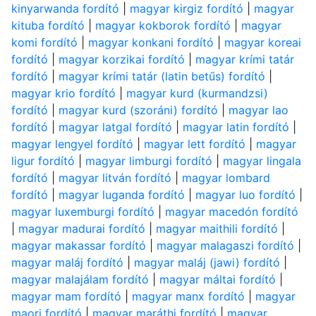
kinyarwanda fordító
|
magyar kirgiz fordító
|
magyar
kituba fordító
|
magyar kokborok fordító
|
magyar
komi fordító
|
magyar konkani fordító
|
magyar koreai
fordító
|
magyar korzikai fordító
|
magyar krími tatár
fordító
|
magyar krími tatár (latin betűs) fordító
|
magyar krio fordító
|
magyar kurd (kurmandzsi)
fordító
|
magyar kurd (szoráni) fordító
|
magyar lao
fordító
|
magyar latgal fordító
|
magyar latin fordító
|
magyar lengyel fordító
|
magyar lett fordító
|
magyar
ligur fordító
|
magyar limburgi fordító
|
magyar lingala
fordító
|
magyar litván fordító
|
magyar lombard
fordító
|
magyar luganda fordító
|
magyar luo fordító
|
magyar luxemburgi fordító
|
magyar macedón fordító
|
magyar madurai fordító
|
magyar maithili fordító
|
magyar makassar fordító
|
magyar malagaszi fordító
|
magyar maláj fordító
|
magyar maláj (jawi) fordító
|
magyar malajálam fordító
|
magyar máltai fordító
|
magyar mam fordító
|
magyar manx fordító
|
magyar
maori fordító
|
magyar maráthi fordító
|
magyar