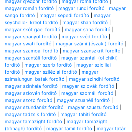
magyar qʼeqchiʼ fordító
|
magyar roma fordító
|
magyar román fordító
|
magyar rundi fordító
|
magyar
sango fordító
|
magyar sepedi fordító
|
magyar
seychelle-i kreol fordító
|
magyar shan fordító
|
magyar skót gael fordító
|
magyar sona fordító
|
magyar spanyol fordító
|
magyar svéd fordító
|
magyar swati fordító
|
magyar számi (északi) fordító
|
magyar szamoai fordító
|
magyar szanszkrit fordító
|
magyar szantáli fordító
|
magyar szantáli (ol chiki)
fordító
|
magyar szerb fordító
|
magyar szicíliai
fordító
|
magyar sziléziai fordító
|
magyar
szimalunguni batak fordító
|
magyar szindhi fordító
|
magyar szinhala fordító
|
magyar szlovák fordító
|
magyar szlovén fordító
|
magyar szomáli fordító
|
magyar szoto fordító
|
magyar szuahéli fordító
|
magyar szundanéz fordító
|
magyar szuszu fordító
|
magyar tadzsik fordító
|
magyar tahiti fordító
|
magyar tamazight fordító
|
magyar tamazight
(tifinagh) fordító
|
magyar tamil fordító
|
magyar tatár