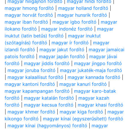
|
magyar hiligajnon fordító
|
magyar hindi fordító
|
magyar hmong fordító
|
magyar holland fordító
|
magyar horvát fordító
|
magyar hunsrik fordító
|
magyar iban fordító
|
magyar igbo fordító
|
magyar
ilokano fordító
|
magyar indonéz fordító
|
magyar
inuktut (latin betűs) fordító
|
magyar inuktut
(szótagírás) fordító
|
magyar ír fordító
|
magyar
izlandi fordító
|
magyar jakut fordító
|
magyar jamaicai
patois fordító
|
magyar japán fordító
|
magyar jávai
fordító
|
magyar jiddis fordító
|
magyar jingpo fordító
|
magyar joruba fordító
|
magyar jukaték-maja fordító
|
magyar kalaallisut fordító
|
magyar kannada fordító
|
magyar kantoni fordító
|
magyar kanuri fordító
|
magyar kapampangan fordító
|
magyar karo-batak
fordító
|
magyar katalán fordító
|
magyar kazah
fordító
|
magyar kecsua fordító
|
magyar khasi fordító
|
magyar khmer fordító
|
magyar kiga fordító
|
magyar
kikongo fordító
|
magyar kínai (egyszerűsített) fordító
|
magyar kínai (hagyományos) fordító
|
magyar