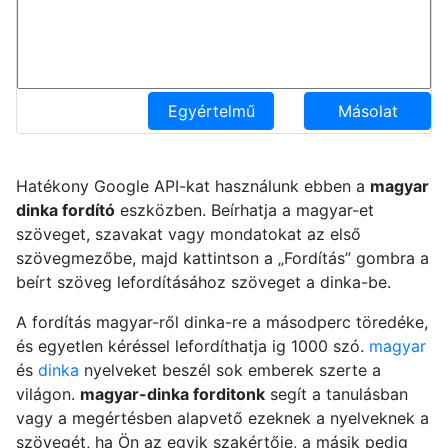
Egyértelmű
Másolat
Hatékony Google API-kat használunk ebben a
magyar
dinka fordító
eszközben. Beírhatja a magyar-et
szöveget, szavakat vagy mondatokat az első
szövegmezőbe, majd kattintson a „Fordítás” gombra a
beírt szöveg lefordításához szöveget a dinka-be.
A fordítás magyar-ről dinka-re a másodperc töredéke,
és egyetlen kéréssel lefordíthatja ig 1000 szó.
magyar
és
dinka
nyelveket beszél sok emberek szerte a
világon.
magyar-dinka forditonk
segít a tanulásban
vagy a megértésben alapvető ezeknek a nyelveknek a
szövegét, ha Ön az egyik szakértője, a másik pedig