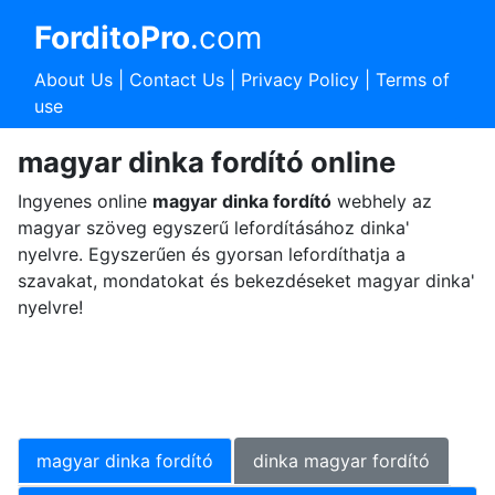
ForditoPro
.com
About Us
|
Contact Us
|
Privacy Policy
|
Terms of
use
magyar dinka fordító online
Ingyenes online
magyar dinka fordító
webhely az
magyar szöveg egyszerű lefordításához dinka'
nyelvre. Egyszerűen és gyorsan lefordíthatja a
szavakat, mondatokat és bekezdéseket magyar dinka'
nyelvre!
magyar dinka fordító
dinka magyar fordító