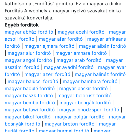
kattintson a „Fordítás” gombra. Ez a magyar a dinka
Fordítás A webhely a magyar nyelvű szavakat dinka
szavakká konvertálja.
Egyéb forditok
magyar abház fordító
|
magyar acehi fordító
|
magyar
acsoli fordító
|
magyar afar fordító
|
magyar afrikaans
fordító
|
magyar ajmara fordító
|
magyar albán fordító
|
magyar alur fordító
|
magyar amhara fordító
|
magyar angol fordító
|
magyar arab fordító
|
magyar
asszámi fordító
|
magyar avadhí fordító
|
magyar avar
fordító
|
magyar azeri fordító
|
magyar balinéz fordító
|
magyar balucsi fordító
|
magyar bambara fordító
|
magyar baoulé fordító
|
magyar baskír fordító
|
magyar baszk fordító
|
magyar belorusz fordító
|
magyar bemba fordító
|
magyar bengáli fordító
|
magyar betawi fordító
|
magyar bhodzspuri fordító
|
magyar bikol fordító
|
magyar bolgár fordító
|
magyar
bosnyák fordító
|
magyar breton fordító
|
magyar
burját fordító
|
magyar burmai fordító
|
magyar