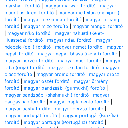
marshalli fordító
|
magyar marwari fordító
|
magyar
mauritiusi kreol fordító
|
magyar meiteilon (manipuri)
fordító
|
magyar mezei mari fordító
|
magyar minang
fordító
|
magyar mizo fordító
|
magyar mongol fordító
|
magyar n'ko fordító
|
magyar nahuatl (Kelet-
Huasteca) fordító
|
magyar ndau fordító
|
magyar
ndebele (déli) fordító
|
magyar német fordító
|
magyar
nepáli fordító
|
magyar nepáli bhása (névári) fordító
|
magyar norvég fordító
|
magyar nuer fordító
|
magyar
odia (orija) fordító
|
magyar okcitán fordító
|
magyar
olasz fordító
|
magyar oromo fordító
|
magyar orosz
fordító
|
magyar oszét fordító
|
magyar örmény
fordító
|
magyar pandzsábi (gurmukhi) fordító
|
magyar pandzsábi (shahmukhi) fordító
|
magyar
pangasinan fordító
|
magyar papiamento fordító
|
magyar pastu fordító
|
magyar perzsa fordító
|
magyar portugál fordító
|
magyar portugál (Brazília)
fordító
|
magyar portugál (Portugália) fordító
|