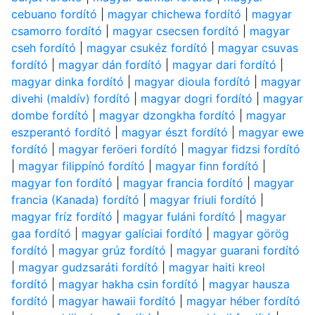
cebuano fordító
|
magyar chichewa fordító
|
magyar
csamorro fordító
|
magyar csecsen fordító
|
magyar
cseh fordító
|
magyar csukéz fordító
|
magyar csuvas
fordító
|
magyar dán fordító
|
magyar dari fordító
|
magyar dinka fordító
|
magyar dioula fordító
|
magyar
divehi (maldív) fordító
|
magyar dogri fordító
|
magyar
dombe fordító
|
magyar dzongkha fordító
|
magyar
eszperantó fordító
|
magyar észt fordító
|
magyar ewe
fordító
|
magyar feröeri fordító
|
magyar fidzsi fordító
|
magyar filippínó fordító
|
magyar finn fordító
|
magyar fon fordító
|
magyar francia fordító
|
magyar
francia (Kanada) fordító
|
magyar friuli fordító
|
magyar fríz fordító
|
magyar fuláni fordító
|
magyar
gaa fordító
|
magyar galíciai fordító
|
magyar görög
fordító
|
magyar grúz fordító
|
magyar guarani fordító
|
magyar gudzsaráti fordító
|
magyar haiti kreol
fordító
|
magyar hakha csin fordító
|
magyar hausza
fordító
|
magyar hawaii fordító
|
magyar héber fordító