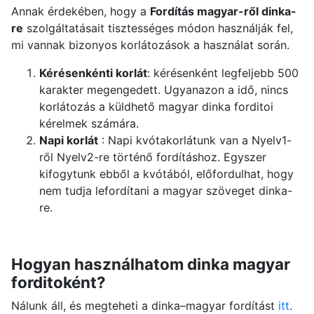
Annak érdekében, hogy a
Fordítás magyar-ről dinka-
re
szolgáltatásait tisztességes módon használják fel,
mi vannak bizonyos korlátozások a használat során.
Kérésenkénti korlát
: kérésenként legfeljebb 500
karakter megengedett. Ugyanazon a idő, nincs
korlátozás a küldhető magyar dinka forditoi
kérelmek számára.
Napi korlát
: Napi kvótakorlátunk van a Nyelv1-
ről Nyelv2-re történő fordításhoz. Egyszer
kifogytunk ebből a kvótából, előfordulhat, hogy
nem tudja lefordítani a magyar szöveget dinka-
re.
Hogyan használhatom dinka magyar
forditoként?
Nálunk áll, és megteheti a dinka–magyar fordítást
itt
.