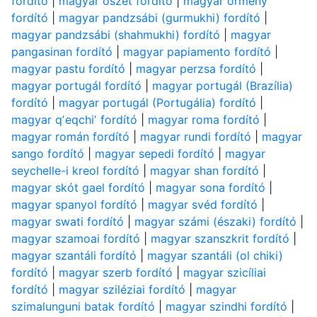
fordító
|
magyar oszét fordító
|
magyar örmény
fordító
|
magyar pandzsábi (gurmukhi) fordító
|
magyar pandzsábi (shahmukhi) fordító
|
magyar
pangasinan fordító
|
magyar papiamento fordító
|
magyar pastu fordító
|
magyar perzsa fordító
|
magyar portugál fordító
|
magyar portugál (Brazília)
fordító
|
magyar portugál (Portugália) fordító
|
magyar qʼeqchiʼ fordító
|
magyar roma fordító
|
magyar román fordító
|
magyar rundi fordító
|
magyar
sango fordító
|
magyar sepedi fordító
|
magyar
seychelle-i kreol fordító
|
magyar shan fordító
|
magyar skót gael fordító
|
magyar sona fordító
|
magyar spanyol fordító
|
magyar svéd fordító
|
magyar swati fordító
|
magyar számi (északi) fordító
|
magyar szamoai fordító
|
magyar szanszkrit fordító
|
magyar szantáli fordító
|
magyar szantáli (ol chiki)
fordító
|
magyar szerb fordító
|
magyar szicíliai
fordító
|
magyar sziléziai fordító
|
magyar
szimalunguni batak fordító
|
magyar szindhi fordító
|