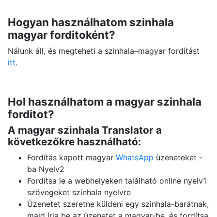
Hogyan használhatom szinhala
magyar forditoként?
Nálunk áll, és megteheti a szinhala–magyar fordítást
itt
.
Hol használhatom a magyar szinhala
forditot?
A magyar szinhala Translator a
következőkre használható:
Fordítás kapott magyar
WhatsApp
üzeneteket -
ba Nyelv2
Fordítsa le a webhelyeken található online nyelv1
szövegeket szinhala nyelvre
Üzenetet szeretne küldeni egy szinhala-barátnak,
majd írja be az üzenetet a magyar-be, és fordítsa