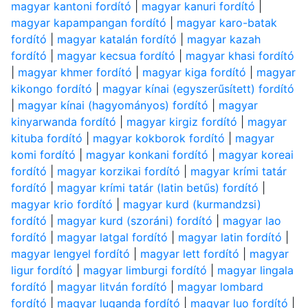
magyar kantoni fordító
|
magyar kanuri fordító
|
magyar kapampangan fordító
|
magyar karo-batak
fordító
|
magyar katalán fordító
|
magyar kazah
fordító
|
magyar kecsua fordító
|
magyar khasi fordító
|
magyar khmer fordító
|
magyar kiga fordító
|
magyar
kikongo fordító
|
magyar kínai (egyszerűsített) fordító
|
magyar kínai (hagyományos) fordító
|
magyar
kinyarwanda fordító
|
magyar kirgiz fordító
|
magyar
kituba fordító
|
magyar kokborok fordító
|
magyar
komi fordító
|
magyar konkani fordító
|
magyar koreai
fordító
|
magyar korzikai fordító
|
magyar krími tatár
fordító
|
magyar krími tatár (latin betűs) fordító
|
magyar krio fordító
|
magyar kurd (kurmandzsi)
fordító
|
magyar kurd (szoráni) fordító
|
magyar lao
fordító
|
magyar latgal fordító
|
magyar latin fordító
|
magyar lengyel fordító
|
magyar lett fordító
|
magyar
ligur fordító
|
magyar limburgi fordító
|
magyar lingala
fordító
|
magyar litván fordító
|
magyar lombard
fordító
|
magyar luganda fordító
|
magyar luo fordító
|