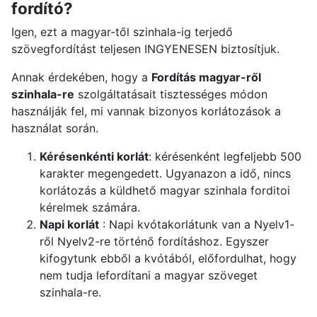
fordító?
Igen, ezt a magyar-től szinhala-ig terjedő
szövegfordítást teljesen INGYENESEN biztosítjuk.
Annak érdekében, hogy a
Fordítás magyar-ről
szinhala-re
szolgáltatásait tisztességes módon
használják fel, mi vannak bizonyos korlátozások a
használat során.
Kérésenkénti korlát
: kérésenként legfeljebb 500
karakter megengedett. Ugyanazon a idő, nincs
korlátozás a küldhető magyar szinhala forditoi
kérelmek számára.
Napi korlát
: Napi kvótakorlátunk van a Nyelv1-
ről Nyelv2-re történő fordításhoz. Egyszer
kifogytunk ebből a kvótából, előfordulhat, hogy
nem tudja lefordítani a magyar szöveget
szinhala-re.