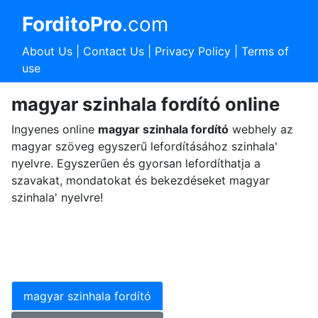
ForditoPro
.com
About Us
|
Contact Us
|
Privacy Policy
|
Terms of
use
magyar szinhala fordító online
Ingyenes online
magyar szinhala fordító
webhely az
magyar szöveg egyszerű lefordításához szinhala'
nyelvre. Egyszerűen és gyorsan lefordíthatja a
szavakat, mondatokat és bekezdéseket magyar
szinhala' nyelvre!
magyar szinhala fordító