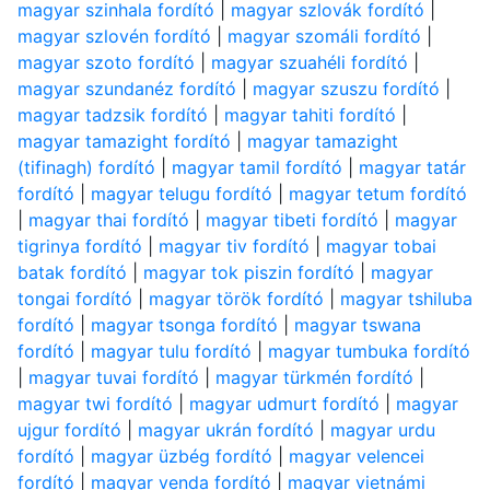
magyar szinhala fordító
|
magyar szlovák fordító
|
magyar szlovén fordító
|
magyar szomáli fordító
|
magyar szoto fordító
|
magyar szuahéli fordító
|
magyar szundanéz fordító
|
magyar szuszu fordító
|
magyar tadzsik fordító
|
magyar tahiti fordító
|
magyar tamazight fordító
|
magyar tamazight
(tifinagh) fordító
|
magyar tamil fordító
|
magyar tatár
fordító
|
magyar telugu fordító
|
magyar tetum fordító
|
magyar thai fordító
|
magyar tibeti fordító
|
magyar
tigrinya fordító
|
magyar tiv fordító
|
magyar tobai
batak fordító
|
magyar tok piszin fordító
|
magyar
tongai fordító
|
magyar török fordító
|
magyar tshiluba
fordító
|
magyar tsonga fordító
|
magyar tswana
fordító
|
magyar tulu fordító
|
magyar tumbuka fordító
|
magyar tuvai fordító
|
magyar türkmén fordító
|
magyar twi fordító
|
magyar udmurt fordító
|
magyar
ujgur fordító
|
magyar ukrán fordító
|
magyar urdu
fordító
|
magyar üzbég fordító
|
magyar velencei
fordító
|
magyar venda fordító
|
magyar vietnámi