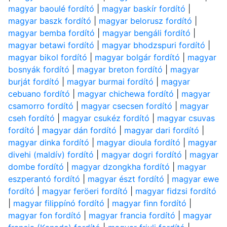
magyar baoulé fordító
|
magyar baskír fordító
|
magyar baszk fordító
|
magyar belorusz fordító
|
magyar bemba fordító
|
magyar bengáli fordító
|
magyar betawi fordító
|
magyar bhodzspuri fordító
|
magyar bikol fordító
|
magyar bolgár fordító
|
magyar
bosnyák fordító
|
magyar breton fordító
|
magyar
burját fordító
|
magyar burmai fordító
|
magyar
cebuano fordító
|
magyar chichewa fordító
|
magyar
csamorro fordító
|
magyar csecsen fordító
|
magyar
cseh fordító
|
magyar csukéz fordító
|
magyar csuvas
fordító
|
magyar dán fordító
|
magyar dari fordító
|
magyar dinka fordító
|
magyar dioula fordító
|
magyar
divehi (maldív) fordító
|
magyar dogri fordító
|
magyar
dombe fordító
|
magyar dzongkha fordító
|
magyar
eszperantó fordító
|
magyar észt fordító
|
magyar ewe
fordító
|
magyar feröeri fordító
|
magyar fidzsi fordító
|
magyar filippínó fordító
|
magyar finn fordító
|
magyar fon fordító
|
magyar francia fordító
|
magyar