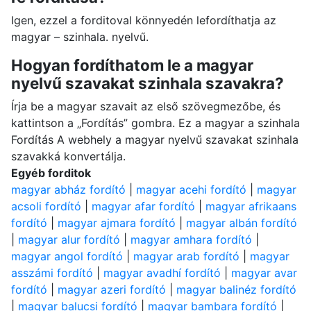
Igen, ezzel a forditoval könnyedén lefordíthatja az
magyar – szinhala. nyelvű.
Hogyan fordíthatom le a magyar
nyelvű szavakat szinhala szavakra?
Írja be a magyar szavait az első szövegmezőbe, és
kattintson a „Fordítás” gombra. Ez a magyar a szinhala
Fordítás A webhely a magyar nyelvű szavakat szinhala
szavakká konvertálja.
Egyéb forditok
magyar abház fordító
|
magyar acehi fordító
|
magyar
acsoli fordító
|
magyar afar fordító
|
magyar afrikaans
fordító
|
magyar ajmara fordító
|
magyar albán fordító
|
magyar alur fordító
|
magyar amhara fordító
|
magyar angol fordító
|
magyar arab fordító
|
magyar
asszámi fordító
|
magyar avadhí fordító
|
magyar avar
fordító
|
magyar azeri fordító
|
magyar balinéz fordító
|
magyar balucsi fordító
|
magyar bambara fordító
|