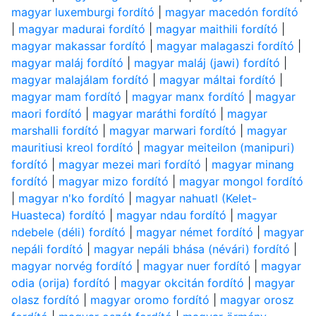
magyar luxemburgi fordító
|
magyar macedón fordító
|
magyar madurai fordító
|
magyar maithili fordító
|
magyar makassar fordító
|
magyar malagaszi fordító
|
magyar maláj fordító
|
magyar maláj (jawi) fordító
|
magyar malajálam fordító
|
magyar máltai fordító
|
magyar mam fordító
|
magyar manx fordító
|
magyar
maori fordító
|
magyar maráthi fordító
|
magyar
marshalli fordító
|
magyar marwari fordító
|
magyar
mauritiusi kreol fordító
|
magyar meiteilon (manipuri)
fordító
|
magyar mezei mari fordító
|
magyar minang
fordító
|
magyar mizo fordító
|
magyar mongol fordító
|
magyar n'ko fordító
|
magyar nahuatl (Kelet-
Huasteca) fordító
|
magyar ndau fordító
|
magyar
ndebele (déli) fordító
|
magyar német fordító
|
magyar
nepáli fordító
|
magyar nepáli bhása (névári) fordító
|
magyar norvég fordító
|
magyar nuer fordító
|
magyar
odia (orija) fordító
|
magyar okcitán fordító
|
magyar
olasz fordító
|
magyar oromo fordító
|
magyar orosz