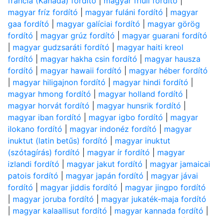
francia (Kanada) fordító
|
magyar friuli fordító
|
magyar fríz fordító
|
magyar fuláni fordító
|
magyar
gaa fordító
|
magyar galíciai fordító
|
magyar görög
fordító
|
magyar grúz fordító
|
magyar guarani fordító
|
magyar gudzsaráti fordító
|
magyar haiti kreol
fordító
|
magyar hakha csin fordító
|
magyar hausza
fordító
|
magyar hawaii fordító
|
magyar héber fordító
|
magyar hiligajnon fordító
|
magyar hindi fordító
|
magyar hmong fordító
|
magyar holland fordító
|
magyar horvát fordító
|
magyar hunsrik fordító
|
magyar iban fordító
|
magyar igbo fordító
|
magyar
ilokano fordító
|
magyar indonéz fordító
|
magyar
inuktut (latin betűs) fordító
|
magyar inuktut
(szótagírás) fordító
|
magyar ír fordító
|
magyar
izlandi fordító
|
magyar jakut fordító
|
magyar jamaicai
patois fordító
|
magyar japán fordító
|
magyar jávai
fordító
|
magyar jiddis fordító
|
magyar jingpo fordító
|
magyar joruba fordító
|
magyar jukaték-maja fordító
|
magyar kalaallisut fordító
|
magyar kannada fordító
|