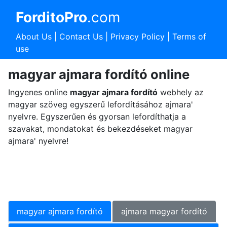
ForditoPro
.com
About Us
|
Contact Us
|
Privacy Policy
|
Terms of
use
magyar ajmara fordító online
Ingyenes online
magyar ajmara fordító
webhely az
magyar szöveg egyszerű lefordításához ajmara'
nyelvre. Egyszerűen és gyorsan lefordíthatja a
szavakat, mondatokat és bekezdéseket magyar
ajmara' nyelvre!
magyar ajmara fordító
ajmara magyar fordító