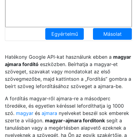
Egyértelmű
Másolat
Hatékony Google API-kat használunk ebben a
magyar
ajmara fordító
eszközben. Beírhatja a magyar-et
szöveget, szavakat vagy mondatokat az első
szövegmezőbe, majd kattintson a „Fordítás” gombra a
beírt szöveg lefordításához szöveget a ajmara-be.
A fordítás magyar-ről ajmara-re a másodperc
töredéke, és egyetlen kéréssel lefordíthatja ig 1000
szó.
magyar
és
ajmara
nyelveket beszél sok emberek
szerte a világon.
magyar-ajmara forditonk
segít a
tanulásban vagy a megértésben alapvető ezeknek a
nyelveknek a szövegét, ha Ön az egyik szakértője, a