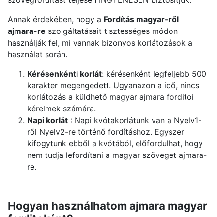
szövegfordítást teljesen INGYENESEN biztosítjuk.
Annak érdekében, hogy a
Fordítás magyar-ről
ajmara-re
szolgáltatásait tisztességes módon
használják fel, mi vannak bizonyos korlátozások a
használat során.
Kérésenkénti korlát
: kérésenként legfeljebb 500
karakter megengedett. Ugyanazon a idő, nincs
korlátozás a küldhető magyar ajmara forditoi
kérelmek számára.
Napi korlát
: Napi kvótakorlátunk van a Nyelv1-
ről Nyelv2-re történő fordításhoz. Egyszer
kifogytunk ebből a kvótából, előfordulhat, hogy
nem tudja lefordítani a magyar szöveget ajmara-
re.
Hogyan használhatom ajmara magyar