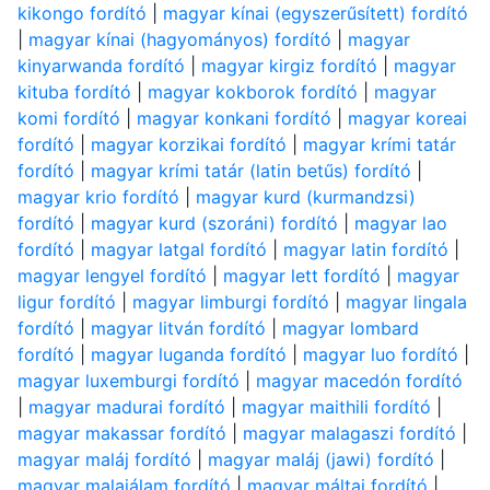
kikongo fordító
|
magyar kínai (egyszerűsített) fordító
|
magyar kínai (hagyományos) fordító
|
magyar
kinyarwanda fordító
|
magyar kirgiz fordító
|
magyar
kituba fordító
|
magyar kokborok fordító
|
magyar
komi fordító
|
magyar konkani fordító
|
magyar koreai
fordító
|
magyar korzikai fordító
|
magyar krími tatár
fordító
|
magyar krími tatár (latin betűs) fordító
|
magyar krio fordító
|
magyar kurd (kurmandzsi)
fordító
|
magyar kurd (szoráni) fordító
|
magyar lao
fordító
|
magyar latgal fordító
|
magyar latin fordító
|
magyar lengyel fordító
|
magyar lett fordító
|
magyar
ligur fordító
|
magyar limburgi fordító
|
magyar lingala
fordító
|
magyar litván fordító
|
magyar lombard
fordító
|
magyar luganda fordító
|
magyar luo fordító
|
magyar luxemburgi fordító
|
magyar macedón fordító
|
magyar madurai fordító
|
magyar maithili fordító
|
magyar makassar fordító
|
magyar malagaszi fordító
|
magyar maláj fordító
|
magyar maláj (jawi) fordító
|
magyar malajálam fordító
|
magyar máltai fordító
|