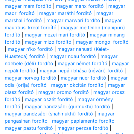
magyar mam fordító
|
magyar manx fordító
|
magyar
maori fordító
|
magyar maráthi fordító
|
magyar
marshalli fordító
|
magyar marwari fordító
|
magyar
mauritiusi kreol fordító
|
magyar meiteilon (manipuri)
fordító
|
magyar mezei mari fordító
|
magyar minang
fordító
|
magyar mizo fordító
|
magyar mongol fordító
|
magyar n'ko fordító
|
magyar nahuatl (Kelet-
Huasteca) fordító
|
magyar ndau fordító
|
magyar
ndebele (déli) fordító
|
magyar német fordító
|
magyar
nepáli fordító
|
magyar nepáli bhása (névári) fordító
|
magyar norvég fordító
|
magyar nuer fordító
|
magyar
odia (orija) fordító
|
magyar okcitán fordító
|
magyar
olasz fordító
|
magyar oromo fordító
|
magyar orosz
fordító
|
magyar oszét fordító
|
magyar örmény
fordító
|
magyar pandzsábi (gurmukhi) fordító
|
magyar pandzsábi (shahmukhi) fordító
|
magyar
pangasinan fordító
|
magyar papiamento fordító
|
magyar pastu fordító
|
magyar perzsa fordító
|