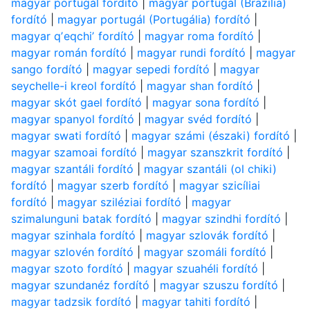
magyar portugál fordító
|
magyar portugál (Brazília)
fordító
|
magyar portugál (Portugália) fordító
|
magyar qʼeqchiʼ fordító
|
magyar roma fordító
|
magyar román fordító
|
magyar rundi fordító
|
magyar
sango fordító
|
magyar sepedi fordító
|
magyar
seychelle-i kreol fordító
|
magyar shan fordító
|
magyar skót gael fordító
|
magyar sona fordító
|
magyar spanyol fordító
|
magyar svéd fordító
|
magyar swati fordító
|
magyar számi (északi) fordító
|
magyar szamoai fordító
|
magyar szanszkrit fordító
|
magyar szantáli fordító
|
magyar szantáli (ol chiki)
fordító
|
magyar szerb fordító
|
magyar szicíliai
fordító
|
magyar sziléziai fordító
|
magyar
szimalunguni batak fordító
|
magyar szindhi fordító
|
magyar szinhala fordító
|
magyar szlovák fordító
|
magyar szlovén fordító
|
magyar szomáli fordító
|
magyar szoto fordító
|
magyar szuahéli fordító
|
magyar szundanéz fordító
|
magyar szuszu fordító
|
magyar tadzsik fordító
|
magyar tahiti fordító
|