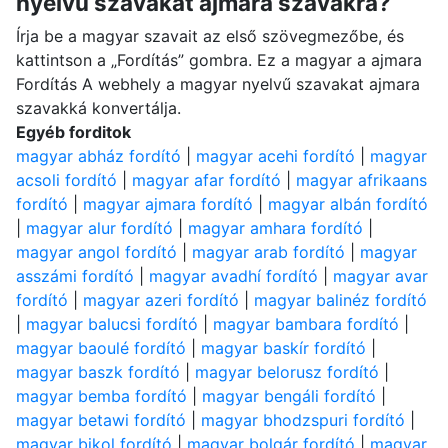
nyelvű szavakat ajmara szavakra?
Írja be a magyar szavait az első szövegmezőbe, és
kattintson a „Fordítás” gombra. Ez a magyar a ajmara
Fordítás A webhely a magyar nyelvű szavakat ajmara
szavakká konvertálja.
Egyéb forditok
magyar abház fordító
|
magyar acehi fordító
|
magyar
acsoli fordító
|
magyar afar fordító
|
magyar afrikaans
fordító
|
magyar ajmara fordító
|
magyar albán fordító
|
magyar alur fordító
|
magyar amhara fordító
|
magyar angol fordító
|
magyar arab fordító
|
magyar
asszámi fordító
|
magyar avadhí fordító
|
magyar avar
fordító
|
magyar azeri fordító
|
magyar balinéz fordító
|
magyar balucsi fordító
|
magyar bambara fordító
|
magyar baoulé fordító
|
magyar baskír fordító
|
magyar baszk fordító
|
magyar belorusz fordító
|
magyar bemba fordító
|
magyar bengáli fordító
|
magyar betawi fordító
|
magyar bhodzspuri fordító
|
magyar bikol fordító
|
magyar bolgár fordító
|
magyar