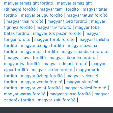
magyar tamazight fordító
|
magyar tamazight
(tifinagh) fordító
|
magyar tamil fordító
|
magyar tatár
fordító
|
magyar telugu fordító
|
magyar tetum fordító
|
magyar thai fordító
|
magyar tibeti fordító
|
magyar
tigrinya fordító
|
magyar tiv fordító
|
magyar tobai
batak fordító
|
magyar tok piszin fordító
|
magyar
tongai fordító
|
magyar török fordító
|
magyar tshiluba
fordító
|
magyar tsonga fordító
|
magyar tswana
fordító
|
magyar tulu fordító
|
magyar tumbuka fordító
|
magyar tuvai fordító
|
magyar türkmén fordító
|
magyar twi fordító
|
magyar udmurt fordító
|
magyar
ujgur fordító
|
magyar ukrán fordító
|
magyar urdu
fordító
|
magyar üzbég fordító
|
magyar velencei
fordító
|
magyar venda fordító
|
magyar vietnámi
fordító
|
magyar volof fordító
|
magyar walesi fordító
|
magyar waray fordító
|
magyar xhosa fordító
|
magyar
zapoték fordító
|
magyar zulu fordító
|