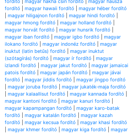
fordító
|
magyar hakha csin fordító
|
magyar hausza
fordító
|
magyar hawaii fordító
|
magyar héber fordító
|
magyar hiligajnon fordító
|
magyar hindi fordító
|
magyar hmong fordító
|
magyar holland fordító
|
magyar horvát fordító
|
magyar hunsrik fordító
|
magyar iban fordító
|
magyar igbo fordító
|
magyar
ilokano fordító
|
magyar indonéz fordító
|
magyar
inuktut (latin betűs) fordító
|
magyar inuktut
(szótagírás) fordító
|
magyar ír fordító
|
magyar
izlandi fordító
|
magyar jakut fordító
|
magyar jamaicai
patois fordító
|
magyar japán fordító
|
magyar jávai
fordító
|
magyar jiddis fordító
|
magyar jingpo fordító
|
magyar joruba fordító
|
magyar jukaték-maja fordító
|
magyar kalaallisut fordító
|
magyar kannada fordító
|
magyar kantoni fordító
|
magyar kanuri fordító
|
magyar kapampangan fordító
|
magyar karo-batak
fordító
|
magyar katalán fordító
|
magyar kazah
fordító
|
magyar kecsua fordító
|
magyar khasi fordító
|
magyar khmer fordító
|
magyar kiga fordító
|
magyar