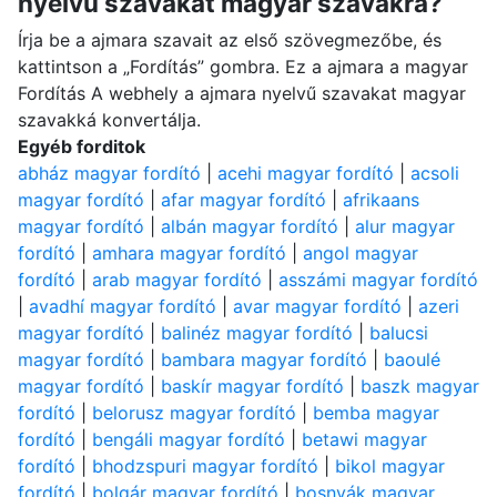
nyelvű szavakat magyar szavakra?
Írja be a ajmara szavait az első szövegmezőbe, és
kattintson a „Fordítás” gombra. Ez a ajmara a magyar
Fordítás A webhely a ajmara nyelvű szavakat magyar
szavakká konvertálja.
Egyéb forditok
abház magyar fordító
|
acehi magyar fordító
|
acsoli
magyar fordító
|
afar magyar fordító
|
afrikaans
magyar fordító
|
albán magyar fordító
|
alur magyar
fordító
|
amhara magyar fordító
|
angol magyar
fordító
|
arab magyar fordító
|
asszámi magyar fordító
|
avadhí magyar fordító
|
avar magyar fordító
|
azeri
magyar fordító
|
balinéz magyar fordító
|
balucsi
magyar fordító
|
bambara magyar fordító
|
baoulé
magyar fordító
|
baskír magyar fordító
|
baszk magyar
fordító
|
belorusz magyar fordító
|
bemba magyar
fordító
|
bengáli magyar fordító
|
betawi magyar
fordító
|
bhodzspuri magyar fordító
|
bikol magyar
fordító
|
bolgár magyar fordító
|
bosnyák magyar