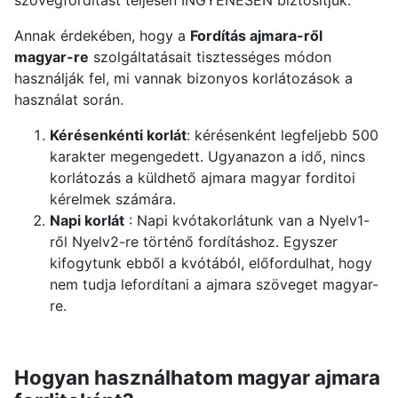
szövegfordítást teljesen INGYENESEN biztosítjuk.
Annak érdekében, hogy a
Fordítás ajmara-ről
magyar-re
szolgáltatásait tisztességes módon
használják fel, mi vannak bizonyos korlátozások a
használat során.
Kérésenkénti korlát
: kérésenként legfeljebb 500
karakter megengedett. Ugyanazon a idő, nincs
korlátozás a küldhető ajmara magyar forditoi
kérelmek számára.
Napi korlát
: Napi kvótakorlátunk van a Nyelv1-
ről Nyelv2-re történő fordításhoz. Egyszer
kifogytunk ebből a kvótából, előfordulhat, hogy
nem tudja lefordítani a ajmara szöveget magyar-
re.
Hogyan használhatom magyar ajmara