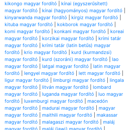
kikongo magyar fordító
|
kínai (egyszerűsített)
magyar fordító
|
kínai (hagyományos) magyar fordító
|
kinyarwanda magyar fordító
|
kirgiz magyar fordító
|
kituba magyar fordító
|
kokborok magyar fordító
|
komi magyar fordító
|
konkani magyar fordító
|
koreai
magyar fordító
|
korzikai magyar fordító
|
krími tatár
magyar fordító
|
krími tatár (latin betűs) magyar
fordító
|
krio magyar fordító
|
kurd (kurmandzsi)
magyar fordító
|
kurd (szoráni) magyar fordító
|
lao
magyar fordító
|
latgal magyar fordító
|
latin magyar
fordító
|
lengyel magyar fordító
|
lett magyar fordító
|
ligur magyar fordító
|
limburgi magyar fordító
|
lingala
magyar fordító
|
litván magyar fordító
|
lombard
magyar fordító
|
luganda magyar fordító
|
luo magyar
fordító
|
luxemburgi magyar fordító
|
macedón
magyar fordító
|
madurai magyar fordító
|
magyar
magyar fordító
|
maithili magyar fordító
|
makassar
magyar fordító
|
malagaszi magyar fordító
|
maláj
magyar fordító
|
maláj (jawi) magyar fordító
|