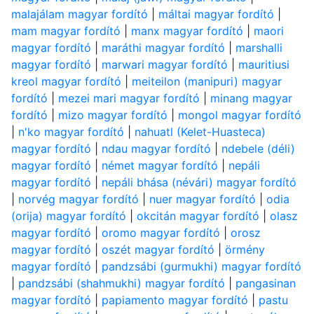
malajálam magyar fordító
|
máltai magyar fordító
|
mam magyar fordító
|
manx magyar fordító
|
maori
magyar fordító
|
maráthi magyar fordító
|
marshalli
magyar fordító
|
marwari magyar fordító
|
mauritiusi
kreol magyar fordító
|
meiteilon (manipuri) magyar
fordító
|
mezei mari magyar fordító
|
minang magyar
fordító
|
mizo magyar fordító
|
mongol magyar fordító
|
n'ko magyar fordító
|
nahuatl (Kelet-Huasteca)
magyar fordító
|
ndau magyar fordító
|
ndebele (déli)
magyar fordító
|
német magyar fordító
|
nepáli
magyar fordító
|
nepáli bhása (névári) magyar fordító
|
norvég magyar fordító
|
nuer magyar fordító
|
odia
(orija) magyar fordító
|
okcitán magyar fordító
|
olasz
magyar fordító
|
oromo magyar fordító
|
orosz
magyar fordító
|
oszét magyar fordító
|
örmény
magyar fordító
|
pandzsábi (gurmukhi) magyar fordító
|
pandzsábi (shahmukhi) magyar fordító
|
pangasinan
magyar fordító
|
papiamento magyar fordító
|
pastu