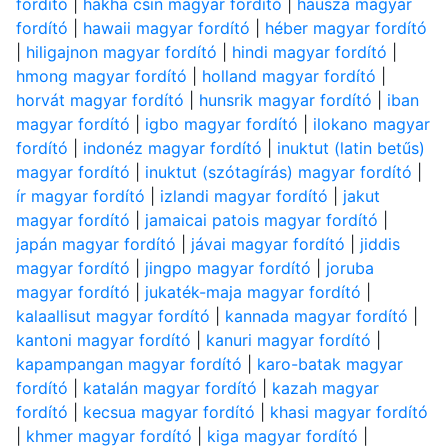
fordító
|
hakha csin magyar fordító
|
hausza magyar
fordító
|
hawaii magyar fordító
|
héber magyar fordító
|
hiligajnon magyar fordító
|
hindi magyar fordító
|
hmong magyar fordító
|
holland magyar fordító
|
horvát magyar fordító
|
hunsrik magyar fordító
|
iban
magyar fordító
|
igbo magyar fordító
|
ilokano magyar
fordító
|
indonéz magyar fordító
|
inuktut (latin betűs)
magyar fordító
|
inuktut (szótagírás) magyar fordító
|
ír magyar fordító
|
izlandi magyar fordító
|
jakut
magyar fordító
|
jamaicai patois magyar fordító
|
japán magyar fordító
|
jávai magyar fordító
|
jiddis
magyar fordító
|
jingpo magyar fordító
|
joruba
magyar fordító
|
jukaték-maja magyar fordító
|
kalaallisut magyar fordító
|
kannada magyar fordító
|
kantoni magyar fordító
|
kanuri magyar fordító
|
kapampangan magyar fordító
|
karo-batak magyar
fordító
|
katalán magyar fordító
|
kazah magyar
fordító
|
kecsua magyar fordító
|
khasi magyar fordító
|
khmer magyar fordító
|
kiga magyar fordító
|