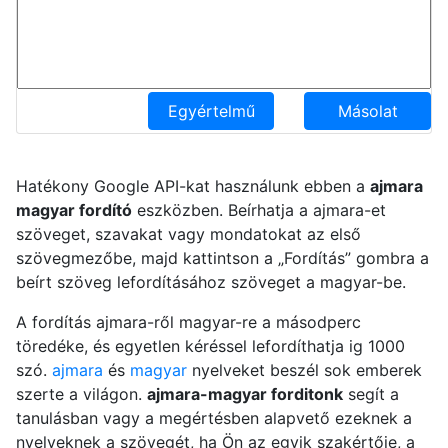
Egyértelmű
Másolat
Hatékony Google API-kat használunk ebben a
ajmara
magyar fordító
eszközben. Beírhatja a ajmara-et
szöveget, szavakat vagy mondatokat az első
szövegmezőbe, majd kattintson a „Fordítás” gombra a
beírt szöveg lefordításához szöveget a magyar-be.
A fordítás ajmara-ről magyar-re a másodperc
töredéke, és egyetlen kéréssel lefordíthatja ig 1000
szó.
ajmara
és
magyar
nyelveket beszél sok emberek
szerte a világon.
ajmara-magyar forditonk
segít a
tanulásban vagy a megértésben alapvető ezeknek a
nyelveknek a szövegét, ha Ön az egyik szakértője, a