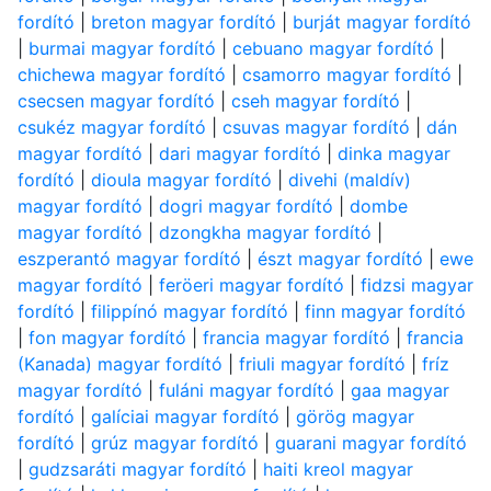
fordító
|
breton magyar fordító
|
burját magyar fordító
|
burmai magyar fordító
|
cebuano magyar fordító
|
chichewa magyar fordító
|
csamorro magyar fordító
|
csecsen magyar fordító
|
cseh magyar fordító
|
csukéz magyar fordító
|
csuvas magyar fordító
|
dán
magyar fordító
|
dari magyar fordító
|
dinka magyar
fordító
|
dioula magyar fordító
|
divehi (maldív)
magyar fordító
|
dogri magyar fordító
|
dombe
magyar fordító
|
dzongkha magyar fordító
|
eszperantó magyar fordító
|
észt magyar fordító
|
ewe
magyar fordító
|
feröeri magyar fordító
|
fidzsi magyar
fordító
|
filippínó magyar fordító
|
finn magyar fordító
|
fon magyar fordító
|
francia magyar fordító
|
francia
(Kanada) magyar fordító
|
friuli magyar fordító
|
fríz
magyar fordító
|
fuláni magyar fordító
|
gaa magyar
fordító
|
galíciai magyar fordító
|
görög magyar
fordító
|
grúz magyar fordító
|
guarani magyar fordító
|
gudzsaráti magyar fordító
|
haiti kreol magyar