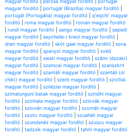
magyar fordító
|
perzsa magyar fordító
|
portugál
magyar fordító
|
portugál (Brazília) magyar fordító
|
portugál (Portugália) magyar fordító
|
qʼeqchiʼ magyar
fordító
|
roma magyar fordító
|
román magyar fordító
|
rundi magyar fordító
|
sango magyar fordító
|
sepedi
magyar fordító
|
seychelle-i kreol magyar fordító
|
shan magyar fordító
|
skót gael magyar fordító
|
sona
magyar fordító
|
spanyol magyar fordító
|
svéd
magyar fordító
|
swati magyar fordító
|
számi (északi)
magyar fordító
|
szamoai magyar fordító
|
szanszkrit
magyar fordító
|
szantáli magyar fordító
|
szantáli (ol
chiki) magyar fordító
|
szerb magyar fordító
|
szicíliai
magyar fordító
|
sziléziai magyar fordító
|
szimalunguni batak magyar fordító
|
szindhi magyar
fordító
|
szinhala magyar fordító
|
szlovák magyar
fordító
|
szlovén magyar fordító
|
szomáli magyar
fordító
|
szoto magyar fordító
|
szuahéli magyar
fordító
|
szundanéz magyar fordító
|
szuszu magyar
fordító
|
tadzsik magyar fordító
|
tahiti magyar fordító