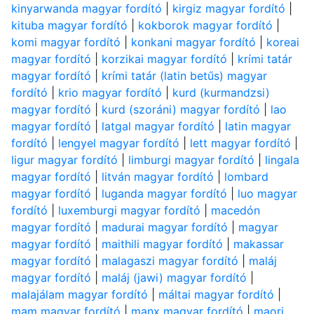
kinyarwanda magyar fordító
|
kirgiz magyar fordító
|
kituba magyar fordító
|
kokborok magyar fordító
|
komi magyar fordító
|
konkani magyar fordító
|
koreai
magyar fordító
|
korzikai magyar fordító
|
krími tatár
magyar fordító
|
krími tatár (latin betűs) magyar
fordító
|
krio magyar fordító
|
kurd (kurmandzsi)
magyar fordító
|
kurd (szoráni) magyar fordító
|
lao
magyar fordító
|
latgal magyar fordító
|
latin magyar
fordító
|
lengyel magyar fordító
|
lett magyar fordító
|
ligur magyar fordító
|
limburgi magyar fordító
|
lingala
magyar fordító
|
litván magyar fordító
|
lombard
magyar fordító
|
luganda magyar fordító
|
luo magyar
fordító
|
luxemburgi magyar fordító
|
macedón
magyar fordító
|
madurai magyar fordító
|
magyar
magyar fordító
|
maithili magyar fordító
|
makassar
magyar fordító
|
malagaszi magyar fordító
|
maláj
magyar fordító
|
maláj (jawi) magyar fordító
|
malajálam magyar fordító
|
máltai magyar fordító
|
mam magyar fordító
|
manx magyar fordító
|
maori