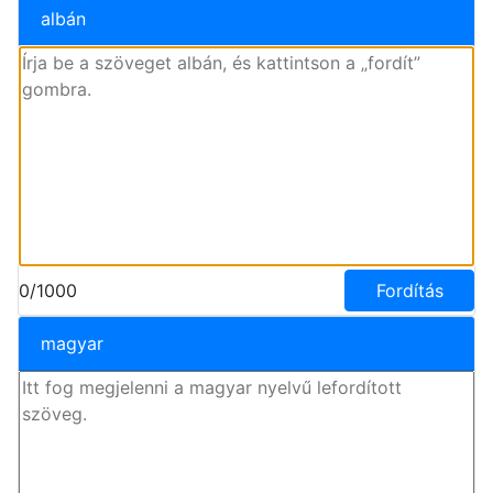
albán
0/1000
Fordítás
magyar