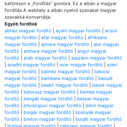
kattintson a „Fordítás” gombra. Ez a albán a magyar
Fordítás A webhely a albán nyelvű szavakat magyar
szavakká konvertálja.
Egyéb forditok
abház magyar fordító
|
acehi magyar fordító
|
acsoli
magyar fordító
|
afar magyar fordító
|
afrikaans
magyar fordító
|
ajmara magyar fordító
|
alur magyar
fordító
|
amhara magyar fordító
|
angol magyar
fordító
|
arab magyar fordító
|
asszámi magyar fordító
|
avadhí magyar fordító
|
avar magyar fordító
|
azeri
magyar fordító
|
balinéz magyar fordító
|
balucsi
magyar fordító
|
bambara magyar fordító
|
baoulé
magyar fordító
|
baskír magyar fordító
|
baszk magyar
fordító
|
belorusz magyar fordító
|
bemba magyar
fordító
|
bengáli magyar fordító
|
betawi magyar
fordító
|
bhodzspuri magyar fordító
|
bikol magyar
fordító
|
bolgár magyar fordító
|
bosnyák magyar
fordító
|
breton magyar fordító
|
burját magyar fordító
|
burmai magyar fordító
|
cebuano magyar fordító
|