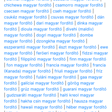
chichewa magyar fordító
|
csamorro magyar fordító
|
csecsen magyar fordító
|
cseh magyar fordító
|
csukéz magyar fordító
|
csuvas magyar fordító
|
dán
magyar fordító
|
dari magyar fordító
|
dinka magyar
fordító
|
dioula magyar fordító
|
divehi (maldív)
magyar fordító
|
dogri magyar fordító
|
dombe
magyar fordító
|
dzongkha magyar fordító
|
eszperantó magyar fordító
|
észt magyar fordító
|
ewe
magyar fordító
|
feröeri magyar fordító
|
fidzsi magyar
fordító
|
filippínó magyar fordító
|
finn magyar fordító
|
fon magyar fordító
|
francia magyar fordító
|
francia
(Kanada) magyar fordító
|
friuli magyar fordító
|
fríz
magyar fordító
|
fuláni magyar fordító
|
gaa magyar
fordító
|
galíciai magyar fordító
|
görög magyar
fordító
|
grúz magyar fordító
|
guarani magyar fordító
|
gudzsaráti magyar fordító
|
haiti kreol magyar
fordító
|
hakha csin magyar fordító
|
hausza magyar
fordító
|
hawaii magyar fordító
|
héber magyar fordító