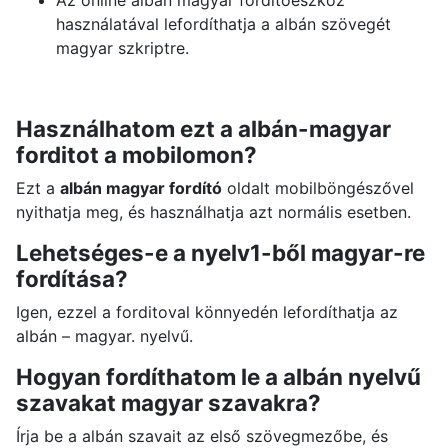
Az online albán magyar forditoeszköz
használatával lefordíthatja a albán szövegét
magyar szkriptre.
Használhatom ezt a albán-magyar
forditot a mobilomon?
Ezt a
albán magyar fordító
oldalt mobilböngészővel
nyithatja meg, és használhatja azt normális esetben.
Lehetséges-e a nyelv1-ből magyar-re
fordítása?
Igen, ezzel a forditoval könnyedén lefordíthatja az
albán – magyar. nyelvű.
Hogyan fordíthatom le a albán nyelvű
szavakat magyar szavakra?
Írja be a albán szavait az első szövegmezőbe, és