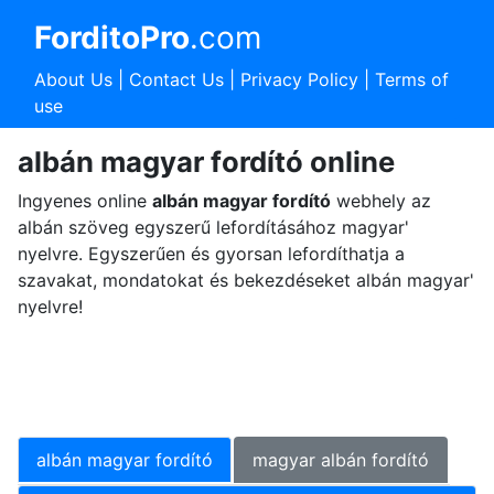
ForditoPro
.com
About Us
|
Contact Us
|
Privacy Policy
|
Terms of
use
albán magyar fordító online
Ingyenes online
albán magyar fordító
webhely az
albán szöveg egyszerű lefordításához magyar'
nyelvre. Egyszerűen és gyorsan lefordíthatja a
szavakat, mondatokat és bekezdéseket albán magyar'
nyelvre!
albán magyar fordító
magyar albán fordító