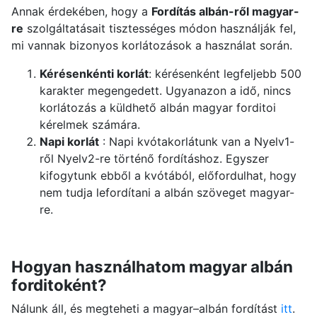
Annak érdekében, hogy a
Fordítás albán-ről magyar-
re
szolgáltatásait tisztességes módon használják fel,
mi vannak bizonyos korlátozások a használat során.
Kérésenkénti korlát
: kérésenként legfeljebb 500
karakter megengedett. Ugyanazon a idő, nincs
korlátozás a küldhető albán magyar forditoi
kérelmek számára.
Napi korlát
: Napi kvótakorlátunk van a Nyelv1-
ről Nyelv2-re történő fordításhoz. Egyszer
kifogytunk ebből a kvótából, előfordulhat, hogy
nem tudja lefordítani a albán szöveget magyar-
re.
Hogyan használhatom magyar albán
forditoként?
Nálunk áll, és megteheti a magyar–albán fordítást
itt
.