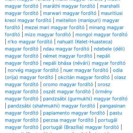
magyar fordító
|
maráthi magyar fordító
|
marshalli
magyar fordító
|
marwari magyar fordító
|
mauritiusi
kreol magyar fordító
|
meiteilon (manipuri) magyar
fordító
|
mezei mari magyar fordító
|
minang magyar
fordító
|
mizo magyar fordító
|
mongol magyar fordító
|
n'ko magyar fordító
|
nahuatl (Kelet-Huasteca)
magyar fordító
|
ndau magyar fordító
|
ndebele (déli)
magyar fordító
|
német magyar fordító
|
nepáli
magyar fordító
|
nepáli bhása (névári) magyar fordító
|
norvég magyar fordító
|
nuer magyar fordító
|
odia
(orija) magyar fordító
|
okcitán magyar fordító
|
olasz
magyar fordító
|
oromo magyar fordító
|
orosz
magyar fordító
|
oszét magyar fordító
|
örmény
magyar fordító
|
pandzsábi (gurmukhi) magyar fordító
|
pandzsábi (shahmukhi) magyar fordító
|
pangasinan
magyar fordító
|
papiamento magyar fordító
|
pastu
magyar fordító
|
perzsa magyar fordító
|
portugál
magyar fordító
|
portugál (Brazília) magyar fordító
|