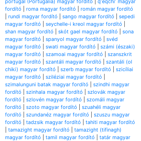
portugál (Portugália) magyar fordító
|
qʼeqchiʼ magyar
fordító
|
roma magyar fordító
|
román magyar fordító
|
rundi magyar fordító
|
sango magyar fordító
|
sepedi
magyar fordító
|
seychelle-i kreol magyar fordító
|
shan magyar fordító
|
skót gael magyar fordító
|
sona
magyar fordító
|
spanyol magyar fordító
|
svéd
magyar fordító
|
swati magyar fordító
|
számi (északi)
magyar fordító
|
szamoai magyar fordító
|
szanszkrit
magyar fordító
|
szantáli magyar fordító
|
szantáli (ol
chiki) magyar fordító
|
szerb magyar fordító
|
szicíliai
magyar fordító
|
sziléziai magyar fordító
|
szimalunguni batak magyar fordító
|
szindhi magyar
fordító
|
szinhala magyar fordító
|
szlovák magyar
fordító
|
szlovén magyar fordító
|
szomáli magyar
fordító
|
szoto magyar fordító
|
szuahéli magyar
fordító
|
szundanéz magyar fordító
|
szuszu magyar
fordító
|
tadzsik magyar fordító
|
tahiti magyar fordító
|
tamazight magyar fordító
|
tamazight (tifinagh)
magyar fordító
|
tamil magyar fordító
|
tatár magyar