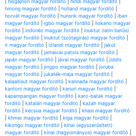
|
hiligajnon magyar fordító
|
hindi magyar fordító
|
hmong magyar fordító
|
holland magyar fordító
|
horvát magyar fordító
|
hunsrik magyar fordító
|
iban
magyar fordító
|
igbo magyar fordító
|
ilokano magyar
fordító
|
indonéz magyar fordító
|
inuktut (latin betűs)
magyar fordító
|
inuktut (szótagírás) magyar fordító
|
ír magyar fordító
|
izlandi magyar fordító
|
jakut
magyar fordító
|
jamaicai patois magyar fordító
|
japán magyar fordító
|
jávai magyar fordító
|
jiddis
magyar fordító
|
jingpo magyar fordító
|
joruba
magyar fordító
|
jukaték-maja magyar fordító
|
kalaallisut magyar fordító
|
kannada magyar fordító
|
kantoni magyar fordító
|
kanuri magyar fordító
|
kapampangan magyar fordító
|
karo-batak magyar
fordító
|
katalán magyar fordító
|
kazah magyar
fordító
|
kecsua magyar fordító
|
khasi magyar fordító
|
khmer magyar fordító
|
kiga magyar fordító
|
kikongo magyar fordító
|
kínai (egyszerűsített)
magyar fordító
|
kínai (hagyományos) magyar fordító
|