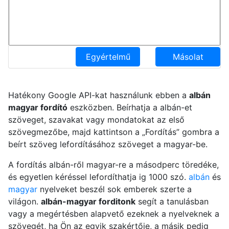
Egyértelmű
Másolat
Hatékony Google API-kat használunk ebben a
albán
magyar fordító
eszközben. Beírhatja a albán-et
szöveget, szavakat vagy mondatokat az első
szövegmezőbe, majd kattintson a „Fordítás” gombra a
beírt szöveg lefordításához szöveget a magyar-be.
A fordítás albán-ről magyar-re a másodperc töredéke,
és egyetlen kéréssel lefordíthatja ig 1000 szó.
albán
és
magyar
nyelveket beszél sok emberek szerte a
világon.
albán-magyar forditonk
segít a tanulásban
vagy a megértésben alapvető ezeknek a nyelveknek a
szövegét, ha Ön az egyik szakértője, a másik pedig