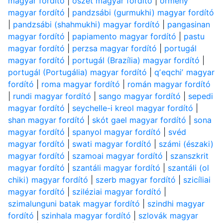
magyar fordító
|
oszét magyar fordító
|
örmény
magyar fordító
|
pandzsábi (gurmukhi) magyar fordító
|
pandzsábi (shahmukhi) magyar fordító
|
pangasinan
magyar fordító
|
papiamento magyar fordító
|
pastu
magyar fordító
|
perzsa magyar fordító
|
portugál
magyar fordító
|
portugál (Brazília) magyar fordító
|
portugál (Portugália) magyar fordító
|
qʼeqchiʼ magyar
fordító
|
roma magyar fordító
|
román magyar fordító
|
rundi magyar fordító
|
sango magyar fordító
|
sepedi
magyar fordító
|
seychelle-i kreol magyar fordító
|
shan magyar fordító
|
skót gael magyar fordító
|
sona
magyar fordító
|
spanyol magyar fordító
|
svéd
magyar fordító
|
swati magyar fordító
|
számi (északi)
magyar fordító
|
szamoai magyar fordító
|
szanszkrit
magyar fordító
|
szantáli magyar fordító
|
szantáli (ol
chiki) magyar fordító
|
szerb magyar fordító
|
szicíliai
magyar fordító
|
sziléziai magyar fordító
|
szimalunguni batak magyar fordító
|
szindhi magyar
fordító
|
szinhala magyar fordító
|
szlovák magyar