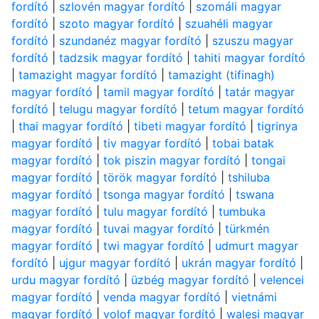
fordító
|
szlovén magyar fordító
|
szomáli magyar
fordító
|
szoto magyar fordító
|
szuahéli magyar
fordító
|
szundanéz magyar fordító
|
szuszu magyar
fordító
|
tadzsik magyar fordító
|
tahiti magyar fordító
|
tamazight magyar fordító
|
tamazight (tifinagh)
magyar fordító
|
tamil magyar fordító
|
tatár magyar
fordító
|
telugu magyar fordító
|
tetum magyar fordító
|
thai magyar fordító
|
tibeti magyar fordító
|
tigrinya
magyar fordító
|
tiv magyar fordító
|
tobai batak
magyar fordító
|
tok piszin magyar fordító
|
tongai
magyar fordító
|
török magyar fordító
|
tshiluba
magyar fordító
|
tsonga magyar fordító
|
tswana
magyar fordító
|
tulu magyar fordító
|
tumbuka
magyar fordító
|
tuvai magyar fordító
|
türkmén
magyar fordító
|
twi magyar fordító
|
udmurt magyar
fordító
|
ujgur magyar fordító
|
ukrán magyar fordító
|
urdu magyar fordító
|
üzbég magyar fordító
|
velencei
magyar fordító
|
venda magyar fordító
|
vietnámi
magyar fordító
|
volof magyar fordító
|
walesi magyar