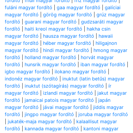
fordító
|
friuli magyar fordító
|
fríz magyar fordító
|
fuláni magyar fordító
|
gaa magyar fordító
|
galíciai
magyar fordító
|
görög magyar fordító
|
grúz magyar
fordító
|
guarani magyar fordító
|
gudzsaráti magyar
fordító
|
haiti kreol magyar fordító
|
hakha csin
magyar fordító
|
hausza magyar fordító
|
hawaii
magyar fordító
|
héber magyar fordító
|
hiligajnon
magyar fordító
|
hindi magyar fordító
|
hmong magyar
fordító
|
holland magyar fordító
|
horvát magyar
fordító
|
hunsrik magyar fordító
|
iban magyar fordító
|
igbo magyar fordító
|
ilokano magyar fordító
|
indonéz magyar fordító
|
inuktut (latin betűs) magyar
fordító
|
inuktut (szótagírás) magyar fordító
|
ír
magyar fordító
|
izlandi magyar fordító
|
jakut magyar
fordító
|
jamaicai patois magyar fordító
|
japán
magyar fordító
|
jávai magyar fordító
|
jiddis magyar
fordító
|
jingpo magyar fordító
|
joruba magyar fordító
|
jukaték-maja magyar fordító
|
kalaallisut magyar
fordító
|
kannada magyar fordító
|
kantoni magyar