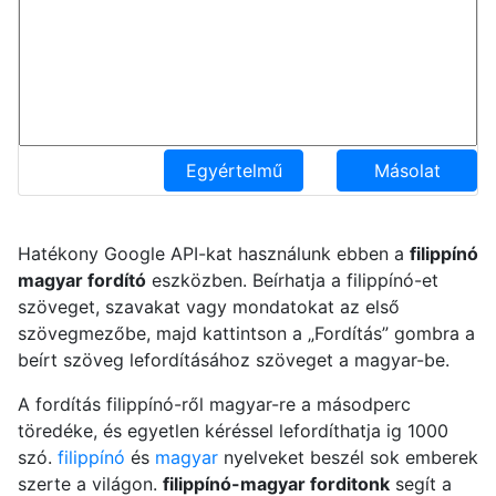
Egyértelmű
Másolat
Hatékony Google API-kat használunk ebben a
filippínó
magyar fordító
eszközben. Beírhatja a filippínó-et
szöveget, szavakat vagy mondatokat az első
szövegmezőbe, majd kattintson a „Fordítás” gombra a
beírt szöveg lefordításához szöveget a magyar-be.
A fordítás filippínó-ről magyar-re a másodperc
töredéke, és egyetlen kéréssel lefordíthatja ig 1000
szó.
filippínó
és
magyar
nyelveket beszél sok emberek
szerte a világon.
filippínó-magyar forditonk
segít a