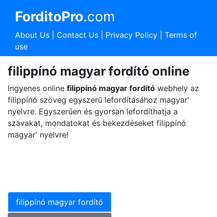
ForditoPro
.com
About Us
|
Contact Us
|
Privacy Policy
|
Terms of
use
filippínó magyar fordító online
Ingyenes online
filippínó magyar fordító
webhely az
filippínó szöveg egyszerű lefordításához magyar'
nyelvre. Egyszerűen és gyorsan lefordíthatja a
szavakat, mondatokat és bekezdéseket filippínó
magyar' nyelvre!
filippínó magyar fordító