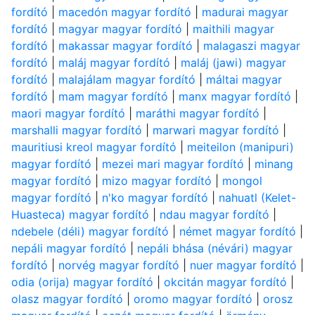
fordító
|
macedón magyar fordító
|
madurai magyar
fordító
|
magyar magyar fordító
|
maithili magyar
fordító
|
makassar magyar fordító
|
malagaszi magyar
fordító
|
maláj magyar fordító
|
maláj (jawi) magyar
fordító
|
malajálam magyar fordító
|
máltai magyar
fordító
|
mam magyar fordító
|
manx magyar fordító
|
maori magyar fordító
|
maráthi magyar fordító
|
marshalli magyar fordító
|
marwari magyar fordító
|
mauritiusi kreol magyar fordító
|
meiteilon (manipuri)
magyar fordító
|
mezei mari magyar fordító
|
minang
magyar fordító
|
mizo magyar fordító
|
mongol
magyar fordító
|
n'ko magyar fordító
|
nahuatl (Kelet-
Huasteca) magyar fordító
|
ndau magyar fordító
|
ndebele (déli) magyar fordító
|
német magyar fordító
|
nepáli magyar fordító
|
nepáli bhása (névári) magyar
fordító
|
norvég magyar fordító
|
nuer magyar fordító
|
odia (orija) magyar fordító
|
okcitán magyar fordító
|
olasz magyar fordító
|
oromo magyar fordító
|
orosz