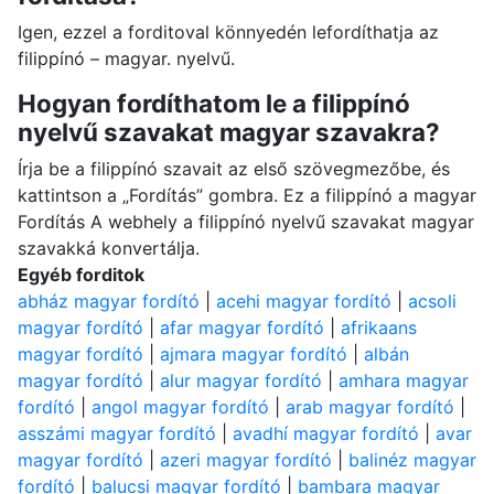
Igen, ezzel a forditoval könnyedén lefordíthatja az
filippínó – magyar. nyelvű.
Hogyan fordíthatom le a filippínó
nyelvű szavakat magyar szavakra?
Írja be a filippínó szavait az első szövegmezőbe, és
kattintson a „Fordítás” gombra. Ez a filippínó a magyar
Fordítás A webhely a filippínó nyelvű szavakat magyar
szavakká konvertálja.
Egyéb forditok
abház magyar fordító
|
acehi magyar fordító
|
acsoli
magyar fordító
|
afar magyar fordító
|
afrikaans
magyar fordító
|
ajmara magyar fordító
|
albán
magyar fordító
|
alur magyar fordító
|
amhara magyar
fordító
|
angol magyar fordító
|
arab magyar fordító
|
asszámi magyar fordító
|
avadhí magyar fordító
|
avar
magyar fordító
|
azeri magyar fordító
|
balinéz magyar
fordító
|
balucsi magyar fordító
|
bambara magyar