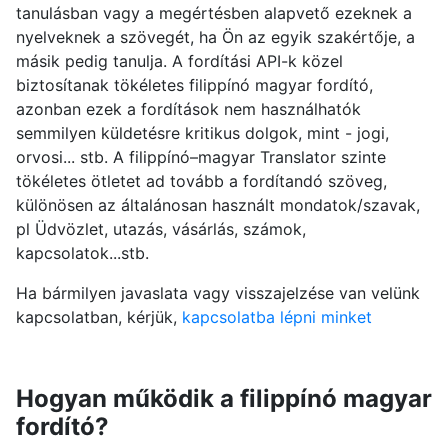
tanulásban vagy a megértésben alapvető ezeknek a
nyelveknek a szövegét, ha Ön az egyik szakértője, a
másik pedig tanulja. A fordítási API-k közel
biztosítanak tökéletes filippínó magyar fordító,
azonban ezek a fordítások nem használhatók
semmilyen küldetésre kritikus dolgok, mint - jogi,
orvosi... stb. A filippínó–magyar Translator szinte
tökéletes ötletet ad tovább a fordítandó szöveg,
különösen az általánosan használt mondatok/szavak,
pl Üdvözlet, utazás, vásárlás, számok,
kapcsolatok...stb.
Ha bármilyen javaslata vagy visszajelzése van velünk
kapcsolatban, kérjük,
kapcsolatba lépni minket
Hogyan működik a filippínó magyar
fordító?