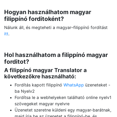
Hogyan használhatom magyar
filippínó forditoként?
Nálunk áll, és megteheti a magyar–filippínó fordítást
itt
.
Hol használhatom a filippínó magyar
forditot?
A filippínó magyar Translator a
következőkre használható:
Fordítás kapott filippínó
WhatsApp
üzeneteket -
ba Nyelv2
Fordítsa le a webhelyeken található online nyelv1
szövegeket magyar nyelvre
Üzenetet szeretne küldeni egy magyar-barátnak,
majd írja be az üzenetet a filippínó-be, és