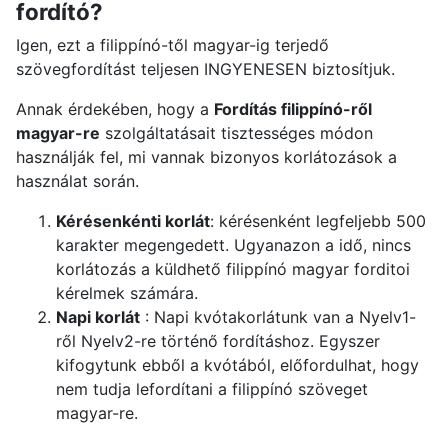
fordító?
Igen, ezt a filippínó-től magyar-ig terjedő
szövegfordítást teljesen INGYENESEN biztosítjuk.
Annak érdekében, hogy a
Fordítás filippínó-ről
magyar-re
szolgáltatásait tisztességes módon
használják fel, mi vannak bizonyos korlátozások a
használat során.
Kérésenkénti korlát
: kérésenként legfeljebb 500
karakter megengedett. Ugyanazon a idő, nincs
korlátozás a küldhető filippínó magyar forditoi
kérelmek számára.
Napi korlát
: Napi kvótakorlátunk van a Nyelv1-
ről Nyelv2-re történő fordításhoz. Egyszer
kifogytunk ebből a kvótából, előfordulhat, hogy
nem tudja lefordítani a filippínó szöveget
magyar-re.