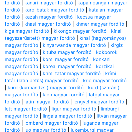
fordító
|
kanuri magyar fordító
|
kapampangan magyar
fordító
|
karo-batak magyar fordító
|
katalán magyar
fordító
|
kazah magyar fordító
|
kecsua magyar
fordító
|
khasi magyar fordító
|
khmer magyar fordító
|
kiga magyar fordító
|
kikongo magyar fordító
|
kínai
(egyszerűsített) magyar fordító
|
kínai (hagyományos)
magyar fordító
|
kinyarwanda magyar fordító
|
kirgiz
magyar fordító
|
kituba magyar fordító
|
kokborok
magyar fordító
|
komi magyar fordító
|
konkani
magyar fordító
|
koreai magyar fordító
|
korzikai
magyar fordító
|
krími tatár magyar fordító
|
krími
tatár (latin betűs) magyar fordító
|
krio magyar fordító
|
kurd (kurmandzsi) magyar fordító
|
kurd (szoráni)
magyar fordító
|
lao magyar fordító
|
latgal magyar
fordító
|
latin magyar fordító
|
lengyel magyar fordító
|
lett magyar fordító
|
ligur magyar fordító
|
limburgi
magyar fordító
|
lingala magyar fordító
|
litván magyar
fordító
|
lombard magyar fordító
|
luganda magyar
fordító
|
luo magyar fordító
|
luxemburgi magyar