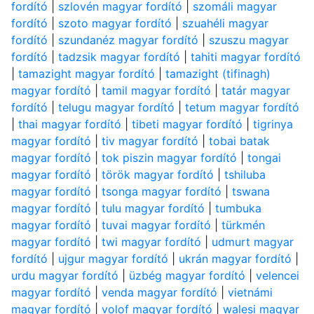
fordító
|
szlovén magyar fordító
|
szomáli magyar
fordító
|
szoto magyar fordító
|
szuahéli magyar
fordító
|
szundanéz magyar fordító
|
szuszu magyar
fordító
|
tadzsik magyar fordító
|
tahiti magyar fordító
|
tamazight magyar fordító
|
tamazight (tifinagh)
magyar fordító
|
tamil magyar fordító
|
tatár magyar
fordító
|
telugu magyar fordító
|
tetum magyar fordító
|
thai magyar fordító
|
tibeti magyar fordító
|
tigrinya
magyar fordító
|
tiv magyar fordító
|
tobai batak
magyar fordító
|
tok piszin magyar fordító
|
tongai
magyar fordító
|
török magyar fordító
|
tshiluba
magyar fordító
|
tsonga magyar fordító
|
tswana
magyar fordító
|
tulu magyar fordító
|
tumbuka
magyar fordító
|
tuvai magyar fordító
|
türkmén
magyar fordító
|
twi magyar fordító
|
udmurt magyar
fordító
|
ujgur magyar fordító
|
ukrán magyar fordító
|
urdu magyar fordító
|
üzbég magyar fordító
|
velencei
magyar fordító
|
venda magyar fordító
|
vietnámi
magyar fordító
|
volof magyar fordító
|
walesi magyar