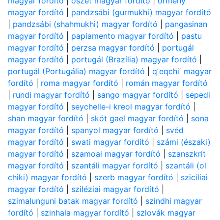
magyar fordító
|
oszét magyar fordító
|
örmény
magyar fordító
|
pandzsábi (gurmukhi) magyar fordító
|
pandzsábi (shahmukhi) magyar fordító
|
pangasinan
magyar fordító
|
papiamento magyar fordító
|
pastu
magyar fordító
|
perzsa magyar fordító
|
portugál
magyar fordító
|
portugál (Brazília) magyar fordító
|
portugál (Portugália) magyar fordító
|
qʼeqchiʼ magyar
fordító
|
roma magyar fordító
|
román magyar fordító
|
rundi magyar fordító
|
sango magyar fordító
|
sepedi
magyar fordító
|
seychelle-i kreol magyar fordító
|
shan magyar fordító
|
skót gael magyar fordító
|
sona
magyar fordító
|
spanyol magyar fordító
|
svéd
magyar fordító
|
swati magyar fordító
|
számi (északi)
magyar fordító
|
szamoai magyar fordító
|
szanszkrit
magyar fordító
|
szantáli magyar fordító
|
szantáli (ol
chiki) magyar fordító
|
szerb magyar fordító
|
szicíliai
magyar fordító
|
sziléziai magyar fordító
|
szimalunguni batak magyar fordító
|
szindhi magyar
fordító
|
szinhala magyar fordító
|
szlovák magyar