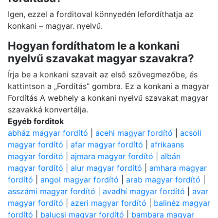
Igen, ezzel a forditoval könnyedén lefordíthatja az
konkani – magyar. nyelvű.
Hogyan fordíthatom le a konkani
nyelvű szavakat magyar szavakra?
Írja be a konkani szavait az első szövegmezőbe, és
kattintson a „Fordítás” gombra. Ez a konkani a magyar
Fordítás A webhely a konkani nyelvű szavakat magyar
szavakká konvertálja.
Egyéb forditok
abház magyar fordító
|
acehi magyar fordító
|
acsoli
magyar fordító
|
afar magyar fordító
|
afrikaans
magyar fordító
|
ajmara magyar fordító
|
albán
magyar fordító
|
alur magyar fordító
|
amhara magyar
fordító
|
angol magyar fordító
|
arab magyar fordító
|
asszámi magyar fordító
|
avadhí magyar fordító
|
avar
magyar fordító
|
azeri magyar fordító
|
balinéz magyar
fordító
|
balucsi magyar fordító
|
bambara magyar