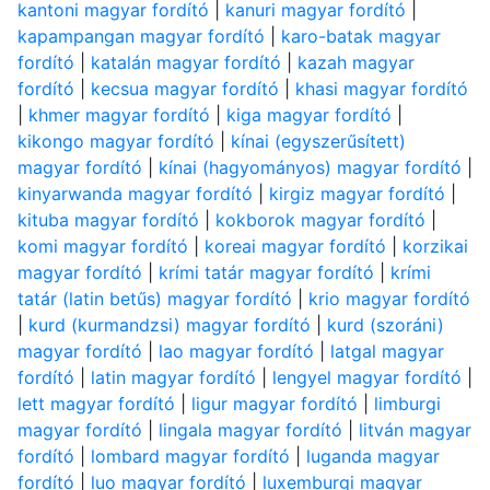
kantoni magyar fordító
|
kanuri magyar fordító
|
kapampangan magyar fordító
|
karo-batak magyar
fordító
|
katalán magyar fordító
|
kazah magyar
fordító
|
kecsua magyar fordító
|
khasi magyar fordító
|
khmer magyar fordító
|
kiga magyar fordító
|
kikongo magyar fordító
|
kínai (egyszerűsített)
magyar fordító
|
kínai (hagyományos) magyar fordító
|
kinyarwanda magyar fordító
|
kirgiz magyar fordító
|
kituba magyar fordító
|
kokborok magyar fordító
|
komi magyar fordító
|
koreai magyar fordító
|
korzikai
magyar fordító
|
krími tatár magyar fordító
|
krími
tatár (latin betűs) magyar fordító
|
krio magyar fordító
|
kurd (kurmandzsi) magyar fordító
|
kurd (szoráni)
magyar fordító
|
lao magyar fordító
|
latgal magyar
fordító
|
latin magyar fordító
|
lengyel magyar fordító
|
lett magyar fordító
|
ligur magyar fordító
|
limburgi
magyar fordító
|
lingala magyar fordító
|
litván magyar
fordító
|
lombard magyar fordító
|
luganda magyar
fordító
|
luo magyar fordító
|
luxemburgi magyar