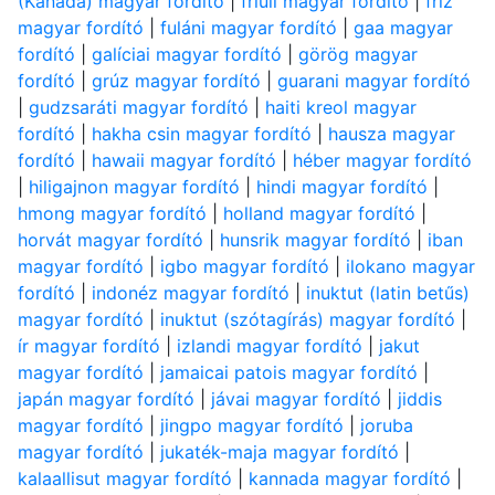
(Kanada) magyar fordító
|
friuli magyar fordító
|
fríz
magyar fordító
|
fuláni magyar fordító
|
gaa magyar
fordító
|
galíciai magyar fordító
|
görög magyar
fordító
|
grúz magyar fordító
|
guarani magyar fordító
|
gudzsaráti magyar fordító
|
haiti kreol magyar
fordító
|
hakha csin magyar fordító
|
hausza magyar
fordító
|
hawaii magyar fordító
|
héber magyar fordító
|
hiligajnon magyar fordító
|
hindi magyar fordító
|
hmong magyar fordító
|
holland magyar fordító
|
horvát magyar fordító
|
hunsrik magyar fordító
|
iban
magyar fordító
|
igbo magyar fordító
|
ilokano magyar
fordító
|
indonéz magyar fordító
|
inuktut (latin betűs)
magyar fordító
|
inuktut (szótagírás) magyar fordító
|
ír magyar fordító
|
izlandi magyar fordító
|
jakut
magyar fordító
|
jamaicai patois magyar fordító
|
japán magyar fordító
|
jávai magyar fordító
|
jiddis
magyar fordító
|
jingpo magyar fordító
|
joruba
magyar fordító
|
jukaték-maja magyar fordító
|
kalaallisut magyar fordító
|
kannada magyar fordító
|