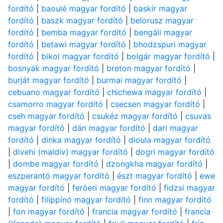
fordító
|
baoulé magyar fordító
|
baskír magyar
fordító
|
baszk magyar fordító
|
belorusz magyar
fordító
|
bemba magyar fordító
|
bengáli magyar
fordító
|
betawi magyar fordító
|
bhodzspuri magyar
fordító
|
bikol magyar fordító
|
bolgár magyar fordító
|
bosnyák magyar fordító
|
breton magyar fordító
|
burját magyar fordító
|
burmai magyar fordító
|
cebuano magyar fordító
|
chichewa magyar fordító
|
csamorro magyar fordító
|
csecsen magyar fordító
|
cseh magyar fordító
|
csukéz magyar fordító
|
csuvas
magyar fordító
|
dán magyar fordító
|
dari magyar
fordító
|
dinka magyar fordító
|
dioula magyar fordító
|
divehi (maldív) magyar fordító
|
dogri magyar fordító
|
dombe magyar fordító
|
dzongkha magyar fordító
|
eszperantó magyar fordító
|
észt magyar fordító
|
ewe
magyar fordító
|
feröeri magyar fordító
|
fidzsi magyar
fordító
|
filippínó magyar fordító
|
finn magyar fordító
|
fon magyar fordító
|
francia magyar fordító
|
francia