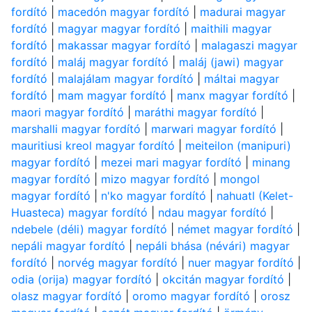
fordító
|
macedón magyar fordító
|
madurai magyar
fordító
|
magyar magyar fordító
|
maithili magyar
fordító
|
makassar magyar fordító
|
malagaszi magyar
fordító
|
maláj magyar fordító
|
maláj (jawi) magyar
fordító
|
malajálam magyar fordító
|
máltai magyar
fordító
|
mam magyar fordító
|
manx magyar fordító
|
maori magyar fordító
|
maráthi magyar fordító
|
marshalli magyar fordító
|
marwari magyar fordító
|
mauritiusi kreol magyar fordító
|
meiteilon (manipuri)
magyar fordító
|
mezei mari magyar fordító
|
minang
magyar fordító
|
mizo magyar fordító
|
mongol
magyar fordító
|
n'ko magyar fordító
|
nahuatl (Kelet-
Huasteca) magyar fordító
|
ndau magyar fordító
|
ndebele (déli) magyar fordító
|
német magyar fordító
|
nepáli magyar fordító
|
nepáli bhása (névári) magyar
fordító
|
norvég magyar fordító
|
nuer magyar fordító
|
odia (orija) magyar fordító
|
okcitán magyar fordító
|
olasz magyar fordító
|
oromo magyar fordító
|
orosz