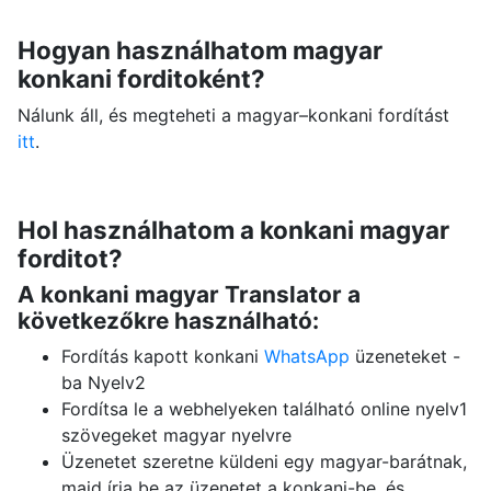
Hogyan használhatom magyar
konkani forditoként?
Nálunk áll, és megteheti a magyar–konkani fordítást
itt
.
Hol használhatom a konkani magyar
forditot?
A konkani magyar Translator a
következőkre használható:
Fordítás kapott konkani
WhatsApp
üzeneteket -
ba Nyelv2
Fordítsa le a webhelyeken található online nyelv1
szövegeket magyar nyelvre
Üzenetet szeretne küldeni egy magyar-barátnak,
majd írja be az üzenetet a konkani-be, és