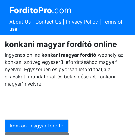
ForditoPro
.com
About Us
|
Contact Us
|
Privacy Policy
|
Terms of
use
konkani magyar fordító online
Ingyenes online
konkani magyar fordító
webhely az
konkani szöveg egyszerű lefordításához magyar'
nyelvre. Egyszerűen és gyorsan lefordíthatja a
szavakat, mondatokat és bekezdéseket konkani
magyar' nyelvre!
konkani magyar fordító