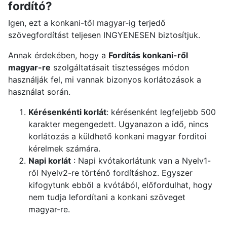
fordító?
Igen, ezt a konkani-től magyar-ig terjedő
szövegfordítást teljesen INGYENESEN biztosítjuk.
Annak érdekében, hogy a
Fordítás konkani-ről
magyar-re
szolgáltatásait tisztességes módon
használják fel, mi vannak bizonyos korlátozások a
használat során.
Kérésenkénti korlát
: kérésenként legfeljebb 500
karakter megengedett. Ugyanazon a idő, nincs
korlátozás a küldhető konkani magyar forditoi
kérelmek számára.
Napi korlát
: Napi kvótakorlátunk van a Nyelv1-
ről Nyelv2-re történő fordításhoz. Egyszer
kifogytunk ebből a kvótából, előfordulhat, hogy
nem tudja lefordítani a konkani szöveget
magyar-re.