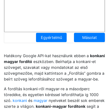
Egyértelmű
Másolat
Hatékony Google API-kat használunk ebben a
konkani
magyar fordító
eszközben. Beírhatja a konkani-et
szöveget, szavakat vagy mondatokat az első
szövegmezőbe, majd kattintson a „Fordítás” gombra a
beírt szöveg lefordításához szöveget a magyar-be.
A fordítás konkani-ről magyar-re a másodperc
töredéke, és egyetlen kéréssel lefordíthatja ig 1000
szó.
konkani
és
magyar
nyelveket beszél sok emberek
szerte a világon.
konkani-magyar forditonk
segít a