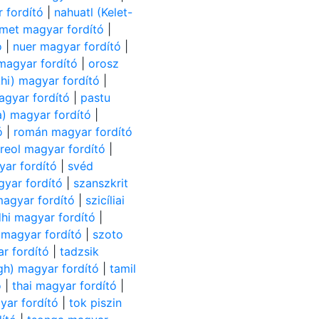
 fordító
|
nahuatl (Kelet-
met magyar fordító
|
ó
|
nuer magyar fordító
|
agyar fordító
|
orosz
hi) magyar fordító
|
gyar fordító
|
pastu
ia) magyar fordító
|
ó
|
román magyar fordító
kreol magyar fordító
|
ar fordító
|
svéd
yar fordító
|
szanszkrit
magyar fordító
|
szicíliai
dhi magyar fordító
|
 magyar fordító
|
szoto
r fordító
|
tadzsik
agh) magyar fordító
|
tamil
ó
|
thai magyar fordító
|
yar fordító
|
tok piszin