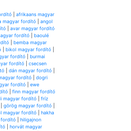
ordító
|
afrikaans magyar
 magyar fordító
|
angol
ító
|
avar magyar fordító
gyar fordító
|
baoulé
dító
|
bemba magyar
ó
|
bikol magyar fordító
|
gyar fordító
|
burmai
yar fordító
|
csecsen
tó
|
dán magyar fordító
|
 magyar fordító
|
dogri
yar fordító
|
ewe
dító
|
finn magyar fordító
uli magyar fordító
|
fríz
|
görög magyar fordító
|
ol magyar fordító
|
hakha
fordító
|
hiligajnon
ító
|
horvát magyar