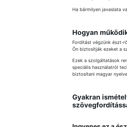
Ha bármilyen javaslata v
Hogyan működik 
Fordítást végzünk észt-r
Ön biztosítják ezeket a 
Ezek a szolgáltatások re
speciális használatról t
biztosítani magyar nyelve
Gyakran ismételt
szövegfordításs
Ingyenes ez a ész