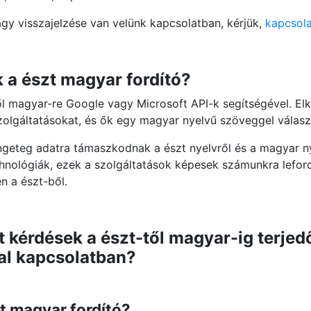
agy visszajelzése van velünk kapcsolatban, kérjük,
kapcsola
a észt magyar fordító?
ől magyar-re Google vagy Microsoft API-k segítségével. Elk
szolgáltatásokat, és ők egy magyar nyelvű szöveggel válas
ngeteg adatra támaszkodnak a észt nyelvről és a magyar ny
echnológiák, ezek a szolgáltatások képesek számunkra lefor
n a észt-ből.
 kérdések a észt-től magyar-ig terjed
al kapcsolatban?
t magyar fordító?