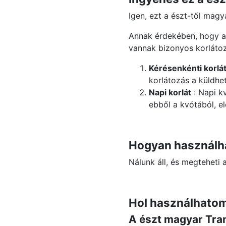
Igen, ezt a észt-től magy
Annak érdekében, hogy 
vannak bizonyos korlátoz
Kérésenkénti korlá
korlátozás a küldhe
Napi korlát
: Napi k
ebből a kvótából, e
Hogyan használha
Nálunk áll, és megteheti
Hol használhatom
A észt magyar Tran