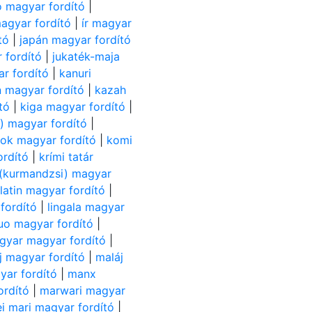
o magyar fordító
|
magyar fordító
|
ír magyar
tó
|
japán magyar fordító
 fordító
|
jukaték-maja
r fordító
|
kanuri
n magyar fordító
|
kazah
tó
|
kiga magyar fordító
|
) magyar fordító
|
ok magyar fordító
|
komi
ordító
|
krími tatár
 (kurmandzsi) magyar
|
latin magyar fordító
|
fordító
|
lingala magyar
luo magyar fordító
|
gyar magyar fordító
|
j magyar fordító
|
maláj
ar fordító
|
manx
ordító
|
marwari magyar
i mari magyar fordító
|