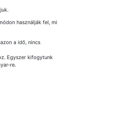
juk.
módon használják fel, mi
azon a idő, nincs
oz. Egyszer kifogytunk
yar-re.