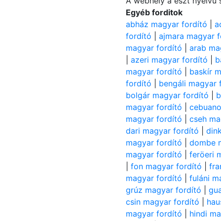
A webhely a észt nyelvű 
Egyéb forditok
abház magyar fordító
|
a
fordító
|
ajmara magyar f
magyar fordító
|
arab ma
|
azeri magyar fordító
|
b
magyar fordító
|
baskír m
fordító
|
bengáli magyar 
bolgár magyar fordító
|
b
magyar fordító
|
cebuano
magyar fordító
|
cseh ma
dari magyar fordító
|
din
magyar fordító
|
dombe m
magyar fordító
|
feröeri 
|
fon magyar fordító
|
fra
magyar fordító
|
fuláni m
grúz magyar fordító
|
gua
csin magyar fordító
|
hau
magyar fordító
|
hindi ma