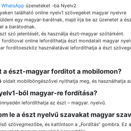
t
WhatsApp
üzeneteket -ba Nyelv2
lyeken található online nyelv1 szövegeket magyar nyelvre
üldeni egy magyar-barátnak, majd írja be az üzenetet a észt
el a barátodnak.
zt szó jelentését, és használja észt–magyar szótárként.
forditoval online lefordíthatja észt mondatait magyar nyel
ar forditoeszköz használatával lefordíthatja a észt szöveg
 a észt-magyar forditot a mobilomon?
ó
oldalt mobilböngészővel nyithatja meg, és használhatja a
yelv1-ből magyar-re fordítása?
könnyedén lefordíthatja az észt – magyar. nyelvű.
om le a észt nyelvű szavakat magyar sza
 első szövegmezőbe, és kattintson a „Fordítás” gombra. Ez 