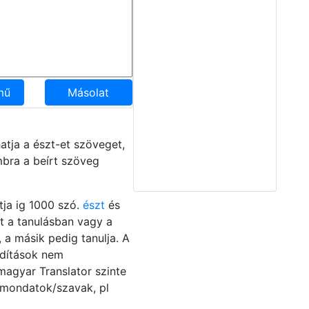
mű
Másolat
atja a észt-et szöveget,
bra a beírt szöveg
tja ig 1000 szó.
észt
és
t a tanulásban vagy a
a másik pedig tanulja. A
rdítások nem
–magyar Translator szinte
t mondatok/szavak, pl