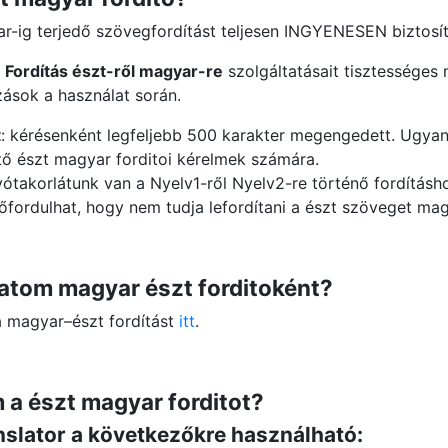
ar-ig terjedő szövegfordítást teljesen INGYENESEN biztosít
a
Fordítás észt-ről magyar-re
szolgáltatásait tisztességes 
ások a használat során.
t
: kérésenként legfeljebb 500 karakter megengedett. Ugyan
tő észt magyar forditoi kérelmek számára.
vótakorlátunk van a Nyelv1-ről Nyelv2-re történő fordításh
lőfordulhat, hogy nem tudja lefordítani a észt szöveget mag
tom magyar észt forditoként?
 a magyar–észt fordítást
itt
.
 a észt magyar forditot?
slator a következőkre használható: