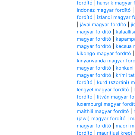
fordító
|
hunsrik magyar 
indonéz magyar fordító
fordító
|
izlandi magyar f
|
jávai magyar fordító
|
j
magyar fordító
|
kalaalli
magyar fordító
|
kapampa
magyar fordító
|
kecsua 
kikongo magyar fordító
kinyarwanda magyar ford
magyar fordító
|
konkani
magyar fordító
|
krími ta
fordító
|
kurd (szoráni) m
lengyel magyar fordító
|
fordító
|
litván magyar fo
luxemburgi magyar fordí
maithili magyar fordító
|
(jawi) magyar fordító
|
m
magyar fordító
|
maori m
fordító
|
mauritiusi kreol