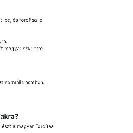
-be, és fordítsa le
vre.
ét magyar szkriptre.
zt normális esetben.
vakra?
a észt a magyar Fordítás