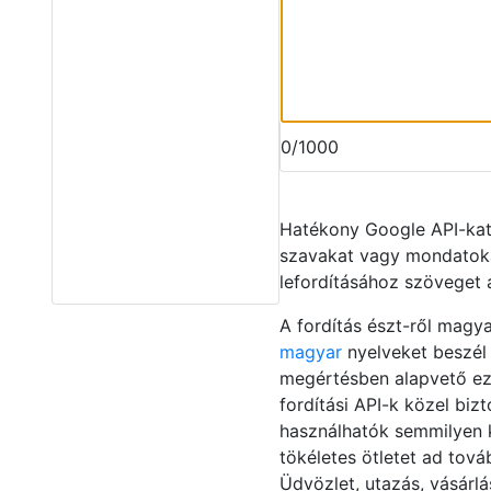
0/1000
Hatékony Google API-ka
szavakat vagy mondatoka
lefordításához szöveget
A fordítás észt-ről magya
magyar
nyelveket beszél
megértésben alapvető eze
fordítási API-k közel bi
használhatók semmilyen kü
tökéletes ötletet ad tov
Üdvözlet, utazás, vásárlá