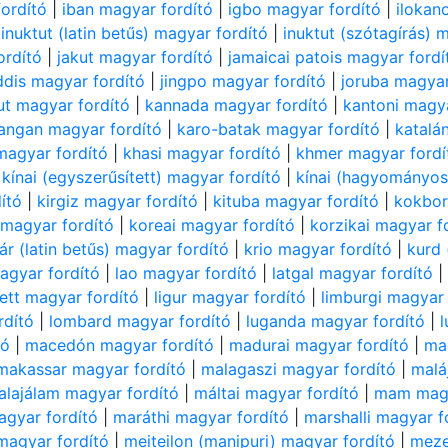
fordító
|
iban magyar fordító
|
igbo magyar fordító
|
ilokan
|
inuktut (latin betűs) magyar fordító
|
inuktut (szótagírás) 
ordító
|
jakut magyar fordító
|
jamaicai patois magyar fordí
iddis magyar fordító
|
jingpo magyar fordító
|
joruba magyar
sut magyar fordító
|
kannada magyar fordító
|
kantoni magya
ngan magyar fordító
|
karo-batak magyar fordító
|
katalá
magyar fordító
|
khasi magyar fordító
|
khmer magyar fordí
|
kínai (egyszerűsített) magyar fordító
|
kínai (hagyományos
ító
|
kirgiz magyar fordító
|
kituba magyar fordító
|
kokbor
 magyar fordító
|
koreai magyar fordító
|
korzikai magyar f
tár (latin betűs) magyar fordító
|
krio magyar fordító
|
kurd
agyar fordító
|
lao magyar fordító
|
latgal magyar fordító
lett magyar fordító
|
ligur magyar fordító
|
limburgi magyar 
rdító
|
lombard magyar fordító
|
luganda magyar fordító
|
tó
|
macedón magyar fordító
|
madurai magyar fordító
|
ma
makassar magyar fordító
|
malagaszi magyar fordító
|
malá
alajálam magyar fordító
|
máltai magyar fordító
|
mam magy
agyar fordító
|
maráthi magyar fordító
|
marshalli magyar f
 magyar fordító
|
meiteilon (manipuri) magyar fordító
|
meze