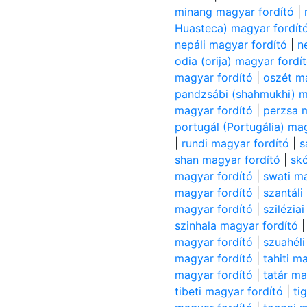
minang magyar fordító
|
Huasteca) magyar fordít
nepáli magyar fordító
|
n
odia (orija) magyar fordí
magyar fordító
|
oszét m
pandzsábi (shahmukhi) m
magyar fordító
|
perzsa 
portugál (Portugália) ma
|
rundi magyar fordító
|
s
shan magyar fordító
|
skó
magyar fordító
|
swati ma
magyar fordító
|
szantáli
magyar fordító
|
szilézia
szinhala magyar fordító
magyar fordító
|
szuahéli
magyar fordító
|
tahiti m
magyar fordító
|
tatár ma
tibeti magyar fordító
|
ti