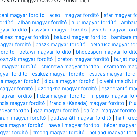
szavakat magyar szavakká konvertálja.
cehi magyar fordító
|
acsoli magyar fordító
|
afar magyar f
ordító
|
albán magyar fordító
|
alur magyar fordító
|
amhara
gyar fordító
|
asszámi magyar fordító
|
avadhí magyar ford
alinéz magyar fordító
|
balucsi magyar fordító
|
bambara ma
agyar fordító
|
baszk magyar fordító
|
belorusz magyar for
fordító
|
betawi magyar fordító
|
bhodzspuri magyar fordít
osnyák magyar fordító
|
breton magyar fordító
|
burját ma
 magyar fordító
|
chichewa magyar fordító
|
csamorro mag
gyar fordító
|
csukéz magyar fordító
|
csuvas magyar fordí
ka magyar fordító
|
dioula magyar fordító
|
divehi (maldív)
agyar fordító
|
dzongkha magyar fordító
|
eszperantó mag
magyar fordító
|
fidzsi magyar fordító
|
filippínó magyar for
ncia magyar fordító
|
francia (Kanada) magyar fordító
|
fri
agyar fordító
|
gaa magyar fordító
|
galíciai magyar fordító
rani magyar fordító
|
gudzsaráti magyar fordító
|
haiti kre
sza magyar fordító
|
hawaii magyar fordító
|
héber magyar 
gyar fordító
|
hmong magyar fordító
|
holland magyar ford