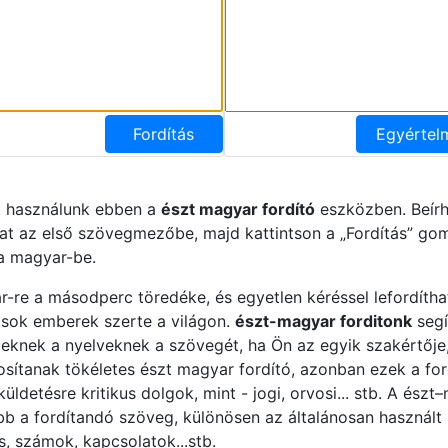
Fordítás
Egyértel
t használunk ebben a
észt magyar fordító
eszközben. Beírh
t az első szövegmezőbe, majd kattintson a „Fordítás” gom
 a magyar-be.
r-re a másodperc töredéke, és egyetlen kéréssel lefordítha
 sok emberek szerte a világon.
észt-magyar forditonk
segí
knek a nyelveknek a szövegét, ha Ön az egyik szakértője, 
ztosítanak tökéletes észt magyar fordító, azonban ezek a fo
ldetésre kritikus dolgok, mint - jogi, orvosi... stb. A észt
ább a fordítandó szöveg, különösen az általánosan használ
s, számok, kapcsolatok...stb.