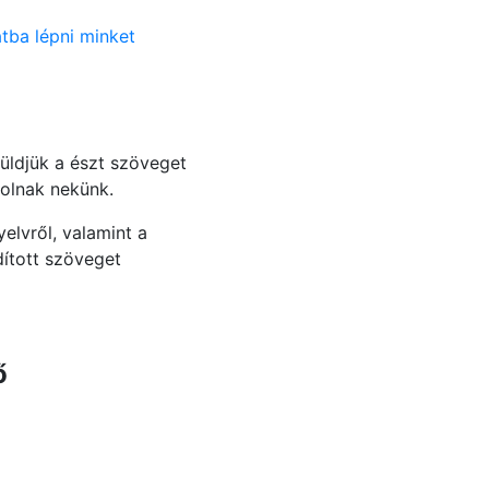
tba lépni minket
üldjük a észt szöveget
zolnak nekünk.
elvről, valamint a
dított szöveget
ő