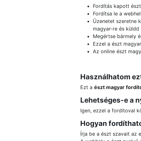
Fordítás kapott ész
Fordítsa le a webhe
Üzenetet szeretne k
magyar-re és küldd 
Megértse bármely és
Ezzel a észt magyar 
Az online észt magy
Használhatom ezt
Ezt a
észt magyar fordít
Lehetséges-e a n
Igen, ezzel a forditoval 
Hogyan fordíthat
Írja be a észt szavait az