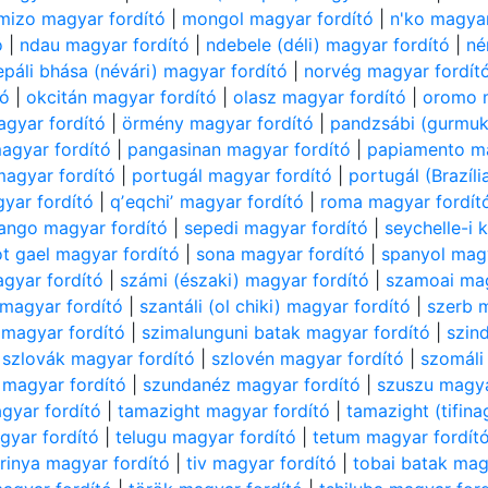
mizo magyar fordító
|
mongol magyar fordító
|
n'ko magyar
ó
|
ndau magyar fordító
|
ndebele (déli) magyar fordító
|
né
epáli bhása (névári) magyar fordító
|
norvég magyar fordít
tó
|
okcitán magyar fordító
|
olasz magyar fordító
|
oromo m
agyar fordító
|
örmény magyar fordító
|
pandzsábi (gurmuk
agyar fordító
|
pangasinan magyar fordító
|
papiamento ma
magyar fordító
|
portugál magyar fordító
|
portugál (Brazíl
gyar fordító
|
qʼeqchiʼ magyar fordító
|
roma magyar fordít
ango magyar fordító
|
sepedi magyar fordító
|
seychelle-i 
t gael magyar fordító
|
sona magyar fordító
|
spanyol magy
gyar fordító
|
számi (északi) magyar fordító
|
szamoai mag
 magyar fordító
|
szantáli (ol chiki) magyar fordító
|
szerb 
i magyar fordító
|
szimalunguni batak magyar fordító
|
szin
|
szlovák magyar fordító
|
szlovén magyar fordító
|
szomáli
 magyar fordító
|
szundanéz magyar fordító
|
szuszu magya
agyar fordító
|
tamazight magyar fordító
|
tamazight (tifin
gyar fordító
|
telugu magyar fordító
|
tetum magyar fordít
grinya magyar fordító
|
tiv magyar fordító
|
tobai batak mag