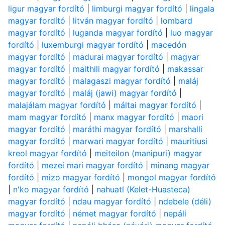
ligur magyar fordító
|
limburgi magyar fordító
|
lingala
magyar fordító
|
litván magyar fordító
|
lombard
magyar fordító
|
luganda magyar fordító
|
luo magyar
fordító
|
luxemburgi magyar fordító
|
macedón
magyar fordító
|
madurai magyar fordító
|
magyar
magyar fordító
|
maithili magyar fordító
|
makassar
magyar fordító
|
malagaszi magyar fordító
|
maláj
magyar fordító
|
maláj (jawi) magyar fordító
|
malajálam magyar fordító
|
máltai magyar fordító
|
mam magyar fordító
|
manx magyar fordító
|
maori
magyar fordító
|
maráthi magyar fordító
|
marshalli
magyar fordító
|
marwari magyar fordító
|
mauritiusi
kreol magyar fordító
|
meiteilon (manipuri) magyar
fordító
|
mezei mari magyar fordító
|
minang magyar
fordító
|
mizo magyar fordító
|
mongol magyar fordító
|
n'ko magyar fordító
|
nahuatl (Kelet-Huasteca)
magyar fordító
|
ndau magyar fordító
|
ndebele (déli)
magyar fordító
|
német magyar fordító
|
nepáli