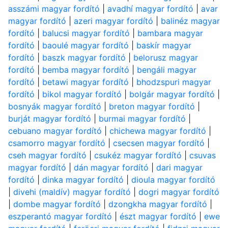
asszámi magyar fordító
|
avadhí magyar fordító
|
avar
magyar fordító
|
azeri magyar fordító
|
balinéz magyar
fordító
|
balucsi magyar fordító
|
bambara magyar
fordító
|
baoulé magyar fordító
|
baskír magyar
fordító
|
baszk magyar fordító
|
belorusz magyar
fordító
|
bemba magyar fordító
|
bengáli magyar
fordító
|
betawi magyar fordító
|
bhodzspuri magyar
fordító
|
bikol magyar fordító
|
bolgár magyar fordító
|
bosnyák magyar fordító
|
breton magyar fordító
|
burját magyar fordító
|
burmai magyar fordító
|
cebuano magyar fordító
|
chichewa magyar fordító
|
csamorro magyar fordító
|
csecsen magyar fordító
|
cseh magyar fordító
|
csukéz magyar fordító
|
csuvas
magyar fordító
|
dán magyar fordító
|
dari magyar
fordító
|
dinka magyar fordító
|
dioula magyar fordító
|
divehi (maldív) magyar fordító
|
dogri magyar fordító
|
dombe magyar fordító
|
dzongkha magyar fordító
|
eszperantó magyar fordító
|
észt magyar fordító
|
ewe