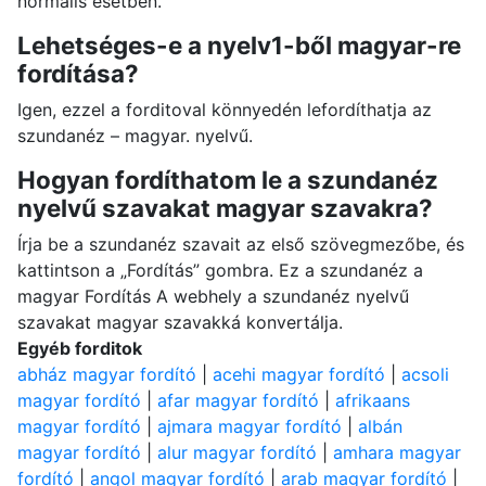
normális esetben.
Lehetséges-e a nyelv1-ből magyar-re
fordítása?
Igen, ezzel a forditoval könnyedén lefordíthatja az
szundanéz – magyar. nyelvű.
Hogyan fordíthatom le a szundanéz
nyelvű szavakat magyar szavakra?
Írja be a szundanéz szavait az első szövegmezőbe, és
kattintson a „Fordítás” gombra. Ez a szundanéz a
magyar Fordítás A webhely a szundanéz nyelvű
szavakat magyar szavakká konvertálja.
Egyéb forditok
abház magyar fordító
|
acehi magyar fordító
|
acsoli
magyar fordító
|
afar magyar fordító
|
afrikaans
magyar fordító
|
ajmara magyar fordító
|
albán
magyar fordító
|
alur magyar fordító
|
amhara magyar
fordító
|
angol magyar fordító
|
arab magyar fordító
|