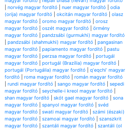
magyar fordító
|
nepáli bhása (névári) magyar fordító
|
norvég magyar fordító
|
nuer magyar fordító
|
odia
(orija) magyar fordító
|
okcitán magyar fordító
|
olasz
magyar fordító
|
oromo magyar fordító
|
orosz
magyar fordító
|
oszét magyar fordító
|
örmény
magyar fordító
|
pandzsábi (gurmukhi) magyar fordító
|
pandzsábi (shahmukhi) magyar fordító
|
pangasinan
magyar fordító
|
papiamento magyar fordító
|
pastu
magyar fordító
|
perzsa magyar fordító
|
portugál
magyar fordító
|
portugál (Brazília) magyar fordító
|
portugál (Portugália) magyar fordító
|
qʼeqchiʼ magyar
fordító
|
roma magyar fordító
|
román magyar fordító
|
rundi magyar fordító
|
sango magyar fordító
|
sepedi
magyar fordító
|
seychelle-i kreol magyar fordító
|
shan magyar fordító
|
skót gael magyar fordító
|
sona
magyar fordító
|
spanyol magyar fordító
|
svéd
magyar fordító
|
swati magyar fordító
|
számi (északi)
magyar fordító
|
szamoai magyar fordító
|
szanszkrit
magyar fordító
|
szantáli magyar fordító
|
szantáli (ol