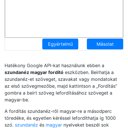
Egyértelmű
Másolat
Hatékony Google API-kat használunk ebben a
szundanéz magyar fordító
eszközben. Beírhatja a
szundanéz-et szöveget, szavakat vagy mondatokat
az első szövegmezőbe, majd kattintson a „Fordítás”
gombra a beírt szöveg lefordításához szöveget a
magyar-be.
A fordítás szundanéz-ről magyar-re a másodperc
töredéke, és egyetlen kéréssel lefordíthatja ig 1000
szó.
szundanéz
és
magyar
nyelveket beszél sok