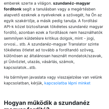
emberek szerte a világon.
szundanéz-magyar
forditonk
segít a tanulásban vagy a megértésben
alapvető ezeknek a nyelveknek a szövegét, ha Ön az
egyik szakértője, a másik pedig tanulja. A fordítási
API-k közel biztosítanak tökéletes szundanéz magyar
fordító, azonban ezek a fordítások nem használhatók
semmilyen küldetésre kritikus dolgok, mint - jogi,
orvosi... stb. A szundanéz–magyar Translator szinte
tökéletes ötletet ad tovább a fordítandó szöveg,
különösen az általánosan használt mondatok/szavak,
pl Üdvözlet, utazás, vásárlás, számok,
kapcsolatok...stb.
Ha bármilyen javaslata vagy visszajelzése van velünk
kapcsolatban, kérjük,
kapcsolatba lépni minket
Hogyan működik a szundanéz