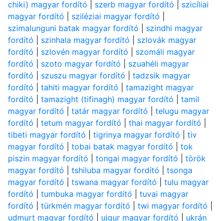
chiki) magyar fordító
|
szerb magyar fordító
|
szicíliai
magyar fordító
|
sziléziai magyar fordító
|
szimalunguni batak magyar fordító
|
szindhi magyar
fordító
|
szinhala magyar fordító
|
szlovák magyar
fordító
|
szlovén magyar fordító
|
szomáli magyar
fordító
|
szoto magyar fordító
|
szuahéli magyar
fordító
|
szuszu magyar fordító
|
tadzsik magyar
fordító
|
tahiti magyar fordító
|
tamazight magyar
fordító
|
tamazight (tifinagh) magyar fordító
|
tamil
magyar fordító
|
tatár magyar fordító
|
telugu magyar
fordító
|
tetum magyar fordító
|
thai magyar fordító
|
tibeti magyar fordító
|
tigrinya magyar fordító
|
tiv
magyar fordító
|
tobai batak magyar fordító
|
tok
piszin magyar fordító
|
tongai magyar fordító
|
török
magyar fordító
|
tshiluba magyar fordító
|
tsonga
magyar fordító
|
tswana magyar fordító
|
tulu magyar
fordító
|
tumbuka magyar fordító
|
tuvai magyar
fordító
|
türkmén magyar fordító
|
twi magyar fordító
|
udmurt magyar fordító
|
ujgur magyar fordító
|
ukrán