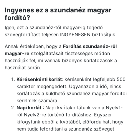
Ingyenes ez a szundanéz magyar
fordító?
Igen, ezt a szundanéz-től magyar-ig terjedő
szövegfordítást teljesen INGYENESEN biztosítjuk.
Annak érdekében, hogy a
Fordítás szundanéz-ről
magyar-re
szolgáltatásait tisztességes módon
használják fel, mi vannak bizonyos korlátozások a
használat során.
Kérésenkénti korlát
: kérésenként legfeljebb 500
karakter megengedett. Ugyanazon a idő, nincs
korlátozás a küldhető szundanéz magyar forditoi
kérelmek számára.
Napi korlát
: Napi kvótakorlátunk van a Nyelv1-
ről Nyelv2-re történő fordításhoz. Egyszer
kifogytunk ebből a kvótából, előfordulhat, hogy
nem tudja lefordítani a szundanéz szöveget