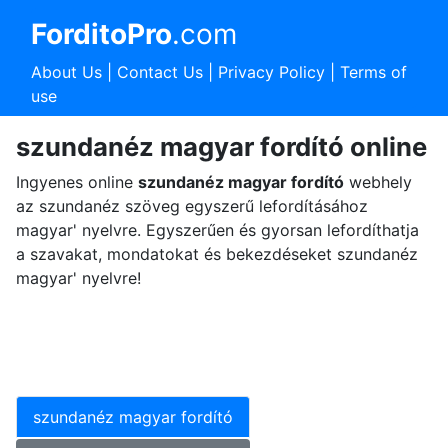
ForditoPro
.com
About Us
|
Contact Us
|
Privacy Policy
|
Terms of
use
szundanéz magyar fordító online
Ingyenes online
szundanéz magyar fordító
webhely
az szundanéz szöveg egyszerű lefordításához
magyar' nyelvre. Egyszerűen és gyorsan lefordíthatja
a szavakat, mondatokat és bekezdéseket szundanéz
magyar' nyelvre!
szundanéz magyar fordító