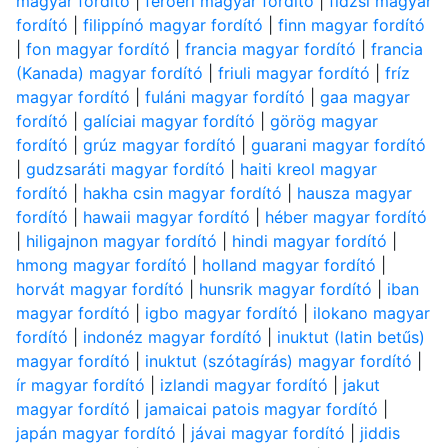
magyar fordító
|
feröeri magyar fordító
|
fidzsi magyar
fordító
|
filippínó magyar fordító
|
finn magyar fordító
|
fon magyar fordító
|
francia magyar fordító
|
francia
(Kanada) magyar fordító
|
friuli magyar fordító
|
fríz
magyar fordító
|
fuláni magyar fordító
|
gaa magyar
fordító
|
galíciai magyar fordító
|
görög magyar
fordító
|
grúz magyar fordító
|
guarani magyar fordító
|
gudzsaráti magyar fordító
|
haiti kreol magyar
fordító
|
hakha csin magyar fordító
|
hausza magyar
fordító
|
hawaii magyar fordító
|
héber magyar fordító
|
hiligajnon magyar fordító
|
hindi magyar fordító
|
hmong magyar fordító
|
holland magyar fordító
|
horvát magyar fordító
|
hunsrik magyar fordító
|
iban
magyar fordító
|
igbo magyar fordító
|
ilokano magyar
fordító
|
indonéz magyar fordító
|
inuktut (latin betűs)
magyar fordító
|
inuktut (szótagírás) magyar fordító
|
ír magyar fordító
|
izlandi magyar fordító
|
jakut
magyar fordító
|
jamaicai patois magyar fordító
|
japán magyar fordító
|
jávai magyar fordító
|
jiddis