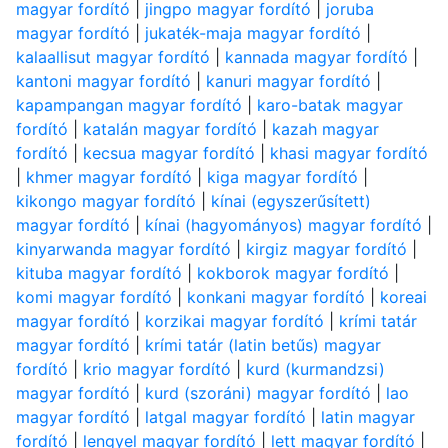
magyar fordító
|
jingpo magyar fordító
|
joruba
magyar fordító
|
jukaték-maja magyar fordító
|
kalaallisut magyar fordító
|
kannada magyar fordító
|
kantoni magyar fordító
|
kanuri magyar fordító
|
kapampangan magyar fordító
|
karo-batak magyar
fordító
|
katalán magyar fordító
|
kazah magyar
fordító
|
kecsua magyar fordító
|
khasi magyar fordító
|
khmer magyar fordító
|
kiga magyar fordító
|
kikongo magyar fordító
|
kínai (egyszerűsített)
magyar fordító
|
kínai (hagyományos) magyar fordító
|
kinyarwanda magyar fordító
|
kirgiz magyar fordító
|
kituba magyar fordító
|
kokborok magyar fordító
|
komi magyar fordító
|
konkani magyar fordító
|
koreai
magyar fordító
|
korzikai magyar fordító
|
krími tatár
magyar fordító
|
krími tatár (latin betűs) magyar
fordító
|
krio magyar fordító
|
kurd (kurmandzsi)
magyar fordító
|
kurd (szoráni) magyar fordító
|
lao
magyar fordító
|
latgal magyar fordító
|
latin magyar
fordító
|
lengyel magyar fordító
|
lett magyar fordító
|