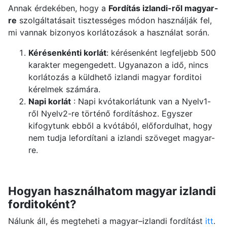
Annak érdekében, hogy a
Fordítás izlandi-ről magyar-
re
szolgáltatásait tisztességes módon használják fel,
mi vannak bizonyos korlátozások a használat során.
Kérésenkénti korlát
: kérésenként legfeljebb 500
karakter megengedett. Ugyanazon a idő, nincs
korlátozás a küldhető izlandi magyar forditoi
kérelmek számára.
Napi korlát
: Napi kvótakorlátunk van a Nyelv1-
ről Nyelv2-re történő fordításhoz. Egyszer
kifogytunk ebből a kvótából, előfordulhat, hogy
nem tudja lefordítani a izlandi szöveget magyar-
re.
Hogyan használhatom magyar izlandi
forditoként?
Nálunk áll, és megteheti a magyar–izlandi fordítást
itt
.