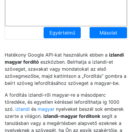
Egyértelmű
Másolat
Hatékony Google API-kat használunk ebben a
izlandi
magyar fordító
eszközben. Beírhatja a izlandi-et
szöveget, szavakat vagy mondatokat az első
szövegmezőbe, majd kattintson a „Fordítás” gombra a
beírt szöveg lefordításához szöveget a magyar-be.
A fordítás izlandi-ről magyar-re a másodperc
töredéke, és egyetlen kéréssel lefordíthatja ig 1000
szó.
izlandi
és
magyar
nyelveket beszél sok emberek
szerte a világon.
izlandi-magyar forditonk
segít a
tanulásban vagy a megértésben alapvető ezeknek a
nyelveknek a szövegét, ha Ön az egyik szakértője, a