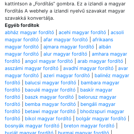
kattintson a „Fordítás” gombra. Ez a izlandi a magyar
Fordítás A webhely a izlandi nyelvű szavakat magyar
szavakká konvertálja.
Egyéb forditok
abház magyar fordító
|
acehi magyar fordító
|
acsoli
magyar fordító
|
afar magyar fordító
|
afrikaans
magyar fordító
|
ajmara magyar fordító
|
albán
magyar fordító
|
alur magyar fordító
|
amhara magyar
fordító
|
angol magyar fordító
|
arab magyar fordító
|
asszámi magyar fordító
|
avadhí magyar fordító
|
avar
magyar fordító
|
azeri magyar fordító
|
balinéz magyar
fordító
|
balucsi magyar fordító
|
bambara magyar
fordító
|
baoulé magyar fordító
|
baskír magyar
fordító
|
baszk magyar fordító
|
belorusz magyar
fordító
|
bemba magyar fordító
|
bengáli magyar
fordító
|
betawi magyar fordító
|
bhodzspuri magyar
fordító
|
bikol magyar fordító
|
bolgár magyar fordító
|
bosnyák magyar fordító
|
breton magyar fordító
|
burját magyar fordító
|
burmai magyar fordító
|