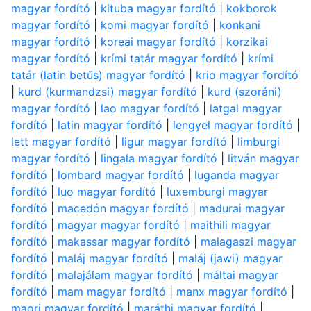
magyar fordító
|
kituba magyar fordító
|
kokborok
magyar fordító
|
komi magyar fordító
|
konkani
magyar fordító
|
koreai magyar fordító
|
korzikai
magyar fordító
|
krími tatár magyar fordító
|
krími
tatár (latin betűs) magyar fordító
|
krio magyar fordító
|
kurd (kurmandzsi) magyar fordító
|
kurd (szoráni)
magyar fordító
|
lao magyar fordító
|
latgal magyar
fordító
|
latin magyar fordító
|
lengyel magyar fordító
|
lett magyar fordító
|
ligur magyar fordító
|
limburgi
magyar fordító
|
lingala magyar fordító
|
litván magyar
fordító
|
lombard magyar fordító
|
luganda magyar
fordító
|
luo magyar fordító
|
luxemburgi magyar
fordító
|
macedón magyar fordító
|
madurai magyar
fordító
|
magyar magyar fordító
|
maithili magyar
fordító
|
makassar magyar fordító
|
malagaszi magyar
fordító
|
maláj magyar fordító
|
maláj (jawi) magyar
fordító
|
malajálam magyar fordító
|
máltai magyar
fordító
|
mam magyar fordító
|
manx magyar fordító
|
maori magyar fordító
|
maráthi magyar fordító
|