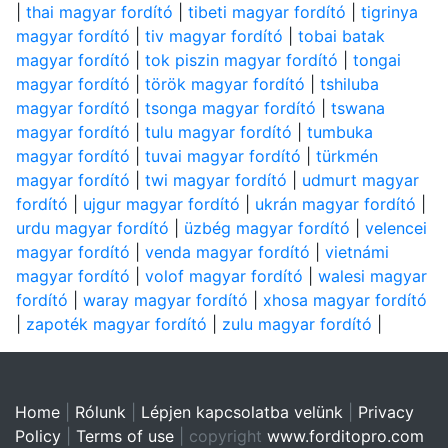
|
thai magyar fordító
|
tibeti magyar fordító
|
tigrinya
magyar fordító
|
tiv magyar fordító
|
tobai batak
magyar fordító
|
tok piszin magyar fordító
|
tongai
magyar fordító
|
török magyar fordító
|
tshiluba
magyar fordító
|
tsonga magyar fordító
|
tswana
magyar fordító
|
tulu magyar fordító
|
tumbuka
magyar fordító
|
tuvai magyar fordító
|
türkmén
magyar fordító
|
twi magyar fordító
|
udmurt magyar
fordító
|
ujgur magyar fordító
|
ukrán magyar fordító
|
urdu magyar fordító
|
üzbég magyar fordító
|
velencei
magyar fordító
|
venda magyar fordító
|
vietnámi
magyar fordító
|
volof magyar fordító
|
walesi magyar
fordító
|
waray magyar fordító
|
xhosa magyar fordító
|
zapoték magyar fordító
|
zulu magyar fordító
|
Home
|
Rólunk
|
Lépjen kapcsolatba velünk
|
Privacy
Policy
|
Terms of use
| copyright
www.forditopro.com