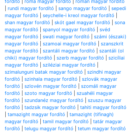
fordító
|
roma magyar fordító
|
román magyar fordító
|
rundi magyar fordító
|
sango magyar fordító
|
sepedi
magyar fordító
|
seychelle-i kreol magyar fordító
|
shan magyar fordító
|
skót gael magyar fordító
|
sona
magyar fordító
|
spanyol magyar fordító
|
svéd
magyar fordító
|
swati magyar fordító
|
számi (északi)
magyar fordító
|
szamoai magyar fordító
|
szanszkrit
magyar fordító
|
szantáli magyar fordító
|
szantáli (ol
chiki) magyar fordító
|
szerb magyar fordító
|
szicíliai
magyar fordító
|
sziléziai magyar fordító
|
szimalunguni batak magyar fordító
|
szindhi magyar
fordító
|
szinhala magyar fordító
|
szlovák magyar
fordító
|
szlovén magyar fordító
|
szomáli magyar
fordító
|
szoto magyar fordító
|
szuahéli magyar
fordító
|
szundanéz magyar fordító
|
szuszu magyar
fordító
|
tadzsik magyar fordító
|
tahiti magyar fordító
|
tamazight magyar fordító
|
tamazight (tifinagh)
magyar fordító
|
tamil magyar fordító
|
tatár magyar
fordító
|
telugu magyar fordító
|
tetum magyar fordító