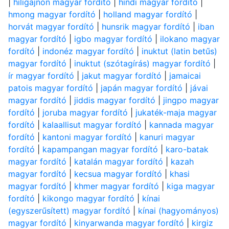
|
hiligajnon magyar fordító
|
hindi magyar fordító
|
hmong magyar fordító
|
holland magyar fordító
|
horvát magyar fordító
|
hunsrik magyar fordító
|
iban
magyar fordító
|
igbo magyar fordító
|
ilokano magyar
fordító
|
indonéz magyar fordító
|
inuktut (latin betűs)
magyar fordító
|
inuktut (szótagírás) magyar fordító
|
ír magyar fordító
|
jakut magyar fordító
|
jamaicai
patois magyar fordító
|
japán magyar fordító
|
jávai
magyar fordító
|
jiddis magyar fordító
|
jingpo magyar
fordító
|
joruba magyar fordító
|
jukaték-maja magyar
fordító
|
kalaallisut magyar fordító
|
kannada magyar
fordító
|
kantoni magyar fordító
|
kanuri magyar
fordító
|
kapampangan magyar fordító
|
karo-batak
magyar fordító
|
katalán magyar fordító
|
kazah
magyar fordító
|
kecsua magyar fordító
|
khasi
magyar fordító
|
khmer magyar fordító
|
kiga magyar
fordító
|
kikongo magyar fordító
|
kínai
(egyszerűsített) magyar fordító
|
kínai (hagyományos)
magyar fordító
|
kinyarwanda magyar fordító
|
kirgiz