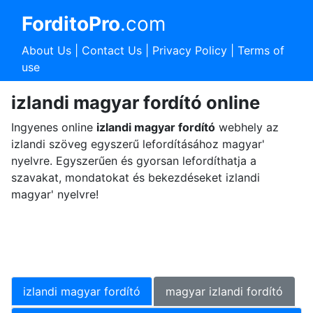
ForditoPro
.com
About Us
|
Contact Us
|
Privacy Policy
|
Terms of
use
izlandi magyar fordító online
Ingyenes online
izlandi magyar fordító
webhely az
izlandi szöveg egyszerű lefordításához magyar'
nyelvre. Egyszerűen és gyorsan lefordíthatja a
szavakat, mondatokat és bekezdéseket izlandi
magyar' nyelvre!
izlandi magyar fordító
magyar izlandi fordító