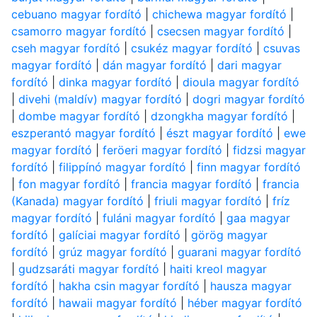
cebuano magyar fordító
|
chichewa magyar fordító
|
csamorro magyar fordító
|
csecsen magyar fordító
|
cseh magyar fordító
|
csukéz magyar fordító
|
csuvas
magyar fordító
|
dán magyar fordító
|
dari magyar
fordító
|
dinka magyar fordító
|
dioula magyar fordító
|
divehi (maldív) magyar fordító
|
dogri magyar fordító
|
dombe magyar fordító
|
dzongkha magyar fordító
|
eszperantó magyar fordító
|
észt magyar fordító
|
ewe
magyar fordító
|
feröeri magyar fordító
|
fidzsi magyar
fordító
|
filippínó magyar fordító
|
finn magyar fordító
|
fon magyar fordító
|
francia magyar fordító
|
francia
(Kanada) magyar fordító
|
friuli magyar fordító
|
fríz
magyar fordító
|
fuláni magyar fordító
|
gaa magyar
fordító
|
galíciai magyar fordító
|
görög magyar
fordító
|
grúz magyar fordító
|
guarani magyar fordító
|
gudzsaráti magyar fordító
|
haiti kreol magyar
fordító
|
hakha csin magyar fordító
|
hausza magyar
fordító
|
hawaii magyar fordító
|
héber magyar fordító