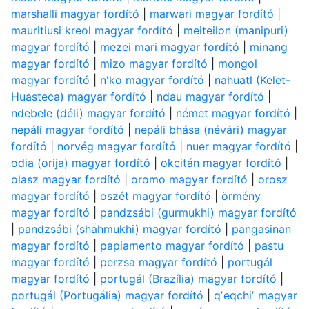
marshalli magyar fordító
|
marwari magyar fordító
|
mauritiusi kreol magyar fordító
|
meiteilon (manipuri)
magyar fordító
|
mezei mari magyar fordító
|
minang
magyar fordító
|
mizo magyar fordító
|
mongol
magyar fordító
|
n'ko magyar fordító
|
nahuatl (Kelet-
Huasteca) magyar fordító
|
ndau magyar fordító
|
ndebele (déli) magyar fordító
|
német magyar fordító
|
nepáli magyar fordító
|
nepáli bhása (névári) magyar
fordító
|
norvég magyar fordító
|
nuer magyar fordító
|
odia (orija) magyar fordító
|
okcitán magyar fordító
|
olasz magyar fordító
|
oromo magyar fordító
|
orosz
magyar fordító
|
oszét magyar fordító
|
örmény
magyar fordító
|
pandzsábi (gurmukhi) magyar fordító
|
pandzsábi (shahmukhi) magyar fordító
|
pangasinan
magyar fordító
|
papiamento magyar fordító
|
pastu
magyar fordító
|
perzsa magyar fordító
|
portugál
magyar fordító
|
portugál (Brazília) magyar fordító
|
portugál (Portugália) magyar fordító
|
qʼeqchiʼ magyar