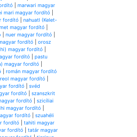
ordító
|
marwari magyar
i mari magyar fordító
|
 fordító
|
nahuatl (Kelet-
met magyar fordító
|
ó
|
nuer magyar fordító
|
agyar fordító
|
orosz
hi) magyar fordító
|
gyar fordító
|
pastu
ia) magyar fordító
|
ó
|
román magyar fordító
kreol magyar fordító
|
ar fordító
|
svéd
yar fordító
|
szanszkrit
magyar fordító
|
szicíliai
dhi magyar fordító
|
agyar fordító
|
szuahéli
r fordító
|
tahiti magyar
ar fordító
|
tatár magyar