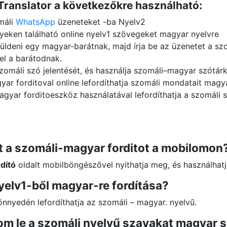
Translator a következőkre használható:
máli
WhatsApp
üzeneteket -ba Nyelv2
lyeken található online nyelv1 szövegeket magyar nyelvre
üldeni egy magyar-barátnak, majd írja be az üzenetet a szom
el a barátodnak.
omáli szó jelentését, és használja szomáli–magyar szótárk
yar forditoval online lefordíthatja szomáli mondatait magya
agyar forditoeszköz használatával lefordíthatja a szomáli
 a szomáli-magyar forditot a mobilomon
dító
oldalt mobilböngészővel nyithatja meg, és használhatj
yelv1-ből magyar-re fordítása?
könnyedén lefordíthatja az szomáli – magyar. nyelvű.
om le a szomáli nyelvű szavakat magyar 