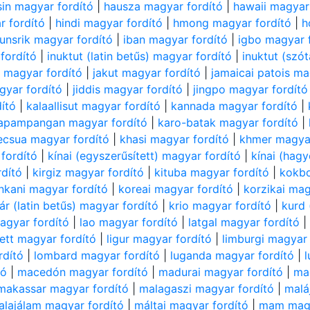
sin magyar fordító
|
hausza magyar fordító
|
hawaii magyar
r fordító
|
hindi magyar fordító
|
hmong magyar fordító
|
h
unsrik magyar fordító
|
iban magyar fordító
|
igbo magyar 
fordító
|
inuktut (latin betűs) magyar fordító
|
inuktut (szó
i magyar fordító
|
jakut magyar fordító
|
jamaicai patois ma
gyar fordító
|
jiddis magyar fordító
|
jingpo magyar fordító
ító
|
kalaallisut magyar fordító
|
kannada magyar fordító
|
apampangan magyar fordító
|
karo-batak magyar fordító
|
ecsua magyar fordító
|
khasi magyar fordító
|
khmer magyar
fordító
|
kínai (egyszerűsített) magyar fordító
|
kínai (hag
dító
|
kirgiz magyar fordító
|
kituba magyar fordító
|
kokbo
nkani magyar fordító
|
koreai magyar fordító
|
korzikai mag
tár (latin betűs) magyar fordító
|
krio magyar fordító
|
kurd
agyar fordító
|
lao magyar fordító
|
latgal magyar fordító
lett magyar fordító
|
ligur magyar fordító
|
limburgi magyar 
rdító
|
lombard magyar fordító
|
luganda magyar fordító
|
tó
|
macedón magyar fordító
|
madurai magyar fordító
|
ma
makassar magyar fordító
|
malagaszi magyar fordító
|
malá
alajálam magyar fordító
|
máltai magyar fordító
|
mam magy