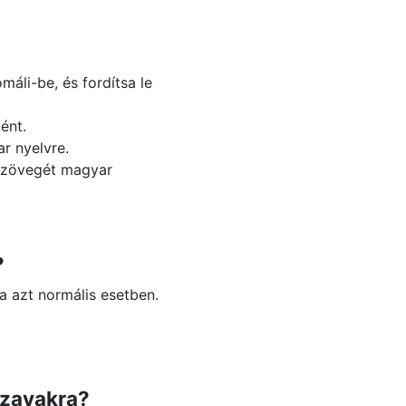
áli-be, és fordítsa le
ént.
r nyelvre.
 szövegét magyar
?
a azt normális esetben.
szavakra?