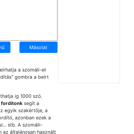
mű
Másolat
írhatja a szomáli-et
dítás” gombra a beírt
thatja ig 1000 szó.
forditonk
segít a
 egyik szakértője, a
fordító, azonban ezek a
... stb. A szomáli–
n az általánosan használt