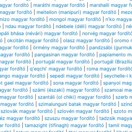
agyar fordító
|
maráthi magyar fordító
|
marshalli magyar f
 magyar fordító
|
meiteilon (manipuri) magyar fordító
|
meze
mizo magyar fordító
|
mongol magyar fordító
|
n'ko magyar
ó
|
ndau magyar fordító
|
ndebele (déli) magyar fordító
|
né
epáli bhása (névári) magyar fordító
|
norvég magyar fordít
tó
|
okcitán magyar fordító
|
olasz magyar fordító
|
oromo m
agyar fordító
|
örmény magyar fordító
|
pandzsábi (gurmuk
agyar fordító
|
pangasinan magyar fordító
|
papiamento ma
magyar fordító
|
portugál magyar fordító
|
portugál (Brazíl
gyar fordító
|
qʼeqchiʼ magyar fordító
|
roma magyar fordít
ango magyar fordító
|
sepedi magyar fordító
|
seychelle-i 
t gael magyar fordító
|
sona magyar fordító
|
spanyol magy
gyar fordító
|
számi (északi) magyar fordító
|
szamoai mag
 magyar fordító
|
szantáli (ol chiki) magyar fordító
|
szerb 
i magyar fordító
|
szimalunguni batak magyar fordító
|
szin
|
szlovák magyar fordító
|
szlovén magyar fordító
|
szoto m
éz magyar fordító
|
szuszu magyar fordító
|
tadzsik magya
r fordító
|
tamazight (tifinagh) magyar fordító
|
tamil magy