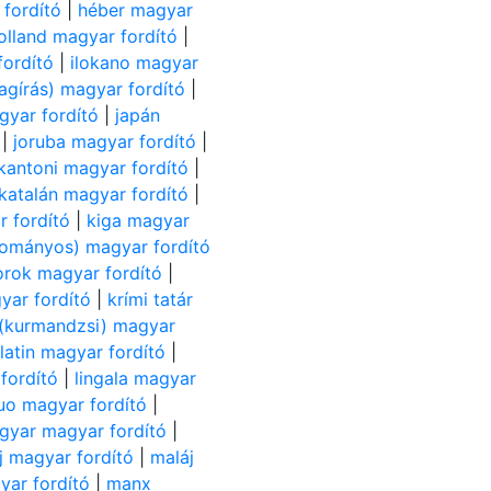
 fordító
|
héber magyar
olland magyar fordító
|
fordító
|
ilokano magyar
tagírás) magyar fordító
|
gyar fordító
|
japán
|
joruba magyar fordító
|
kantoni magyar fordító
|
katalán magyar fordító
|
 fordító
|
kiga magyar
yományos) magyar fordító
rok magyar fordító
|
yar fordító
|
krími tatár
 (kurmandzsi) magyar
|
latin magyar fordító
|
fordító
|
lingala magyar
luo magyar fordító
|
gyar magyar fordító
|
j magyar fordító
|
maláj
ar fordító
|
manx