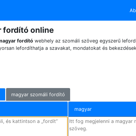
Ab
fordító online
magyar fordító
webhely az szomáli szöveg egyszerű leford
yorsan lefordíthatja a szavakat, mondatokat és bekezdése
ó
magyar szomáli fordító
magyar