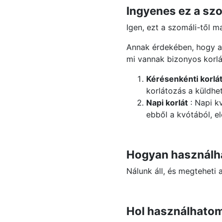
Ingyenes ez a szo
Igen, ezt a szomáli-től 
Annak érdekében, hogy 
mi vannak bizonyos korlá
Kérésenkénti korlá
korlátozás a küldhe
Napi korlát
: Napi k
ebből a kvótából, e
Hogyan használha
Nálunk áll, és megteheti
Hol használhatom