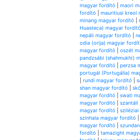
magyar fordító
|
maori m
fordító
|
mauritiusi kreol
minang magyar fordító
|
Huasteca) magyar fordít
nepáli magyar fordító
|
n
odia (orija) magyar fordí
magyar fordító
|
oszét m
pandzsábi (shahmukhi) m
magyar fordító
|
perzsa 
portugál (Portugália) ma
|
rundi magyar fordító
|
s
shan magyar fordító
|
skó
magyar fordító
|
swati ma
magyar fordító
|
szantáli
magyar fordító
|
szilézia
szinhala magyar fordító
magyar fordító
|
szundan
fordító
|
tamazight magya