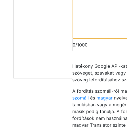
0/1000
Hatékony Google API-ka
szöveget, szavakat vagy
szöveg lefordításához s
A fordítás szomáli-ről ma
szomáli
és
magyar
nyelve
tanulásban vagy a megért
másik pedig tanulja. A fo
fordítások nem használhat
magyar Translator szinte