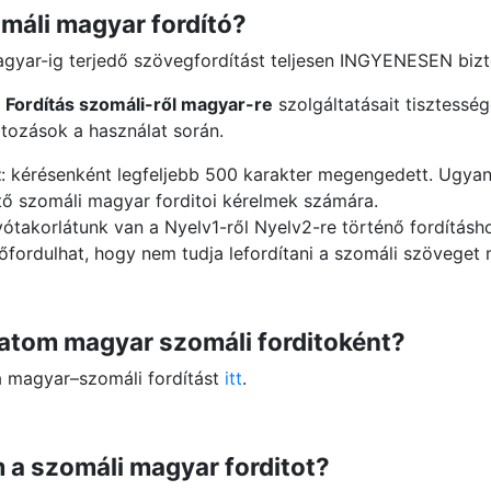
máli magyar fordító?
magyar-ig terjedő szövegfordítást teljesen INGYENESEN bizto
a
Fordítás szomáli-ről magyar-re
szolgáltatásait tisztessé
tozások a használat során.
t
: kérésenként legfeljebb 500 karakter megengedett. Ugyan
tő szomáli magyar forditoi kérelmek számára.
vótakorlátunk van a Nyelv1-ről Nyelv2-re történő fordításh
lőfordulhat, hogy nem tudja lefordítani a szomáli szöveget
tom magyar szomáli forditoként?
 a magyar–szomáli fordítást
itt
.
 a szomáli magyar forditot?