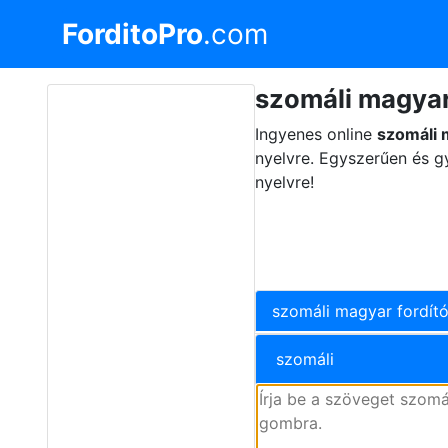
ForditoPro
.com
szomáli magyar 
Ingyenes online
szomáli 
nyelvre. Egyszerűen és g
nyelvre!
szomáli magyar fordít
szomáli