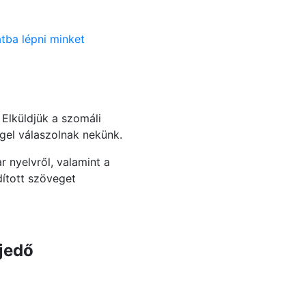
tba lépni minket
Elküldjük a szomáli
gel válaszolnak nekünk.
 nyelvről, valamint a
dított szöveget
rjedő