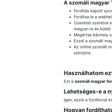
A szomáli magyar 
Fordítás kapott szo
Fordítsa le a webhe
Üzenetet szeretne k
magyar-re és küldd 
Megértse bármely sz
Ezzel a szomáli mag
Az online szomáli m
szkriptre.
Használhatom ezt
Ezt a
szomáli magyar for
Lehetséges-e a n
Igen, ezzel a forditoval 
Hogyan fordíthat