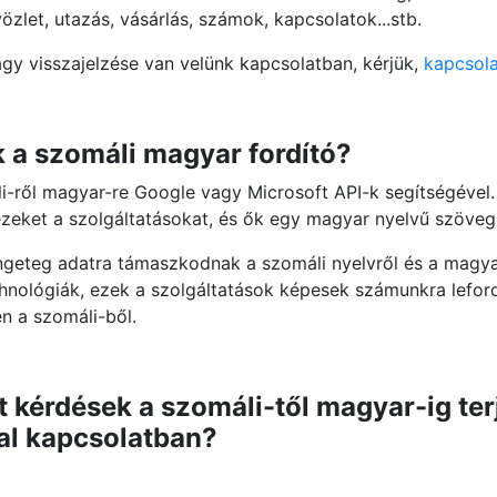
zlet, utazás, vásárlás, számok, kapcsolatok...stb.
agy visszajelzése van velünk kapcsolatban, kérjük,
kapcsola
a szomáli magyar fordító?
i-ről magyar-re Google vagy Microsoft API-k segítségével. 
ezeket a szolgáltatásokat, és ők egy magyar nyelvű szöveg
ngeteg adatra támaszkodnak a szomáli nyelvről és a magyar
echnológiák, ezek a szolgáltatások képesek számunkra lefor
en a szomáli-ből.
t kérdések a szomáli-től magyar-ig te
al kapcsolatban?