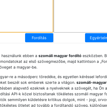
Fordítás
Egyértel
t használunk ebben a
szomáli magyar fordító
eszközben. Be
 mondatokat az első szövegmezőbe, majd kattintson a „For
zöveget a magyar-be.
gyar-re a másodperc töredéke, és egyetlen kéréssel lefordí
ket beszél sok emberek szerte a világon.
szomáli-magyar 
ésben alapvető ezeknek a nyelveknek a szövegét, ha Ön az
rdítási API-k közel biztosítanak tökéletes szomáli magyar 
ók semmilyen küldetésre kritikus dolgok, mint - jogi, orvosi
 tökéletes ötletet ad tovább a fordítandó szöveg, különöse