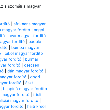
 Ez a szomáli a magyar
ordító
|
afrikaans magyar
 magyar fordító
|
angol
ító
|
avar magyar fordító
gyar fordító
|
baoulé
dító
|
bemba magyar
ó
|
bikol magyar fordító
|
gyar fordító
|
burmai
yar fordító
|
csecsen
tó
|
dán magyar fordító
|
 magyar fordító
|
dogri
yar fordító
|
észt
|
filippínó magyar fordító
) magyar fordító
|
friuli
líciai magyar fordító
|
agyar fordító
|
haiti kreol