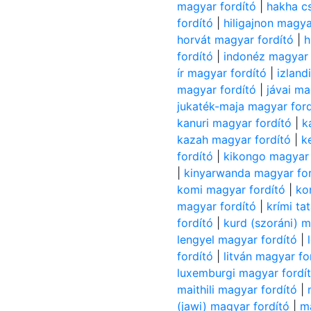
magyar fordító
|
hakha c
fordító
|
hiligajnon magya
horvát magyar fordító
|
h
fordító
|
indonéz magyar 
ír magyar fordító
|
izland
magyar fordító
|
jávai ma
jukaték-maja magyar ford
kanuri magyar fordító
|
k
kazah magyar fordító
|
k
fordító
|
kikongo magyar 
|
kinyarwanda magyar for
komi magyar fordító
|
ko
magyar fordító
|
krími ta
fordító
|
kurd (szoráni) m
lengyel magyar fordító
|
fordító
|
litván magyar fo
luxemburgi magyar fordí
maithili magyar fordító
|
(jawi) magyar fordító
|
m