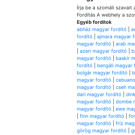
Írja be a szomáli szavai
Fordítás A webhely a szo
Egyéb forditok
abház magyar fordító
|
a
fordító
|
ajmara magyar f
magyar fordító
|
arab ma
|
azeri magyar fordító
|
b
magyar fordító
|
baskír m
fordító
|
bengáli magyar 
bolgár magyar fordító
|
b
magyar fordító
|
cebuano
magyar fordító
|
cseh ma
dari magyar fordító
|
din
magyar fordító
|
dombe m
magyar fordító
|
ewe mag
|
finn magyar fordító
|
fo
magyar fordító
|
fríz mag
görög magyar fordító
|
g