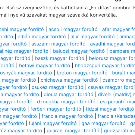
t az első szövegmezőbe, és kattintson a „Fordítás” gombra.
máli nyelvű szavakat magyar szavakká konvertálja.
cehi magyar fordító
|
acsoli magyar fordító
|
afar magyar f
ordító
|
albán magyar fordító
|
alur magyar fordító
|
amhara
gyar fordító
|
asszámi magyar fordító
|
avadhí magyar ford
alinéz magyar fordító
|
balucsi magyar fordító
|
bambara ma
agyar fordító
|
baszk magyar fordító
|
belorusz magyar for
fordító
|
betawi magyar fordító
|
bhodzspuri magyar fordít
osnyák magyar fordító
|
breton magyar fordító
|
burját ma
 magyar fordító
|
chichewa magyar fordító
|
csamorro mag
gyar fordító
|
csukéz magyar fordító
|
csuvas magyar fordí
ka magyar fordító
|
dioula magyar fordító
|
divehi (maldív)
agyar fordító
|
dzongkha magyar fordító
|
eszperantó mag
yar fordító
|
feröeri magyar fordító
|
fidzsi magyar fordító
n magyar fordító
|
francia magyar fordító
|
francia (Kanada
yar fordító
|
fuláni magyar fordító
|
gaa magyar fordító
|
ga
rúz magyar fordító
|
guarani magyar fordító
|
gudzsaráti m