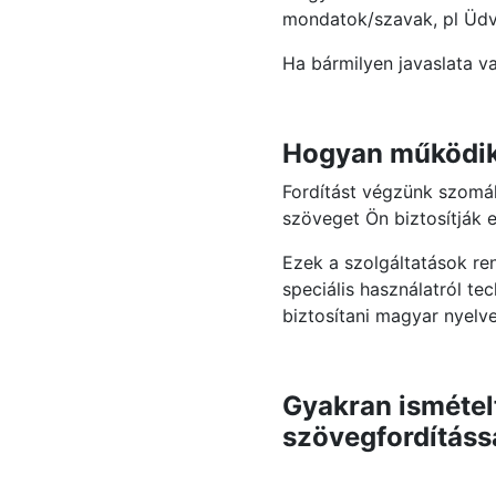
mondatok/szavak, pl Üdvö
Ha bármilyen javaslata v
Hogyan működik 
Fordítást végzünk szomál
szöveget Ön biztosítják 
Ezek a szolgáltatások re
speciális használatról t
biztosítani magyar nyelv
Gyakran ismétel
szövegfordításs