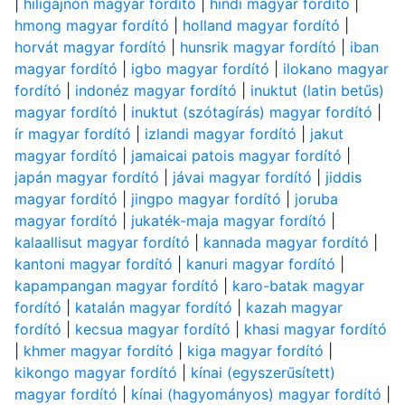
|
hiligajnon magyar fordító
|
hindi magyar fordító
|
hmong magyar fordító
|
holland magyar fordító
|
horvát magyar fordító
|
hunsrik magyar fordító
|
iban
magyar fordító
|
igbo magyar fordító
|
ilokano magyar
fordító
|
indonéz magyar fordító
|
inuktut (latin betűs)
magyar fordító
|
inuktut (szótagírás) magyar fordító
|
ír magyar fordító
|
izlandi magyar fordító
|
jakut
magyar fordító
|
jamaicai patois magyar fordító
|
japán magyar fordító
|
jávai magyar fordító
|
jiddis
magyar fordító
|
jingpo magyar fordító
|
joruba
magyar fordító
|
jukaték-maja magyar fordító
|
kalaallisut magyar fordító
|
kannada magyar fordító
|
kantoni magyar fordító
|
kanuri magyar fordító
|
kapampangan magyar fordító
|
karo-batak magyar
fordító
|
katalán magyar fordító
|
kazah magyar
fordító
|
kecsua magyar fordító
|
khasi magyar fordító
|
khmer magyar fordító
|
kiga magyar fordító
|
kikongo magyar fordító
|
kínai (egyszerűsített)
magyar fordító
|
kínai (hagyományos) magyar fordító
|