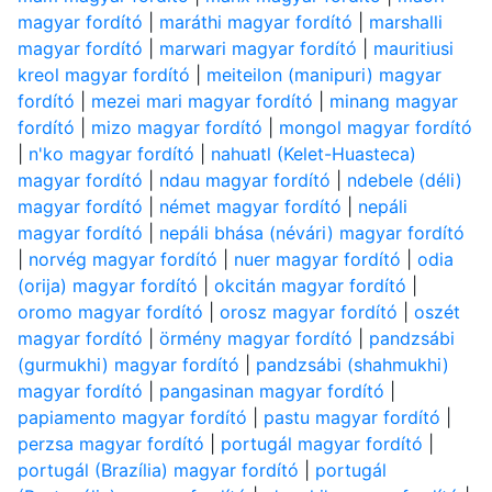
magyar fordító
|
maráthi magyar fordító
|
marshalli
magyar fordító
|
marwari magyar fordító
|
mauritiusi
kreol magyar fordító
|
meiteilon (manipuri) magyar
fordító
|
mezei mari magyar fordító
|
minang magyar
fordító
|
mizo magyar fordító
|
mongol magyar fordító
|
n'ko magyar fordító
|
nahuatl (Kelet-Huasteca)
magyar fordító
|
ndau magyar fordító
|
ndebele (déli)
magyar fordító
|
német magyar fordító
|
nepáli
magyar fordító
|
nepáli bhása (névári) magyar fordító
|
norvég magyar fordító
|
nuer magyar fordító
|
odia
(orija) magyar fordító
|
okcitán magyar fordító
|
oromo magyar fordító
|
orosz magyar fordító
|
oszét
magyar fordító
|
örmény magyar fordító
|
pandzsábi
(gurmukhi) magyar fordító
|
pandzsábi (shahmukhi)
magyar fordító
|
pangasinan magyar fordító
|
papiamento magyar fordító
|
pastu magyar fordító
|
perzsa magyar fordító
|
portugál magyar fordító
|
portugál (Brazília) magyar fordító
|
portugál