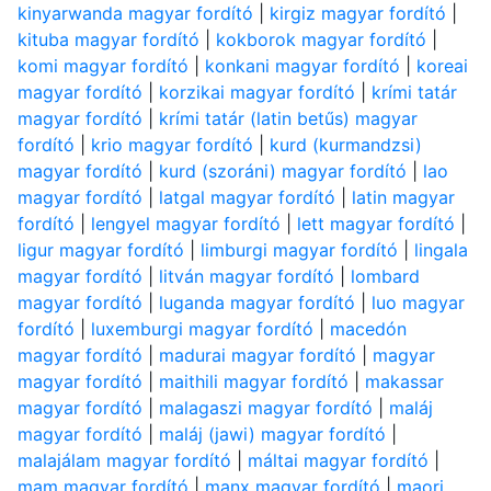
kinyarwanda magyar fordító
|
kirgiz magyar fordító
|
kituba magyar fordító
|
kokborok magyar fordító
|
komi magyar fordító
|
konkani magyar fordító
|
koreai
magyar fordító
|
korzikai magyar fordító
|
krími tatár
magyar fordító
|
krími tatár (latin betűs) magyar
fordító
|
krio magyar fordító
|
kurd (kurmandzsi)
magyar fordító
|
kurd (szoráni) magyar fordító
|
lao
magyar fordító
|
latgal magyar fordító
|
latin magyar
fordító
|
lengyel magyar fordító
|
lett magyar fordító
|
ligur magyar fordító
|
limburgi magyar fordító
|
lingala
magyar fordító
|
litván magyar fordító
|
lombard
magyar fordító
|
luganda magyar fordító
|
luo magyar
fordító
|
luxemburgi magyar fordító
|
macedón
magyar fordító
|
madurai magyar fordító
|
magyar
magyar fordító
|
maithili magyar fordító
|
makassar
magyar fordító
|
malagaszi magyar fordító
|
maláj
magyar fordító
|
maláj (jawi) magyar fordító
|
malajálam magyar fordító
|
máltai magyar fordító
|
mam magyar fordító
|
manx magyar fordító
|
maori