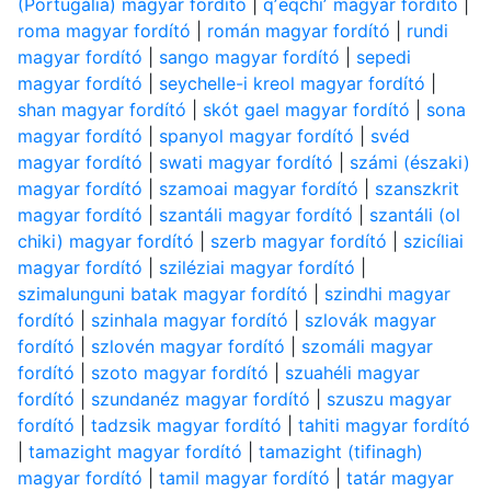
(Portugália) magyar fordító
|
qʼeqchiʼ magyar fordító
|
roma magyar fordító
|
román magyar fordító
|
rundi
magyar fordító
|
sango magyar fordító
|
sepedi
magyar fordító
|
seychelle-i kreol magyar fordító
|
shan magyar fordító
|
skót gael magyar fordító
|
sona
magyar fordító
|
spanyol magyar fordító
|
svéd
magyar fordító
|
swati magyar fordító
|
számi (északi)
magyar fordító
|
szamoai magyar fordító
|
szanszkrit
magyar fordító
|
szantáli magyar fordító
|
szantáli (ol
chiki) magyar fordító
|
szerb magyar fordító
|
szicíliai
magyar fordító
|
sziléziai magyar fordító
|
szimalunguni batak magyar fordító
|
szindhi magyar
fordító
|
szinhala magyar fordító
|
szlovák magyar
fordító
|
szlovén magyar fordító
|
szomáli magyar
fordító
|
szoto magyar fordító
|
szuahéli magyar
fordító
|
szundanéz magyar fordító
|
szuszu magyar
fordító
|
tadzsik magyar fordító
|
tahiti magyar fordító
|
tamazight magyar fordító
|
tamazight (tifinagh)
magyar fordító
|
tamil magyar fordító
|
tatár magyar