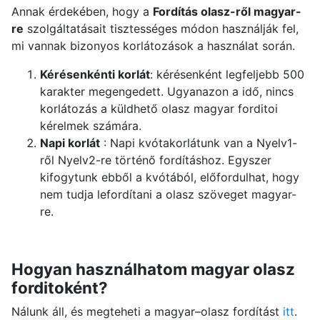
Annak érdekében, hogy a
Fordítás olasz-ről magyar-
re
szolgáltatásait tisztességes módon használják fel,
mi vannak bizonyos korlátozások a használat során.
Kérésenkénti korlát
: kérésenként legfeljebb 500
karakter megengedett. Ugyanazon a idő, nincs
korlátozás a küldhető olasz magyar forditoi
kérelmek számára.
Napi korlát
: Napi kvótakorlátunk van a Nyelv1-
ről Nyelv2-re történő fordításhoz. Egyszer
kifogytunk ebből a kvótából, előfordulhat, hogy
nem tudja lefordítani a olasz szöveget magyar-
re.
Hogyan használhatom magyar olasz
forditoként?
Nálunk áll, és megteheti a magyar–olasz fordítást
itt
.