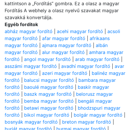
kattintson a „Fordítás” gombra. Ez a olasz a magyar
Fordítás A webhely a olasz nyelvű szavakat magyar
szavakká konvertálja.
Egyéb forditok
abház magyar fordító
|
acehi magyar fordító
|
acsoli
magyar fordító
|
afar magyar fordító
|
afrikaans
magyar fordító
|
ajmara magyar fordító
|
albán
magyar fordító
|
alur magyar fordító
|
amhara magyar
fordító
|
angol magyar fordító
|
arab magyar fordító
|
asszámi magyar fordító
|
avadhí magyar fordító
|
avar
magyar fordító
|
azeri magyar fordító
|
balinéz magyar
fordító
|
balucsi magyar fordító
|
bambara magyar
fordító
|
baoulé magyar fordító
|
baskír magyar
fordító
|
baszk magyar fordító
|
belorusz magyar
fordító
|
bemba magyar fordító
|
bengáli magyar
fordító
|
betawi magyar fordító
|
bhodzspuri magyar
fordító
|
bikol magyar fordító
|
bolgár magyar fordító
|
bosnyák magyar fordító
|
breton magyar fordító
|
burját magyar fordító
|
burmai magyar fordító
|