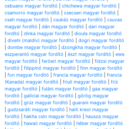
cebuano magyar fordító
|
chichewa magyar fordító
|
csamorro magyar fordító
|
csecsen magyar fordító
|
cseh magyar fordító
|
csukéz magyar fordító
|
csuvas
magyar fordító
|
dán magyar fordító
|
dari magyar
fordító
|
dinka magyar fordító
|
dioula magyar fordító
|
divehi (maldív) magyar fordító
|
dogri magyar fordító
|
dombe magyar fordító
|
dzongkha magyar fordító
|
eszperantó magyar fordító
|
észt magyar fordító
|
ewe
magyar fordító
|
feröeri magyar fordító
|
fidzsi magyar
fordító
|
filippínó magyar fordító
|
finn magyar fordító
|
fon magyar fordító
|
francia magyar fordító
|
francia
(Kanada) magyar fordító
|
friuli magyar fordító
|
fríz
magyar fordító
|
fuláni magyar fordító
|
gaa magyar
fordító
|
galíciai magyar fordító
|
görög magyar
fordító
|
grúz magyar fordító
|
guarani magyar fordító
|
gudzsaráti magyar fordító
|
haiti kreol magyar
fordító
|
hakha csin magyar fordító
|
hausza magyar
fordító
|
hawaii magyar fordító
|
héber magyar fordító