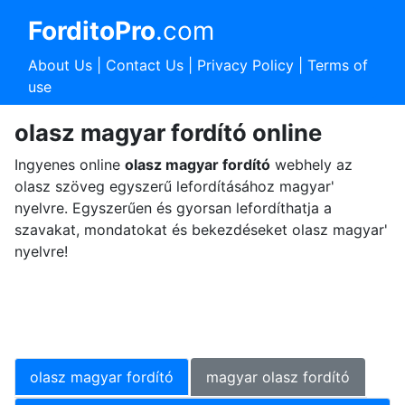
ForditoPro
.com
About Us
|
Contact Us
|
Privacy Policy
|
Terms of
use
olasz magyar fordító online
Ingyenes online
olasz magyar fordító
webhely az
olasz szöveg egyszerű lefordításához magyar'
nyelvre. Egyszerűen és gyorsan lefordíthatja a
szavakat, mondatokat és bekezdéseket olasz magyar'
nyelvre!
olasz magyar fordító
magyar olasz fordító