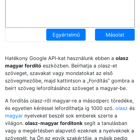
Egyértelmű
Másolat
Hatékony Google API-kat használunk ebben a
olasz
magyar fordító
eszközben. Beírhatja a olasz-et
szöveget, szavakat vagy mondatokat az első
szövegmezőbe, majd kattintson a „Fordítás” gombra a
beírt szöveg lefordításához szöveget a magyar-be.
A fordítás olasz-ről magyar-re a másodperc töredéke,
és egyetlen kéréssel lefordíthatja ig 1000 szó.
olasz
és
magyar
nyelveket beszél sok emberek szerte a
világon.
olasz-magyar forditonk
segít a tanulásban
vagy a megértésben alapvető ezeknek a nyelveknek a
szövegét, ha Ön az egyik szakértője, a másik pedig