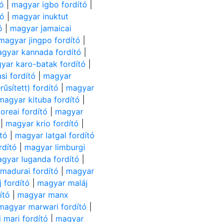
tó
|
magyar igbo fordító
|
tó
|
magyar inuktut
ó
|
magyar jamaicai
magyar jingpo fordító
|
gyar kannada fordító
|
yar karo-batak fordító
|
si fordító
|
magyar
űsített) fordító
|
magyar
magyar kituba fordító
|
oreai fordító
|
magyar
|
magyar krio fordító
|
tó
|
magyar latgal fordító
rdító
|
magyar limburgi
gyar luganda fordító
|
madurai fordító
|
magyar
 fordító
|
magyar maláj
ító
|
magyar manx
magyar marwari fordító
|
 mari fordító
|
magyar