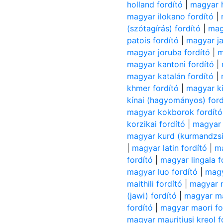
holland fordító
|
magyar h
magyar ilokano fordító
|
(szótagírás) fordító
|
mag
patois fordító
|
magyar ja
magyar joruba fordító
|
m
magyar kantoni fordító
|
magyar katalán fordító
|
khmer fordító
|
magyar ki
kínai (hagyományos) ford
magyar kokborok fordító
korzikai fordító
|
magyar k
magyar kurd (kurmandzsi
|
magyar latin fordító
|
ma
fordító
|
magyar lingala f
magyar luo fordító
|
magy
maithili fordító
|
magyar m
(jawi) fordító
|
magyar ma
fordító
|
magyar maori fo
magyar mauritiusi kreol f