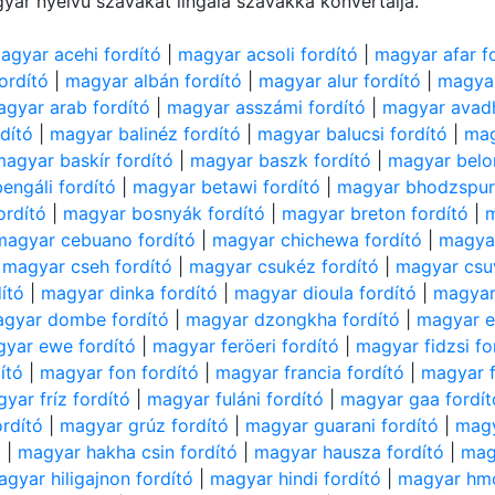
yar nyelvű szavakat lingala szavakká konvertálja.
agyar acehi fordító
|
magyar acsoli fordító
|
magyar afar f
ordító
|
magyar albán fordító
|
magyar alur fordító
|
magyar
gyar arab fordító
|
magyar asszámi fordító
|
magyar avadh
dító
|
magyar balinéz fordító
|
magyar balucsi fordító
|
mag
magyar baskír fordító
|
magyar baszk fordító
|
magyar belor
engáli fordító
|
magyar betawi fordító
|
magyar bhodzspuri
ordító
|
magyar bosnyák fordító
|
magyar breton fordító
|
m
magyar cebuano fordító
|
magyar chichewa fordító
|
magyar
|
magyar cseh fordító
|
magyar csukéz fordító
|
magyar csuv
ító
|
magyar dinka fordító
|
magyar dioula fordító
|
magyar 
gyar dombe fordító
|
magyar dzongkha fordító
|
magyar e
yar ewe fordító
|
magyar feröeri fordító
|
magyar fidzsi fo
ító
|
magyar fon fordító
|
magyar francia fordító
|
magyar f
yar fríz fordító
|
magyar fuláni fordító
|
magyar gaa fordít
rdító
|
magyar grúz fordító
|
magyar guarani fordító
|
magy
ó
|
magyar hakha csin fordító
|
magyar hausza fordító
|
mag
gyar hiligajnon fordító
|
magyar hindi fordító
|
magyar hmo