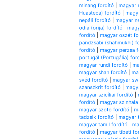
minang fordító
|
magyar 
Huasteca) fordító
|
magya
nepáli fordító
|
magyar ne
odia (orija) fordító
|
magy
fordító
|
magyar oszét fo
pandzsábi (shahmukhi) f
fordító
|
magyar perzsa f
portugál (Portugália) for
magyar rundi fordító
|
ma
magyar shan fordító
|
mag
svéd fordító
|
magyar swa
szanszkrit fordító
|
magya
magyar szicíliai fordító
|
fordító
|
magyar szinhala 
magyar szoto fordító
|
m
tadzsik fordító
|
magyar t
magyar tamil fordító
|
ma
fordító
|
magyar tibeti fo