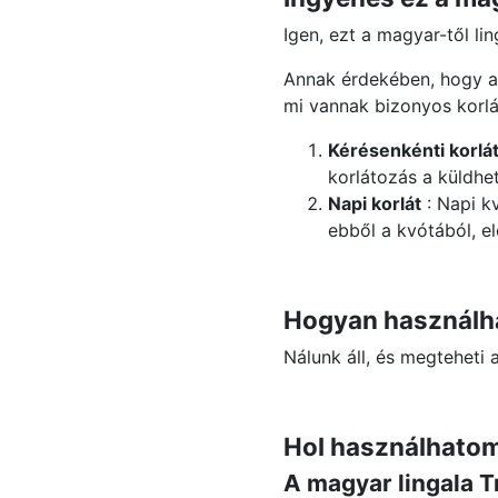
Igen, ezt a magyar-től li
Annak érdekében, hogy 
mi vannak bizonyos korlá
Kérésenkénti korlá
korlátozás a küldhe
Napi korlát
: Napi k
ebből a kvótából, el
Hogyan használha
Nálunk áll, és megteheti 
Hol használhatom 
A magyar lingala T