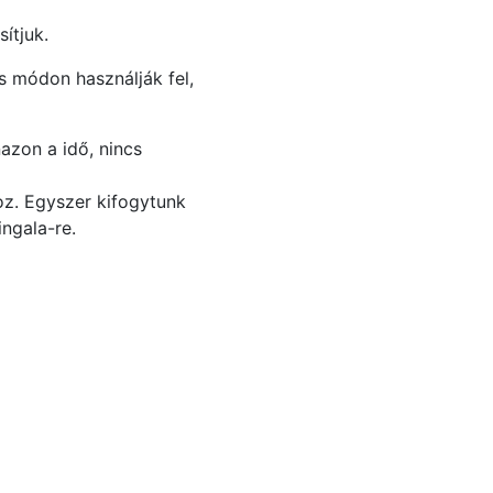
ítjuk.
s módon használják fel,
azon a idő, nincs
oz. Egyszer kifogytunk
ingala-re.