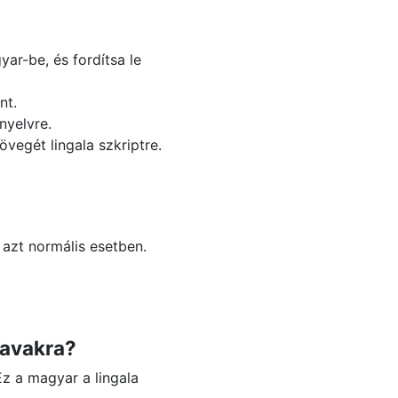
ar-be, és fordítsa le
nt.
nyelvre.
vegét lingala szkriptre.
 azt normális esetben.
zavakra?
Ez a magyar a lingala