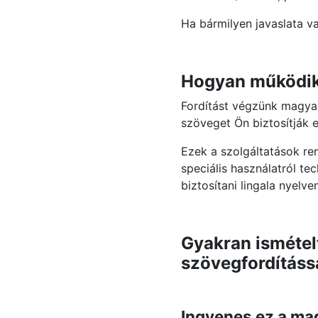
Ha bármilyen javaslata v
Hogyan működik 
Fordítást végzünk magyar
szöveget Ön biztosítják 
Ezek a szolgáltatások re
speciális használatról t
biztosítani lingala nyelv
Gyakran ismételt
szövegfordításs
Ingyenes ez a mag