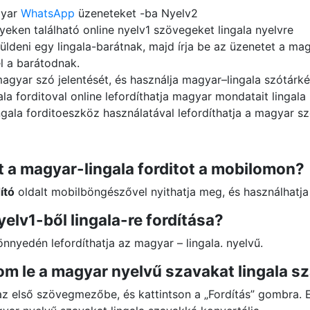
gyar
WhatsApp
üzeneteket -ba Nyelv2
yeken található online nyelv1 szövegeket lingala nyelvre
ldeni egy lingala-barátnak, majd írja be az üzenetet a magy
el a barátodnak.
gyar szó jelentését, és használja magyar–lingala szótárké
la forditoval online lefordíthatja magyar mondatait lingala 
gala forditoeszköz használatával lefordíthatja a magyar szö
 a magyar-lingala forditot a mobilomon?
ító
oldalt mobilböngészővel nyithatja meg, és használhatja
elv1-ből lingala-re fordítása?
könnyedén lefordíthatja az magyar – lingala. nyelvű.
om le a magyar nyelvű szavakat lingala s
 az első szövegmezőbe, és kattintson a „Fordítás” gombra. 