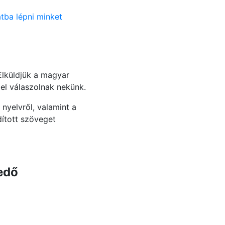
tba lépni minket
Elküldjük a magyar
gel válaszolnak nekünk.
nyelvről, valamint a
dított szöveget
jedő