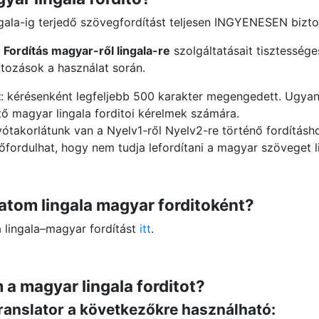
ngala-ig terjedő szövegfordítást teljesen INGYENESEN biztos
a
Fordítás magyar-ről lingala-re
szolgáltatásait tisztessége
tozások a használat során.
t
: kérésenként legfeljebb 500 karakter megengedett. Ugyan
tő magyar lingala forditoi kérelmek számára.
vótakorlátunk van a Nyelv1-ről Nyelv2-re történő fordításh
őfordulhat, hogy nem tudja lefordítani a magyar szöveget l
tom lingala magyar forditoként?
a lingala–magyar fordítást
itt
.
a magyar lingala forditot?
ranslator a következőkre használható: