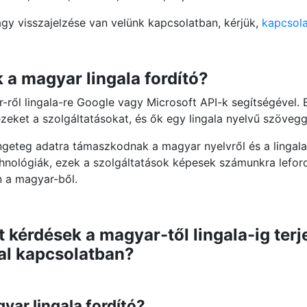
agy visszajelzése van velünk kapcsolatban, kérjük,
kapcsola
a magyar lingala fordító?
-ről lingala-re Google vagy Microsoft API-k segítségével. 
ezeket a szolgáltatásokat, és ők egy lingala nyelvű szöveg
ngeteg adatra támaszkodnak a magyar nyelvről és a lingala 
echnológiák, ezek a szolgáltatások képesek számunkra lefor
en a magyar-ből.
 kérdések a magyar-től lingala-ig ter
al kapcsolatban?
yar lingala fordító?