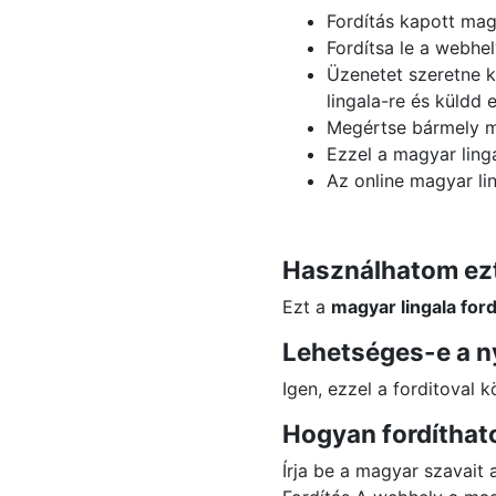
Fordítás kapott ma
Fordítsa le a webhel
Üzenetet szeretne kü
lingala-re és küldd 
Megértse bármely ma
Ezzel a magyar linga
Az online magyar lin
Használhatom ezt
Ezt a
magyar lingala ford
Lehetséges-e a ny
Igen, ezzel a forditoval 
Hogyan fordíthat
Írja be a magyar szavait