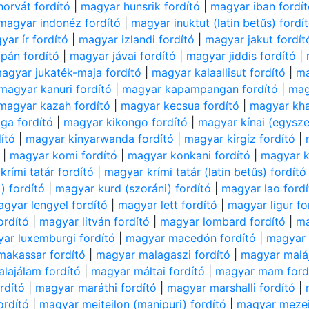
orvát fordító
|
magyar hunsrik fordító
|
magyar iban fordí
magyar indonéz fordító
|
magyar inuktut (latin betűs) fordí
yar ír fordító
|
magyar izlandi fordító
|
magyar jakut fordít
pán fordító
|
magyar jávai fordító
|
magyar jiddis fordító
|
agyar jukaték-maja fordító
|
magyar kalaallisut fordító
|
ma
magyar kanuri fordító
|
magyar kapampangan fordító
|
mag
magyar kazah fordító
|
magyar kecsua fordító
|
magyar kha
ga fordító
|
magyar kikongo fordító
|
magyar kínai (egyszer
ító
|
magyar kinyarwanda fordító
|
magyar kirgiz fordító
|
|
magyar komi fordító
|
magyar konkani fordító
|
magyar k
rími tatár fordító
|
magyar krími tatár (latin betűs) fordító
) fordító
|
magyar kurd (szoráni) fordító
|
magyar lao fordí
gyar lengyel fordító
|
magyar lett fordító
|
magyar ligur fo
ordító
|
magyar litván fordító
|
magyar lombard fordító
|
ma
ar luxemburgi fordító
|
magyar macedón fordító
|
magyar 
akassar fordító
|
magyar malagaszi fordító
|
magyar maláj
lajálam fordító
|
magyar máltai fordító
|
magyar mam ford
rdító
|
magyar maráthi fordító
|
magyar marshalli fordító
|
ordító
|
magyar meiteilon (manipuri) fordító
|
magyar mezei