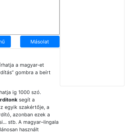
mű
Másolat
rhatja a magyar-et
dítás” gombra a beírt
hatja ig 1000 szó.
orditonk
segít a
 egyik szakértője, a
ordító, azonban ezek a
i... stb. A magyar–lingala
alánosan használt