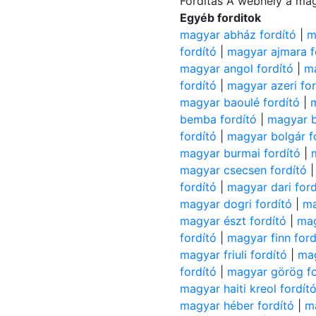
Fordítás A webhely a mag
Egyéb forditok
magyar abház fordító
|
m
fordító
|
magyar ajmara f
magyar angol fordító
|
ma
fordító
|
magyar azeri for
magyar baoulé fordító
|
bemba fordító
|
magyar b
fordító
|
magyar bolgár f
magyar burmai fordító
|
magyar csecsen fordító
fordító
|
magyar dari ford
magyar dogri fordító
|
ma
magyar észt fordító
|
mag
fordító
|
magyar finn ford
magyar friuli fordító
|
mag
fordító
|
magyar görög fo
magyar haiti kreol fordít
magyar héber fordító
|
ma