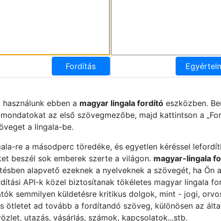
Fordítás
Egyértel
t használunk ebben a
magyar lingala fordító
eszközben. Beí
 mondatokat az első szövegmezőbe, majd kattintson a „For
öveget a lingala-be.
gala-re a másodperc töredéke, és egyetlen kéréssel lefordít
et beszél sok emberek szerte a világon.
magyar-lingala f
ésben alapvető ezeknek a nyelveknek a szövegét, ha Ön az
rdítási API-k közel biztosítanak tökéletes magyar lingala f
ók semmilyen küldetésre kritikus dolgok, mint - jogi, orvos
es ötletet ad tovább a fordítandó szöveg, különösen az ált
zlet, utazás, vásárlás, számok, kapcsolatok...stb.