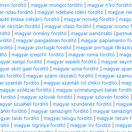
mizo fordító
|
magyar mongol fordító
|
magyar n'ko fordító
r ndau fordító
|
magyar ndebele (déli) fordító
|
magyar né
páli bhása (névári) fordító
|
magyar norvég fordító
|
magya
ar okcitán fordító
|
magyar olasz fordító
|
magyar oromo f
rdító
|
magyar örmény fordító
|
magyar pandzsábi (gurmukh
ordító
|
magyar pangasinan fordító
|
magyar papiamento fo
ordító
|
magyar portugál fordító
|
magyar portugál (Brazília
dító
|
magyar qʼeqchiʼ fordító
|
magyar roma fordító
|
magya
gyar sango fordító
|
magyar sepedi fordító
|
magyar seyche
yar skót gael fordító
|
magyar sona fordító
|
magyar spany
ti fordító
|
magyar számi (északi) fordító
|
magyar szamoa
r szantáli fordító
|
magyar szantáli (ol chiki) fordító
|
magy
magyar sziléziai fordító
|
magyar szimalunguni batak fordít
fordító
|
magyar szlovák fordító
|
magyar szlovén fordító
agyar szuahéli fordító
|
magyar szundanéz fordító
|
magyar
ahiti fordító
|
magyar tamazight fordító
|
magyar tamazight 
gyar tatár fordító
|
magyar telugu fordító
|
magyar tetum f
rdító
|
magyar tigrinya fordító
|
magyar tiv fordító
|
magyar 