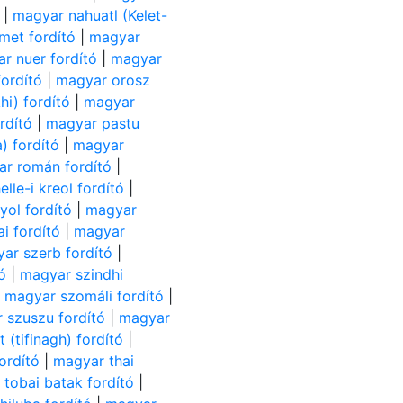
|
magyar nahuatl (Kelet-
met fordító
|
magyar
r nuer fordító
|
magyar
ordító
|
magyar orosz
i) fordító
|
magyar
rdító
|
magyar pastu
) fordító
|
magyar
r román fordító
|
lle-i kreol fordító
|
ol fordító
|
magyar
i fordító
|
magyar
ar szerb fordító
|
ó
|
magyar szindhi
|
magyar szomáli fordító
|
 szuszu fordító
|
magyar
(tifinagh) fordító
|
ordító
|
magyar thai
tobai batak fordító
|