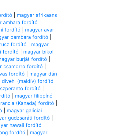
ordító
|
magyar afrikaans
 amhara fordító
|
í fordító
|
magyar avar
yar bambara fordító
|
usz fordító
|
magyar
 fordító
|
magyar bikol
agyar burját fordító
|
 csamorro fordító
|
as fordító
|
magyar dán
divehi (maldív) fordító
|
szperantó fordító
|
rdító
|
magyar filippínó
rancia (Kanada) fordító
|
ó
|
magyar galíciai
ar gudzsaráti fordító
|
yar hawaii fordító
|
ng fordító
|
magyar