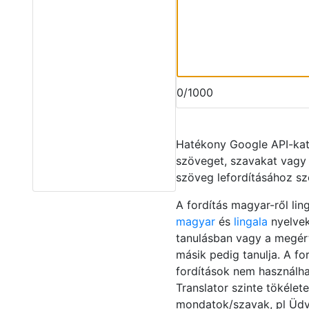
0/1000
Hatékony Google API-ka
szöveget, szavakat vagy
szöveg lefordításához sz
A fordítás magyar-ről lin
magyar
és
lingala
nyelvek
tanulásban vagy a megért
másik pedig tanulja. A fo
fordítások nem használhat
Translator szinte tökélet
mondatok/szavak, pl Üdvö