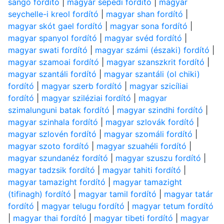
sango fordító
|
magyar sepedi fordító
|
magyar
seychelle-i kreol fordító
|
magyar shan fordító
|
magyar skót gael fordító
|
magyar sona fordító
|
magyar spanyol fordító
|
magyar svéd fordító
|
magyar swati fordító
|
magyar számi (északi) fordító
|
magyar szamoai fordító
|
magyar szanszkrit fordító
|
magyar szantáli fordító
|
magyar szantáli (ol chiki)
fordító
|
magyar szerb fordító
|
magyar szicíliai
fordító
|
magyar sziléziai fordító
|
magyar
szimalunguni batak fordító
|
magyar szindhi fordító
|
magyar szinhala fordító
|
magyar szlovák fordító
|
magyar szlovén fordító
|
magyar szomáli fordító
|
magyar szoto fordító
|
magyar szuahéli fordító
|
magyar szundanéz fordító
|
magyar szuszu fordító
|
magyar tadzsik fordító
|
magyar tahiti fordító
|
magyar tamazight fordító
|
magyar tamazight
(tifinagh) fordító
|
magyar tamil fordító
|
magyar tatár
fordító
|
magyar telugu fordító
|
magyar tetum fordító
|
magyar thai fordító
|
magyar tibeti fordító
|
magyar