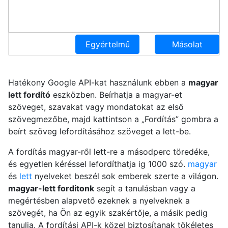
Egyértelmű
Másolat
Hatékony Google API-kat használunk ebben a
magyar
lett fordító
eszközben. Beírhatja a magyar-et
szöveget, szavakat vagy mondatokat az első
szövegmezőbe, majd kattintson a „Fordítás” gombra a
beírt szöveg lefordításához szöveget a lett-be.
A fordítás magyar-ről lett-re a másodperc töredéke,
és egyetlen kéréssel lefordíthatja ig 1000 szó.
magyar
és
lett
nyelveket beszél sok emberek szerte a világon.
magyar-lett forditonk
segít a tanulásban vagy a
megértésben alapvető ezeknek a nyelveknek a
szövegét, ha Ön az egyik szakértője, a másik pedig
tanulja. A fordítási API-k közel biztosítanak tökéletes