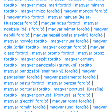
fordító
|
magyar mezei mari fordító
|
magyar minang
fordító
|
magyar mizo fordító
|
magyar mongol fordító
|
magyar n'ko fordító
|
magyar nahuatl (Kelet-
Huasteca) fordító
|
magyar ndau fordító
|
magyar
ndebele (déli) fordító
|
magyar német fordító
|
magyar
nepáli fordító
|
magyar nepáli bhása (névári) fordító
|
magyar norvég fordító
|
magyar nuer fordító
|
magyar
odia (orija) fordító
|
magyar okcitán fordító
|
magyar
olasz fordító
|
magyar oromo fordító
|
magyar orosz
fordító
|
magyar oszét fordító
|
magyar örmény
fordító
|
magyar pandzsábi (gurmukhi) fordító
|
magyar pandzsábi (shahmukhi) fordító
|
magyar
pangasinan fordító
|
magyar papiamento fordító
|
magyar pastu fordító
|
magyar perzsa fordító
|
magyar portugál fordító
|
magyar portugál (Brazília)
fordító
|
magyar portugál (Portugália) fordító
|
magyar qʼeqchiʼ fordító
|
magyar roma fordító
|
magyar román fordító
|
magyar rundi fordító
|
magyar