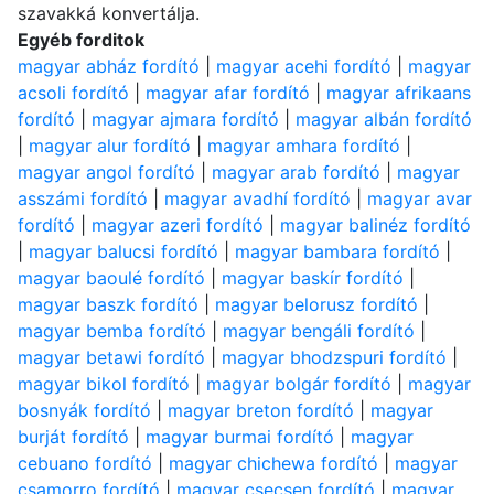
szavakká konvertálja.
Egyéb forditok
magyar abház fordító
|
magyar acehi fordító
|
magyar
acsoli fordító
|
magyar afar fordító
|
magyar afrikaans
fordító
|
magyar ajmara fordító
|
magyar albán fordító
|
magyar alur fordító
|
magyar amhara fordító
|
magyar angol fordító
|
magyar arab fordító
|
magyar
asszámi fordító
|
magyar avadhí fordító
|
magyar avar
fordító
|
magyar azeri fordító
|
magyar balinéz fordító
|
magyar balucsi fordító
|
magyar bambara fordító
|
magyar baoulé fordító
|
magyar baskír fordító
|
magyar baszk fordító
|
magyar belorusz fordító
|
magyar bemba fordító
|
magyar bengáli fordító
|
magyar betawi fordító
|
magyar bhodzspuri fordító
|
magyar bikol fordító
|
magyar bolgár fordító
|
magyar
bosnyák fordító
|
magyar breton fordító
|
magyar
burját fordító
|
magyar burmai fordító
|
magyar
cebuano fordító
|
magyar chichewa fordító
|
magyar
csamorro fordító
|
magyar csecsen fordító
|
magyar