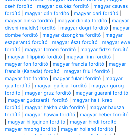
cseh fordító
|
magyar csukéz fordító
|
magyar csuvas
fordító
|
magyar dán fordító
|
magyar dari fordító
|
magyar dinka fordító
|
magyar dioula fordító
|
magyar
divehi (maldív) fordító
|
magyar dogri fordító
|
magyar
dombe fordító
|
magyar dzongkha fordító
|
magyar
eszperantó fordító
|
magyar észt fordító
|
magyar ewe
fordító
|
magyar feröeri fordító
|
magyar fidzsi fordító
|
magyar filippínó fordító
|
magyar finn fordító
|
magyar fon fordító
|
magyar francia fordító
|
magyar
francia (Kanada) fordító
|
magyar friuli fordító
|
magyar fríz fordító
|
magyar fuláni fordító
|
magyar
gaa fordító
|
magyar galíciai fordító
|
magyar görög
fordító
|
magyar grúz fordító
|
magyar guarani fordító
|
magyar gudzsaráti fordító
|
magyar haiti kreol
fordító
|
magyar hakha csin fordító
|
magyar hausza
fordító
|
magyar hawaii fordító
|
magyar héber fordító
|
magyar hiligajnon fordító
|
magyar hindi fordító
|
magyar hmong fordító
|
magyar holland fordító
|