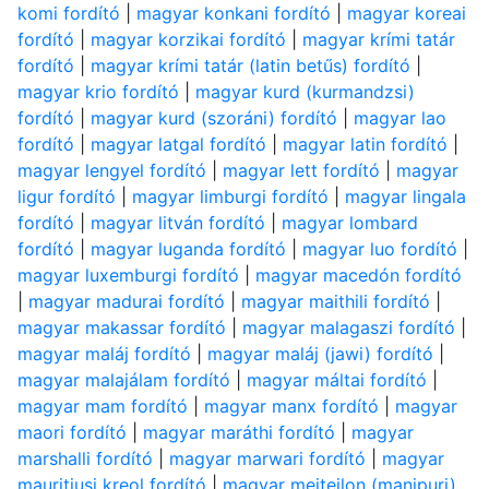
komi fordító
|
magyar konkani fordító
|
magyar koreai
fordító
|
magyar korzikai fordító
|
magyar krími tatár
fordító
|
magyar krími tatár (latin betűs) fordító
|
magyar krio fordító
|
magyar kurd (kurmandzsi)
fordító
|
magyar kurd (szoráni) fordító
|
magyar lao
fordító
|
magyar latgal fordító
|
magyar latin fordító
|
magyar lengyel fordító
|
magyar lett fordító
|
magyar
ligur fordító
|
magyar limburgi fordító
|
magyar lingala
fordító
|
magyar litván fordító
|
magyar lombard
fordító
|
magyar luganda fordító
|
magyar luo fordító
|
magyar luxemburgi fordító
|
magyar macedón fordító
|
magyar madurai fordító
|
magyar maithili fordító
|
magyar makassar fordító
|
magyar malagaszi fordító
|
magyar maláj fordító
|
magyar maláj (jawi) fordító
|
magyar malajálam fordító
|
magyar máltai fordító
|
magyar mam fordító
|
magyar manx fordító
|
magyar
maori fordító
|
magyar maráthi fordító
|
magyar
marshalli fordító
|
magyar marwari fordító
|
magyar
mauritiusi kreol fordító
|
magyar meiteilon (manipuri)