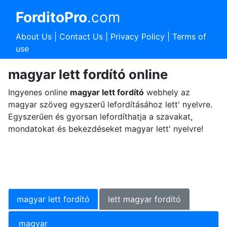
ForditoPro
.com
About Us
|
Contact Us
|
Privacy Policy
|
Terms of
use
magyar lett fordító online
Ingyenes online
magyar lett fordító
webhely az
magyar szöveg egyszerű lefordításához lett' nyelvre.
Egyszerűen és gyorsan lefordíthatja a szavakat,
mondatokat és bekezdéseket magyar lett' nyelvre!
magyar lett fordító
lett magyar fordító
magyar