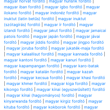
magyar horvát fordító
|
magyar hunsrik fordító
|
magyar iban fordító
|
magyar igbo fordító
|
magyar
ilokano fordító
|
magyar indonéz fordító
|
magyar
inuktut (latin betűs) fordító
|
magyar inuktut
(szótagírás) fordító
|
magyar ír fordító
|
magyar
izlandi fordító
|
magyar jakut fordító
|
magyar jamaicai
patois fordító
|
magyar japán fordító
|
magyar jávai
fordító
|
magyar jiddis fordító
|
magyar jingpo fordító
|
magyar joruba fordító
|
magyar jukaték-maja fordító
|
magyar kalaallisut fordító
|
magyar kannada fordító
|
magyar kantoni fordító
|
magyar kanuri fordító
|
magyar kapampangan fordító
|
magyar karo-batak
fordító
|
magyar katalán fordító
|
magyar kazah
fordító
|
magyar kecsua fordító
|
magyar khasi fordító
|
magyar khmer fordító
|
magyar kiga fordító
|
magyar
kikongo fordító
|
magyar kínai (egyszerűsített) fordító
|
magyar kínai (hagyományos) fordító
|
magyar
kinyarwanda fordító
|
magyar kirgiz fordító
|
magyar
kituba fordító
|
magyar kokborok fordító
|
magyar