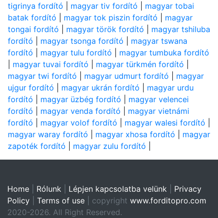
tigrinya fordító
|
magyar tiv fordító
|
magyar tobai
batak fordító
|
magyar tok piszin fordító
|
magyar
tongai fordító
|
magyar török fordító
|
magyar tshiluba
fordító
|
magyar tsonga fordító
|
magyar tswana
fordító
|
magyar tulu fordító
|
magyar tumbuka fordító
|
magyar tuvai fordító
|
magyar türkmén fordító
|
magyar twi fordító
|
magyar udmurt fordító
|
magyar
ujgur fordító
|
magyar ukrán fordító
|
magyar urdu
fordító
|
magyar üzbég fordító
|
magyar velencei
fordító
|
magyar venda fordító
|
magyar vietnámi
fordító
|
magyar volof fordító
|
magyar walesi fordító
|
magyar waray fordító
|
magyar xhosa fordító
|
magyar
zapoték fordító
|
magyar zulu fordító
|
Home
|
Rólunk
|
Lépjen kapcsolatba velünk
|
Privacy
Policy
|
Terms of use
| copyright
www.forditopro.com
2020-2026. All Right Reserved.