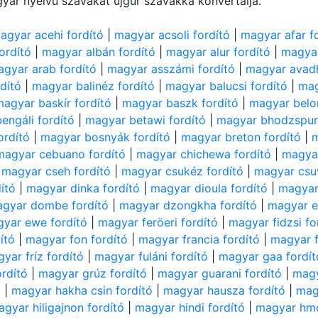
yar nyelvű szavakat ujgur szavakká konvertálja.
agyar acehi fordító
|
magyar acsoli fordító
|
magyar afar f
ordító
|
magyar albán fordító
|
magyar alur fordító
|
magyar
gyar arab fordító
|
magyar asszámi fordító
|
magyar avadh
dító
|
magyar balinéz fordító
|
magyar balucsi fordító
|
mag
magyar baskír fordító
|
magyar baszk fordító
|
magyar belor
engáli fordító
|
magyar betawi fordító
|
magyar bhodzspuri
ordító
|
magyar bosnyák fordító
|
magyar breton fordító
|
m
magyar cebuano fordító
|
magyar chichewa fordító
|
magyar
|
magyar cseh fordító
|
magyar csukéz fordító
|
magyar csuv
ító
|
magyar dinka fordító
|
magyar dioula fordító
|
magyar 
gyar dombe fordító
|
magyar dzongkha fordító
|
magyar e
yar ewe fordító
|
magyar feröeri fordító
|
magyar fidzsi fo
ító
|
magyar fon fordító
|
magyar francia fordító
|
magyar f
yar fríz fordító
|
magyar fuláni fordító
|
magyar gaa fordít
rdító
|
magyar grúz fordító
|
magyar guarani fordító
|
magy
ó
|
magyar hakha csin fordító
|
magyar hausza fordító
|
mag
gyar hiligajnon fordító
|
magyar hindi fordító
|
magyar hmo