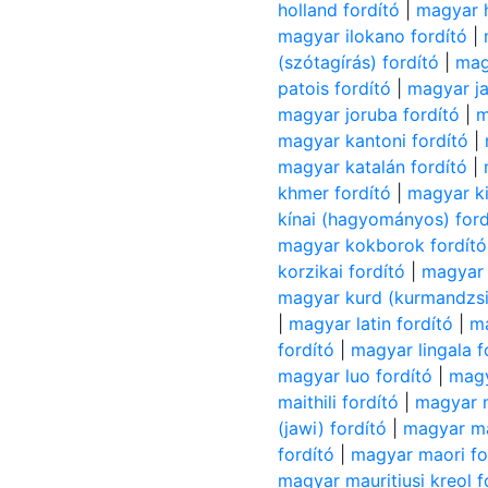
holland fordító
|
magyar h
magyar ilokano fordító
|
(szótagírás) fordító
|
mag
patois fordító
|
magyar ja
magyar joruba fordító
|
m
magyar kantoni fordító
|
magyar katalán fordító
|
khmer fordító
|
magyar ki
kínai (hagyományos) ford
magyar kokborok fordító
korzikai fordító
|
magyar k
magyar kurd (kurmandzsi
|
magyar latin fordító
|
ma
fordító
|
magyar lingala f
magyar luo fordító
|
magy
maithili fordító
|
magyar m
(jawi) fordító
|
magyar ma
fordító
|
magyar maori fo
magyar mauritiusi kreol f