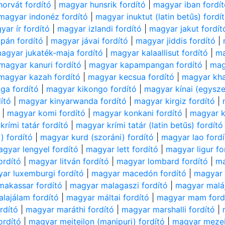
orvát fordító
|
magyar hunsrik fordító
|
magyar iban fordí
magyar indonéz fordító
|
magyar inuktut (latin betűs) fordí
yar ír fordító
|
magyar izlandi fordító
|
magyar jakut fordít
pán fordító
|
magyar jávai fordító
|
magyar jiddis fordító
|
agyar jukaték-maja fordító
|
magyar kalaallisut fordító
|
ma
magyar kanuri fordító
|
magyar kapampangan fordító
|
mag
magyar kazah fordító
|
magyar kecsua fordító
|
magyar kha
ga fordító
|
magyar kikongo fordító
|
magyar kínai (egyszer
ító
|
magyar kinyarwanda fordító
|
magyar kirgiz fordító
|
|
magyar komi fordító
|
magyar konkani fordító
|
magyar k
rími tatár fordító
|
magyar krími tatár (latin betűs) fordító
) fordító
|
magyar kurd (szoráni) fordító
|
magyar lao fordí
gyar lengyel fordító
|
magyar lett fordító
|
magyar ligur fo
ordító
|
magyar litván fordító
|
magyar lombard fordító
|
ma
ar luxemburgi fordító
|
magyar macedón fordító
|
magyar 
akassar fordító
|
magyar malagaszi fordító
|
magyar maláj
lajálam fordító
|
magyar máltai fordító
|
magyar mam ford
rdító
|
magyar maráthi fordító
|
magyar marshalli fordító
|
ordító
|
magyar meiteilon (manipuri) fordító
|
magyar mezei