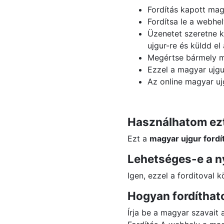
Fordítás kapott ma
Fordítsa le a webhe
Üzenetet szeretne k
ujgur-re és küldd el
Megértse bármely ma
Ezzel a magyar ujgur
Az online magyar uj
Használhatom ezt
Ezt a
magyar ujgur fordí
Lehetséges-e a ny
Igen, ezzel a forditoval 
Hogyan fordíthat
Írja be a magyar szavait