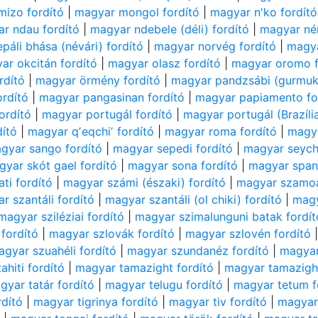
mizo fordító
|
magyar mongol fordító
|
magyar n'ko fordító
r ndau fordító
|
magyar ndebele (déli) fordító
|
magyar né
páli bhása (névári) fordító
|
magyar norvég fordító
|
magya
ar okcitán fordító
|
magyar olasz fordító
|
magyar oromo f
rdító
|
magyar örmény fordító
|
magyar pandzsábi (gurmukh
ordító
|
magyar pangasinan fordító
|
magyar papiamento fo
ordító
|
magyar portugál fordító
|
magyar portugál (Brazília
dító
|
magyar qʼeqchiʼ fordító
|
magyar roma fordító
|
magya
gyar sango fordító
|
magyar sepedi fordító
|
magyar seyche
yar skót gael fordító
|
magyar sona fordító
|
magyar spany
ti fordító
|
magyar számi (északi) fordító
|
magyar szamoa
r szantáli fordító
|
magyar szantáli (ol chiki) fordító
|
magy
magyar sziléziai fordító
|
magyar szimalunguni batak fordít
fordító
|
magyar szlovák fordító
|
magyar szlovén fordító
agyar szuahéli fordító
|
magyar szundanéz fordító
|
magyar
ahiti fordító
|
magyar tamazight fordító
|
magyar tamazight 
gyar tatár fordító
|
magyar telugu fordító
|
magyar tetum f
rdító
|
magyar tigrinya fordító
|
magyar tiv fordító
|
magyar 