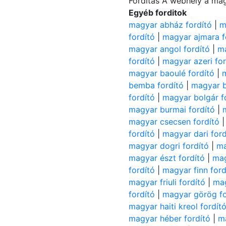
Fordítás A webhely a mag
Egyéb forditok
magyar abház fordító
|
m
fordító
|
magyar ajmara f
magyar angol fordító
|
ma
fordító
|
magyar azeri for
magyar baoulé fordító
|
bemba fordító
|
magyar b
fordító
|
magyar bolgár f
magyar burmai fordító
|
magyar csecsen fordító
fordító
|
magyar dari ford
magyar dogri fordító
|
ma
magyar észt fordító
|
mag
fordító
|
magyar finn ford
magyar friuli fordító
|
mag
fordító
|
magyar görög fo
magyar haiti kreol fordít
magyar héber fordító
|
ma