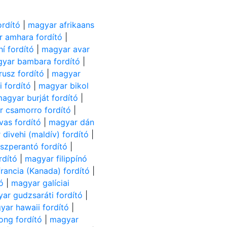
ordító
|
magyar afrikaans
 amhara fordító
|
í fordító
|
magyar avar
yar bambara fordító
|
usz fordító
|
magyar
 fordító
|
magyar bikol
agyar burját fordító
|
 csamorro fordító
|
as fordító
|
magyar dán
divehi (maldív) fordító
|
szperantó fordító
|
rdító
|
magyar filippínó
rancia (Kanada) fordító
|
ó
|
magyar galíciai
ar gudzsaráti fordító
|
yar hawaii fordító
|
ng fordító
|
magyar