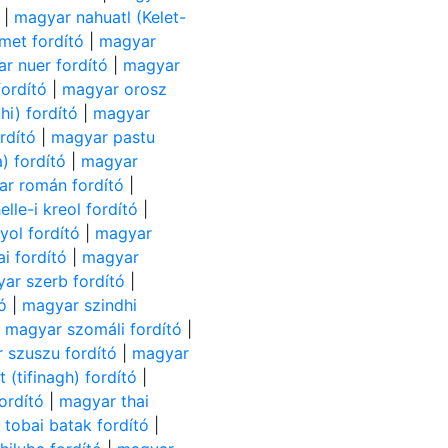
|
magyar nahuatl (Kelet-
met fordító
|
magyar
r nuer fordító
|
magyar
ordító
|
magyar orosz
i) fordító
|
magyar
rdító
|
magyar pastu
) fordító
|
magyar
r román fordító
|
lle-i kreol fordító
|
ol fordító
|
magyar
i fordító
|
magyar
ar szerb fordító
|
ó
|
magyar szindhi
|
magyar szomáli fordító
|
 szuszu fordító
|
magyar
(tifinagh) fordító
|
ordító
|
magyar thai
tobai batak fordító
|