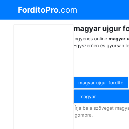
ForditoPro
.com
magyar ujgur fo
Ingyenes online
magyar u
Egyszerűen és gyorsan le
magyar ujgur fordító
magyar