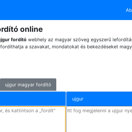
Ab
rdító online
jgur fordító
webhely az magyar szöveg egyszerű lefordítás
fordíthatja a szavakat, mondatokat és bekezdéseket magyar
ujgur magyar fordító
ujgur