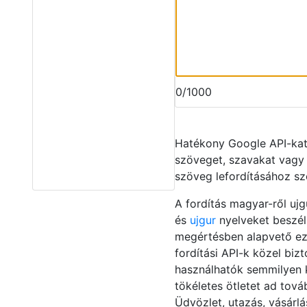
0/1000
Hatékony Google API-ka
szöveget, szavakat vagy
szöveg lefordításához sz
A fordítás magyar-ről ujg
és
ujgur
nyelveket beszél
megértésben alapvető eze
fordítási API-k közel biz
használhatók semmilyen kü
tökéletes ötletet ad tov
Üdvözlet, utazás, vásárlá