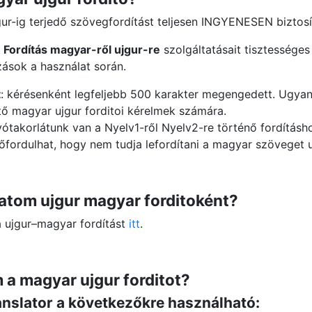
gur-ig terjedő szövegfordítást teljesen INGYENESEN biztosí
a
Fordítás magyar-ről ujgur-re
szolgáltatásait tisztességes
ások a használat során.
t
: kérésenként legfeljebb 500 karakter megengedett. Ugyan
tő magyar ujgur forditoi kérelmek számára.
vótakorlátunk van a Nyelv1-ről Nyelv2-re történő fordításh
lőfordulhat, hogy nem tudja lefordítani a magyar szöveget u
tom ujgur magyar forditoként?
 a ujgur–magyar fordítást
itt
.
 a magyar ujgur forditot?
nslator a következőkre használható: