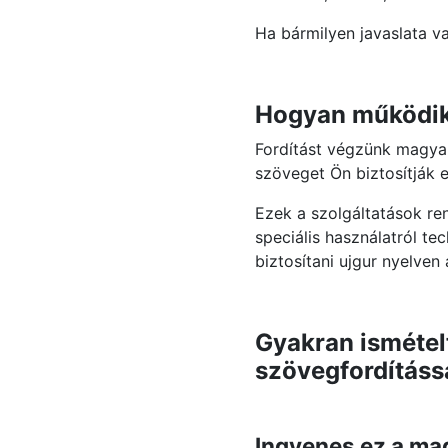
Ha bármilyen javaslata v
Hogyan működik 
Fordítást végzünk magyar
szöveget Ön biztosítják 
Ezek a szolgáltatások re
speciális használatról t
biztosítani ujgur nyelven
Gyakran ismételt
szövegfordításs
Ingyenes ez a mag