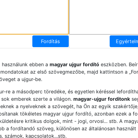
Fordítás
Egyértel
t használunk ebben a
magyar ujgur fordító
eszközben. Beír
 mondatokat az első szövegmezőbe, majd kattintson a „For
öveget a ujgur-be.
ur-re a másodperc töredéke, és egyetlen kéréssel lefordíth
 sok emberek szerte a világon.
magyar-ujgur forditonk
seg
knek a nyelveknek a szövegét, ha Ön az egyik szakértője, 
tosítanak tökéletes magyar ujgur fordító, azonban ezek a f
ldetésre kritikus dolgok, mint - jogi, orvosi... stb. A magy
ább a fordítandó szöveg, különösen az általánosan használ
s, számok, kapcsolatok...stb.