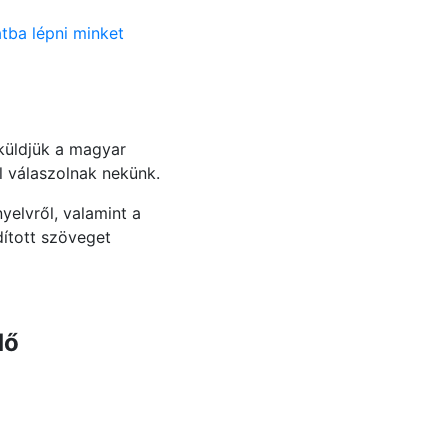
tba lépni minket
lküldjük a magyar
l válaszolnak nekünk.
yelvről, valamint a
dított szöveget
dő