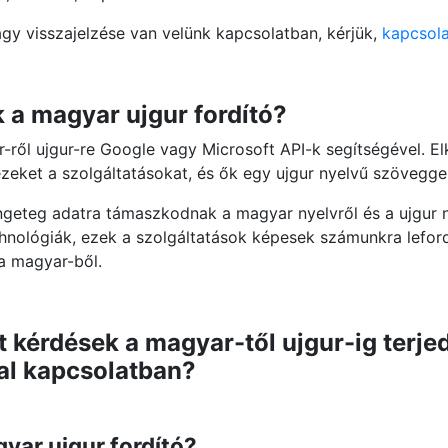
agy visszajelzése van velünk kapcsolatban, kérjük,
kapcsola
a magyar ujgur fordító?
-ről ujgur-re Google vagy Microsoft API-k segítségével. E
ezeket a szolgáltatásokat, és ők egy ujgur nyelvű szövegge
ngeteg adatra támaszkodnak a magyar nyelvről és a ujgur n
echnológiák, ezek a szolgáltatások képesek számunkra lefor
 a magyar-ből.
 kérdések a magyar-től ujgur-ig terje
al kapcsolatban?
yar ujgur fordító?