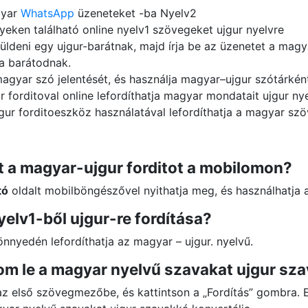
gyar
WhatsApp
üzeneteket -ba Nyelv2
lyeken található online nyelv1 szövegeket ujgur nyelvre
üldeni egy ujgur-barátnak, majd írja be az üzenetet a magya
 a barátodnak.
gyar szó jelentését, és használja magyar–ujgur szótárkén
 forditoval online lefordíthatja magyar mondatait ujgur nye
gur forditoeszköz használatával lefordíthatja a magyar szöv
 a magyar-ujgur forditot a mobilomon?
tó
oldalt mobilböngészővel nyithatja meg, és használhatja 
elv1-ből ujgur-re fordítása?
könnyedén lefordíthatja az magyar – ujgur. nyelvű.
om le a magyar nyelvű szavakat ujgur sz
 az első szövegmezőbe, és kattintson a „Fordítás” gombra. 