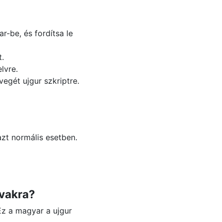
r-be, és fordítsa le
t.
lvre.
egét ujgur szkriptre.
azt normális esetben.
avakra?
Ez a magyar a ujgur