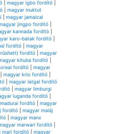
tó
|
magyar igbo fordító
|
tó
|
magyar inuktut
ó
|
magyar jamaicai
magyar jingpo fordító
|
gyar kannada fordító
|
yar karo-batak fordító
|
si fordító
|
magyar
űsített) fordító
|
magyar
magyar kituba fordító
|
oreai fordító
|
magyar
|
magyar krio fordító
|
tó
|
magyar latgal fordító
rdító
|
magyar limburgi
gyar luganda fordító
|
madurai fordító
|
magyar
 fordító
|
magyar maláj
ító
|
magyar manx
magyar marwari fordító
|
 mari fordító
|
magyar