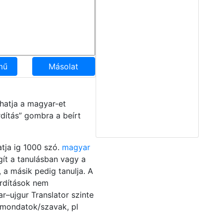
mű
Másolat
hatja a magyar-et
dítás” gombra a beírt
atja ig 1000 szó.
magyar
ít a tanulásban vagy a
a másik pedig tanulja. A
ordítások nem
ar–ujgur Translator szinte
t mondatok/szavak, pl