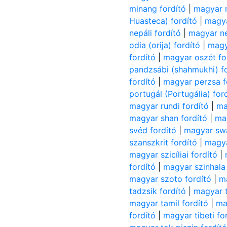
minang fordító
|
magyar 
Huasteca) fordító
|
magya
nepáli fordító
|
magyar ne
odia (orija) fordító
|
magy
fordító
|
magyar oszét fo
pandzsábi (shahmukhi) f
fordító
|
magyar perzsa f
portugál (Portugália) for
magyar rundi fordító
|
ma
magyar shan fordító
|
mag
svéd fordító
|
magyar swa
szanszkrit fordító
|
magya
magyar szicíliai fordító
|
fordító
|
magyar szinhala 
magyar szoto fordító
|
m
tadzsik fordító
|
magyar t
magyar tamil fordító
|
ma
fordító
|
magyar tibeti fo