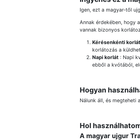
Igen, ezt a magyar-től uj
Annak érdekében, hogy 
vannak bizonyos korlátoz
Kérésenkénti korlá
korlátozás a küldhe
Napi korlát
: Napi k
ebből a kvótából, e
Hogyan használha
Nálunk áll, és megteheti
Hol használhatom
A magyar ujgur Tra