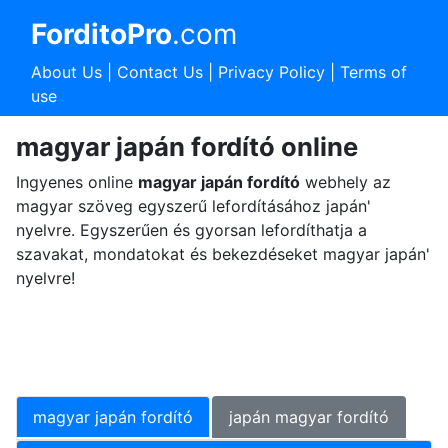
ForditoPro
.com
About Us
|
Contact Us
|
Privacy Policy
|
Terms of
use
magyar japán fordító online
Ingyenes online
magyar japán fordító
webhely az
magyar szöveg egyszerű lefordításához japán'
nyelvre. Egyszerűen és gyorsan lefordíthatja a
szavakat, mondatokat és bekezdéseket magyar japán'
nyelvre!
magyar japán fordító
japán magyar fordító