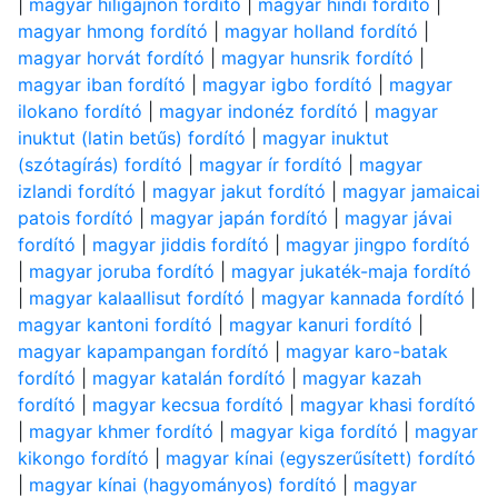
|
magyar hiligajnon fordító
|
magyar hindi fordító
|
magyar hmong fordító
|
magyar holland fordító
|
magyar horvát fordító
|
magyar hunsrik fordító
|
magyar iban fordító
|
magyar igbo fordító
|
magyar
ilokano fordító
|
magyar indonéz fordító
|
magyar
inuktut (latin betűs) fordító
|
magyar inuktut
(szótagírás) fordító
|
magyar ír fordító
|
magyar
izlandi fordító
|
magyar jakut fordító
|
magyar jamaicai
patois fordító
|
magyar japán fordító
|
magyar jávai
fordító
|
magyar jiddis fordító
|
magyar jingpo fordító
|
magyar joruba fordító
|
magyar jukaték-maja fordító
|
magyar kalaallisut fordító
|
magyar kannada fordító
|
magyar kantoni fordító
|
magyar kanuri fordító
|
magyar kapampangan fordító
|
magyar karo-batak
fordító
|
magyar katalán fordító
|
magyar kazah
fordító
|
magyar kecsua fordító
|
magyar khasi fordító
|
magyar khmer fordító
|
magyar kiga fordító
|
magyar
kikongo fordító
|
magyar kínai (egyszerűsített) fordító
|
magyar kínai (hagyományos) fordító
|
magyar