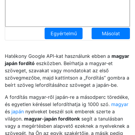
Egyértelmű
Másolat
Hatékony Google API-kat használunk ebben a
magyar
japán fordító
eszközben. Beírhatja a magyar-et
szöveget, szavakat vagy mondatokat az első
szövegmezőbe, majd kattintson a „Fordítás” gombra a
beírt szöveg lefordításához szöveget a japán-be.
A fordítás magyar-ről japán-re a másodperc töredéke,
és egyetlen kéréssel lefordíthatja ig 1000 szó.
magyar
és
japán
nyelveket beszél sok emberek szerte a
világon.
magyar-japán forditonk
segít a tanulásban
vagy a megértésben alapvető ezeknek a nyelveknek a
szövegét, ha Ön az egyik szakértője, a másik pedig