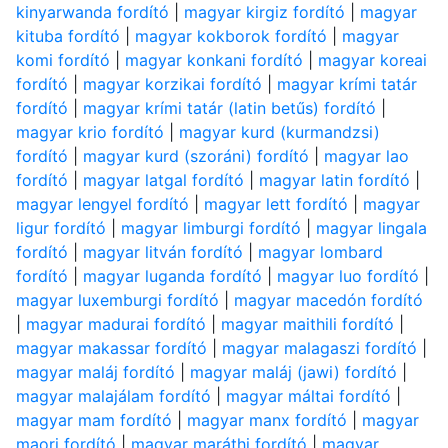
kinyarwanda fordító
|
magyar kirgiz fordító
|
magyar
kituba fordító
|
magyar kokborok fordító
|
magyar
komi fordító
|
magyar konkani fordító
|
magyar koreai
fordító
|
magyar korzikai fordító
|
magyar krími tatár
fordító
|
magyar krími tatár (latin betűs) fordító
|
magyar krio fordító
|
magyar kurd (kurmandzsi)
fordító
|
magyar kurd (szoráni) fordító
|
magyar lao
fordító
|
magyar latgal fordító
|
magyar latin fordító
|
magyar lengyel fordító
|
magyar lett fordító
|
magyar
ligur fordító
|
magyar limburgi fordító
|
magyar lingala
fordító
|
magyar litván fordító
|
magyar lombard
fordító
|
magyar luganda fordító
|
magyar luo fordító
|
magyar luxemburgi fordító
|
magyar macedón fordító
|
magyar madurai fordító
|
magyar maithili fordító
|
magyar makassar fordító
|
magyar malagaszi fordító
|
magyar maláj fordító
|
magyar maláj (jawi) fordító
|
magyar malajálam fordító
|
magyar máltai fordító
|
magyar mam fordító
|
magyar manx fordító
|
magyar
maori fordító
|
magyar maráthi fordító
|
magyar