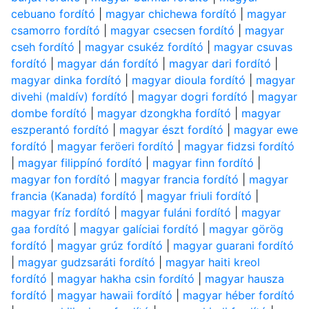
cebuano fordító
|
magyar chichewa fordító
|
magyar
csamorro fordító
|
magyar csecsen fordító
|
magyar
cseh fordító
|
magyar csukéz fordító
|
magyar csuvas
fordító
|
magyar dán fordító
|
magyar dari fordító
|
magyar dinka fordító
|
magyar dioula fordító
|
magyar
divehi (maldív) fordító
|
magyar dogri fordító
|
magyar
dombe fordító
|
magyar dzongkha fordító
|
magyar
eszperantó fordító
|
magyar észt fordító
|
magyar ewe
fordító
|
magyar feröeri fordító
|
magyar fidzsi fordító
|
magyar filippínó fordító
|
magyar finn fordító
|
magyar fon fordító
|
magyar francia fordító
|
magyar
francia (Kanada) fordító
|
magyar friuli fordító
|
magyar fríz fordító
|
magyar fuláni fordító
|
magyar
gaa fordító
|
magyar galíciai fordító
|
magyar görög
fordító
|
magyar grúz fordító
|
magyar guarani fordító
|
magyar gudzsaráti fordító
|
magyar haiti kreol
fordító
|
magyar hakha csin fordító
|
magyar hausza
fordító
|
magyar hawaii fordító
|
magyar héber fordító