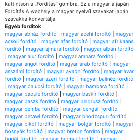
kattintson a „Fordítás” gombra. Ez a magyar a japán
Fordítás A webhely a magyar nyelvű szavakat japán
szavakká konvertálja.
Egyéb forditok
magyar abház fordító
|
magyar acehi fordító
|
magyar
acsoli fordító
|
magyar afar fordító
|
magyar afrikaans
fordító
|
magyar ajmara fordító
|
magyar albán fordító
|
magyar alur fordító
|
magyar amhara fordító
|
magyar angol fordító
|
magyar arab fordító
|
magyar
asszámi fordító
|
magyar avadhí fordító
|
magyar avar
fordító
|
magyar azeri fordító
|
magyar balinéz fordító
|
magyar balucsi fordító
|
magyar bambara fordító
|
magyar baoulé fordító
|
magyar baskír fordító
|
magyar baszk fordító
|
magyar belorusz fordító
|
magyar bemba fordító
|
magyar bengáli fordító
|
magyar betawi fordító
|
magyar bhodzspuri fordító
|
magyar bikol fordító
|
magyar bolgár fordító
|
magyar
bosnyák fordító
|
magyar breton fordító
|
magyar
burját fordító
|
magyar burmai fordító
|
magyar