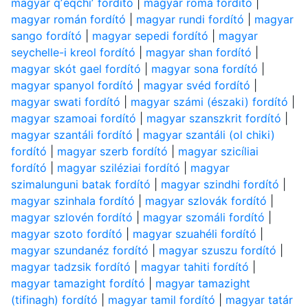
magyar qʼeqchiʼ fordító
|
magyar roma fordító
|
magyar román fordító
|
magyar rundi fordító
|
magyar
sango fordító
|
magyar sepedi fordító
|
magyar
seychelle-i kreol fordító
|
magyar shan fordító
|
magyar skót gael fordító
|
magyar sona fordító
|
magyar spanyol fordító
|
magyar svéd fordító
|
magyar swati fordító
|
magyar számi (északi) fordító
|
magyar szamoai fordító
|
magyar szanszkrit fordító
|
magyar szantáli fordító
|
magyar szantáli (ol chiki)
fordító
|
magyar szerb fordító
|
magyar szicíliai
fordító
|
magyar sziléziai fordító
|
magyar
szimalunguni batak fordító
|
magyar szindhi fordító
|
magyar szinhala fordító
|
magyar szlovák fordító
|
magyar szlovén fordító
|
magyar szomáli fordító
|
magyar szoto fordító
|
magyar szuahéli fordító
|
magyar szundanéz fordító
|
magyar szuszu fordító
|
magyar tadzsik fordító
|
magyar tahiti fordító
|
magyar tamazight fordító
|
magyar tamazight
(tifinagh) fordító
|
magyar tamil fordító
|
magyar tatár