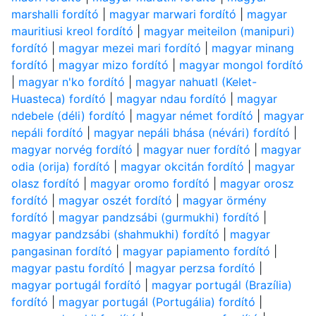
marshalli fordító
|
magyar marwari fordító
|
magyar
mauritiusi kreol fordító
|
magyar meiteilon (manipuri)
fordító
|
magyar mezei mari fordító
|
magyar minang
fordító
|
magyar mizo fordító
|
magyar mongol fordító
|
magyar n'ko fordító
|
magyar nahuatl (Kelet-
Huasteca) fordító
|
magyar ndau fordító
|
magyar
ndebele (déli) fordító
|
magyar német fordító
|
magyar
nepáli fordító
|
magyar nepáli bhása (névári) fordító
|
magyar norvég fordító
|
magyar nuer fordító
|
magyar
odia (orija) fordító
|
magyar okcitán fordító
|
magyar
olasz fordító
|
magyar oromo fordító
|
magyar orosz
fordító
|
magyar oszét fordító
|
magyar örmény
fordító
|
magyar pandzsábi (gurmukhi) fordító
|
magyar pandzsábi (shahmukhi) fordító
|
magyar
pangasinan fordító
|
magyar papiamento fordító
|
magyar pastu fordító
|
magyar perzsa fordító
|
magyar portugál fordító
|
magyar portugál (Brazília)
fordító
|
magyar portugál (Portugália) fordító
|