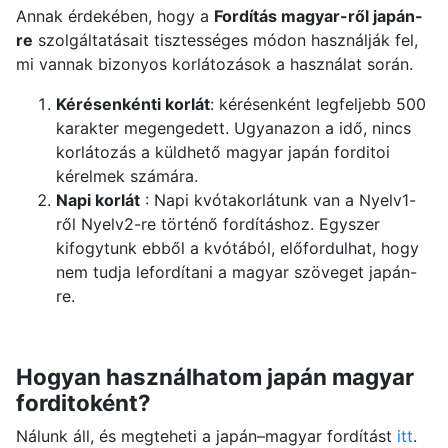
Annak érdekében, hogy a
Fordítás magyar-ről japán-
re
szolgáltatásait tisztességes módon használják fel,
mi vannak bizonyos korlátozások a használat során.
Kérésenkénti korlát
: kérésenként legfeljebb 500
karakter megengedett. Ugyanazon a idő, nincs
korlátozás a küldhető magyar japán forditoi
kérelmek számára.
Napi korlát
: Napi kvótakorlátunk van a Nyelv1-
ről Nyelv2-re történő fordításhoz. Egyszer
kifogytunk ebből a kvótából, előfordulhat, hogy
nem tudja lefordítani a magyar szöveget japán-
re.
Hogyan használhatom japán magyar
forditoként?
Nálunk áll, és megteheti a japán–magyar fordítást
itt
.