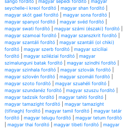
sango fordító
|
magyar sepedi fordító
|
magyar
seychelle-i kreol fordító
|
magyar shan fordító
|
magyar skót gael fordító
|
magyar sona fordító
|
magyar spanyol fordító
|
magyar svéd fordító
|
magyar swati fordító
|
magyar számi (északi) fordító
|
magyar szamoai fordító
|
magyar szanszkrit fordító
|
magyar szantáli fordító
|
magyar szantáli (ol chiki)
fordító
|
magyar szerb fordító
|
magyar szicíliai
fordító
|
magyar sziléziai fordító
|
magyar
szimalunguni batak fordító
|
magyar szindhi fordító
|
magyar szinhala fordító
|
magyar szlovák fordító
|
magyar szlovén fordító
|
magyar szomáli fordító
|
magyar szoto fordító
|
magyar szuahéli fordító
|
magyar szundanéz fordító
|
magyar szuszu fordító
|
magyar tadzsik fordító
|
magyar tahiti fordító
|
magyar tamazight fordító
|
magyar tamazight
(tifinagh) fordító
|
magyar tamil fordító
|
magyar tatár
fordító
|
magyar telugu fordító
|
magyar tetum fordító
|
magyar thai fordító
|
magyar tibeti fordító
|
magyar