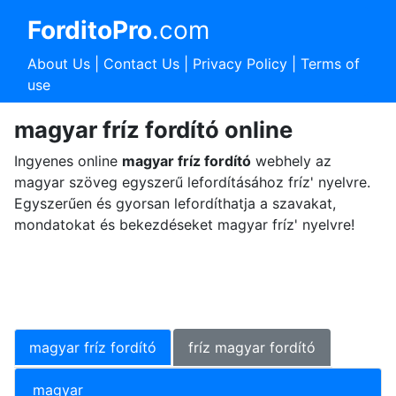
ForditoPro
.com
About Us
|
Contact Us
|
Privacy Policy
|
Terms of
use
magyar fríz fordító online
Ingyenes online
magyar fríz fordító
webhely az
magyar szöveg egyszerű lefordításához fríz' nyelvre.
Egyszerűen és gyorsan lefordíthatja a szavakat,
mondatokat és bekezdéseket magyar fríz' nyelvre!
magyar fríz fordító
fríz magyar fordító
magyar