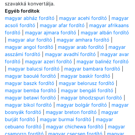
szavakká konvertálja.
Egyéb forditok
magyar abház fordító
|
magyar acehi fordító
|
magyar
acsoli fordító
|
magyar afar fordító
|
magyar afrikaans
fordító
|
magyar ajmara fordító
|
magyar albán fordító
|
magyar alur fordító
|
magyar amhara fordító
|
magyar angol fordító
|
magyar arab fordító
|
magyar
asszámi fordító
|
magyar avadhí fordító
|
magyar avar
fordító
|
magyar azeri fordító
|
magyar balinéz fordító
|
magyar balucsi fordító
|
magyar bambara fordító
|
magyar baoulé fordító
|
magyar baskír fordító
|
magyar baszk fordító
|
magyar belorusz fordító
|
magyar bemba fordító
|
magyar bengáli fordító
|
magyar betawi fordító
|
magyar bhodzspuri fordító
|
magyar bikol fordító
|
magyar bolgár fordító
|
magyar
bosnyák fordító
|
magyar breton fordító
|
magyar
burját fordító
|
magyar burmai fordító
|
magyar
cebuano fordító
|
magyar chichewa fordító
|
magyar
csamorro fordító
|
magyar csecsen fordító
|
magyar