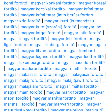
komi fordító
|
magyar konkani fordító
|
magyar koreai
fordító
|
magyar korzikai fordító
|
magyar krími tatár
fordító
|
magyar krími tatár (latin betűs) fordító
|
magyar krio fordító
|
magyar kurd (kurmandzsi)
fordító
|
magyar kurd (szoráni) fordító
|
magyar lao
fordító
|
magyar latgal fordító
|
magyar latin fordító
|
magyar lengyel fordító
|
magyar lett fordító
|
magyar
ligur fordító
|
magyar limburgi fordító
|
magyar lingala
fordító
|
magyar litván fordító
|
magyar lombard
fordító
|
magyar luganda fordító
|
magyar luo fordító
|
magyar luxemburgi fordító
|
magyar macedón fordító
|
magyar madurai fordító
|
magyar maithili fordító
|
magyar makassar fordító
|
magyar malagaszi fordító
|
magyar maláj fordító
|
magyar maláj (jawi) fordító
|
magyar malajálam fordító
|
magyar máltai fordító
|
magyar mam fordító
|
magyar manx fordító
|
magyar
maori fordító
|
magyar maráthi fordító
|
magyar
marshalli fordító
|
magyar marwari fordító
|
magyar
mauritiusi kreol fordító
|
magyar meiteilon (manipuri)