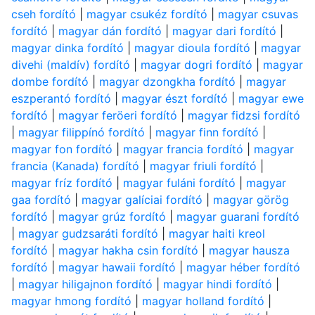
cseh fordító
|
magyar csukéz fordító
|
magyar csuvas
fordító
|
magyar dán fordító
|
magyar dari fordító
|
magyar dinka fordító
|
magyar dioula fordító
|
magyar
divehi (maldív) fordító
|
magyar dogri fordító
|
magyar
dombe fordító
|
magyar dzongkha fordító
|
magyar
eszperantó fordító
|
magyar észt fordító
|
magyar ewe
fordító
|
magyar feröeri fordító
|
magyar fidzsi fordító
|
magyar filippínó fordító
|
magyar finn fordító
|
magyar fon fordító
|
magyar francia fordító
|
magyar
francia (Kanada) fordító
|
magyar friuli fordító
|
magyar fríz fordító
|
magyar fuláni fordító
|
magyar
gaa fordító
|
magyar galíciai fordító
|
magyar görög
fordító
|
magyar grúz fordító
|
magyar guarani fordító
|
magyar gudzsaráti fordító
|
magyar haiti kreol
fordító
|
magyar hakha csin fordító
|
magyar hausza
fordító
|
magyar hawaii fordító
|
magyar héber fordító
|
magyar hiligajnon fordító
|
magyar hindi fordító
|
magyar hmong fordító
|
magyar holland fordító
|