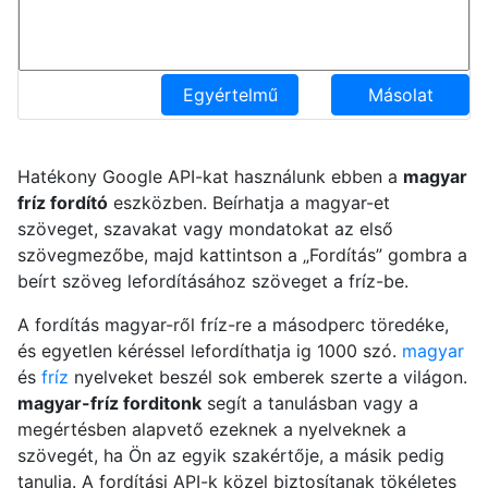
Egyértelmű
Másolat
Hatékony Google API-kat használunk ebben a
magyar
fríz fordító
eszközben. Beírhatja a magyar-et
szöveget, szavakat vagy mondatokat az első
szövegmezőbe, majd kattintson a „Fordítás” gombra a
beírt szöveg lefordításához szöveget a fríz-be.
A fordítás magyar-ről fríz-re a másodperc töredéke,
és egyetlen kéréssel lefordíthatja ig 1000 szó.
magyar
és
fríz
nyelveket beszél sok emberek szerte a világon.
magyar-fríz forditonk
segít a tanulásban vagy a
megértésben alapvető ezeknek a nyelveknek a
szövegét, ha Ön az egyik szakértője, a másik pedig
tanulja. A fordítási API-k közel biztosítanak tökéletes