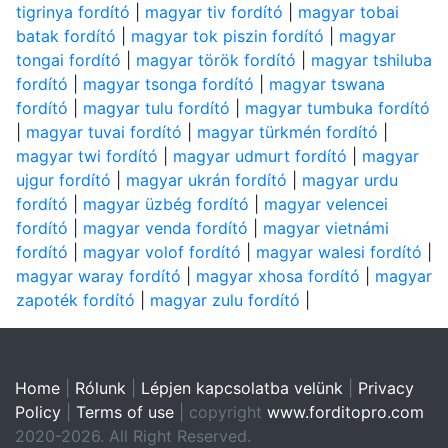
tigrinya fordító
|
magyar tiv fordító
|
magyar tobai
batak fordító
|
magyar tok piszin fordító
|
magyar
tongai fordító
|
magyar török fordító
|
magyar tshiluba
fordító
|
magyar tsonga fordító
|
magyar tswana
fordító
|
magyar tulu fordító
|
magyar tumbuka fordító
|
magyar tuvai fordító
|
magyar türkmén fordító
|
magyar twi fordító
|
magyar udmurt fordító
|
magyar
ujgur fordító
|
magyar ukrán fordító
|
magyar urdu
fordító
|
magyar üzbég fordító
|
magyar velencei
fordító
|
magyar venda fordító
|
magyar vietnámi
fordító
|
magyar volof fordító
|
magyar walesi fordító
|
magyar waray fordító
|
magyar xhosa fordító
|
magyar
zapoték fordító
|
magyar zulu fordító
|
Home
|
Rólunk
|
Lépjen kapcsolatba velünk
|
Privacy
Policy
|
Terms of use
| copyright
www.forditopro.com
2020-2026. All Right Reserved.