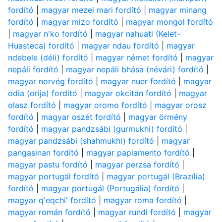
fordító
|
magyar mezei mari fordító
|
magyar minang
fordító
|
magyar mizo fordító
|
magyar mongol fordító
|
magyar n'ko fordító
|
magyar nahuatl (Kelet-
Huasteca) fordító
|
magyar ndau fordító
|
magyar
ndebele (déli) fordító
|
magyar német fordító
|
magyar
nepáli fordító
|
magyar nepáli bhása (névári) fordító
|
magyar norvég fordító
|
magyar nuer fordító
|
magyar
odia (orija) fordító
|
magyar okcitán fordító
|
magyar
olasz fordító
|
magyar oromo fordító
|
magyar orosz
fordító
|
magyar oszét fordító
|
magyar örmény
fordító
|
magyar pandzsábi (gurmukhi) fordító
|
magyar pandzsábi (shahmukhi) fordító
|
magyar
pangasinan fordító
|
magyar papiamento fordító
|
magyar pastu fordító
|
magyar perzsa fordító
|
magyar portugál fordító
|
magyar portugál (Brazília)
fordító
|
magyar portugál (Portugália) fordító
|
magyar qʼeqchiʼ fordító
|
magyar roma fordító
|
magyar román fordító
|
magyar rundi fordító
|
magyar