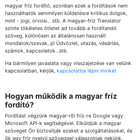
magyar fríz fordító, azonban ezek a fordítások nem
használhatók semmilyen küldetésre kritikus dolgok,
mint - jogi, orvosi... stb. A magyar–fríz Translator
szinte tökéletes ötletet ad tovább a fordítandó
szöveg, különösen az általánosan használt
mondatok/szavak, pl Üdvözlet, utazás, vásárlás,
számok, kapcsolatok...stb.
Ha bármilyen javaslata vagy visszajelzése van velünk
kapcsolatban, kérjük,
kapcsolatba lépni minket
Hogyan működik a magyar fríz
fordító?
Fordítást végzünk magyar-ről fríz-re Google vagy
Microsoft API-k segítségével. Elküldjük a magyar
szöveget Ön biztosítják ezeket a szolgáltatásokat, és
ők egy fríz nyelvű szöveggel válaszolnak nekünk.